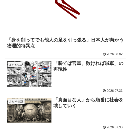
「身を削ってでも他人の足を引っ張る」日本人が向かう
物理的特異点
2026.08.02
「勝てば官軍、敗ければ賊軍」の
よもやま話
再現性
2026.07.31
「真面目な人」から順番に社会を
よもやま話
壊していく
2026.07.30