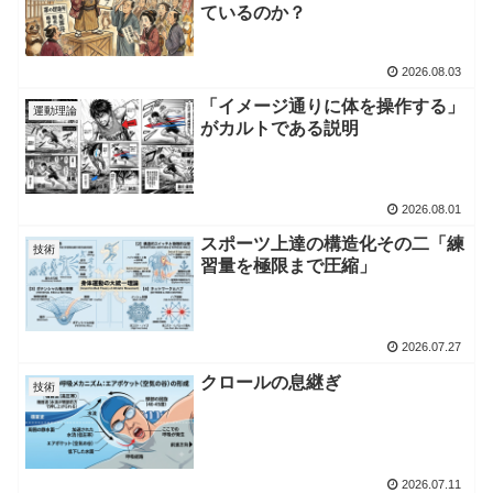
ているのか？
2026.08.03
「イメージ通りに体を操作する」
運動理論
がカルトである説明
2026.08.01
スポーツ上達の構造化その二「練
技術
習量を極限まで圧縮」
2026.07.27
クロールの息継ぎ
技術
2026.07.11