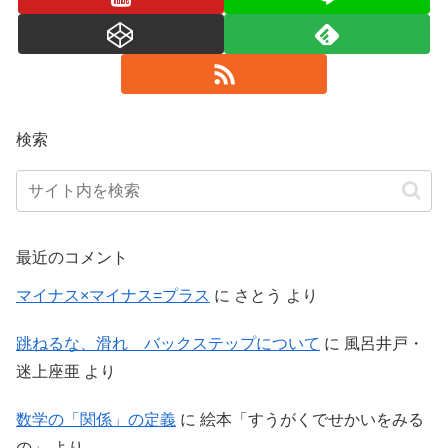
検索
最近のコメント
マイナス×マイナス=プラス
に
さとう
より
跳ねるな、滑れ バックステップについて
に
風呂井戸・
迷上座亜
より
数学の「関係」の定義
に
絵本「すうがくでせかいをみる
の」
より