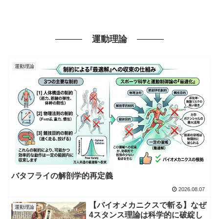
運動理論
運動理論
バタフライの解剖学的再定義
2026.08.07
【バイオメカニクスで斬る】なぜ
運動理論
4スタンス理論は科学的に破綻し