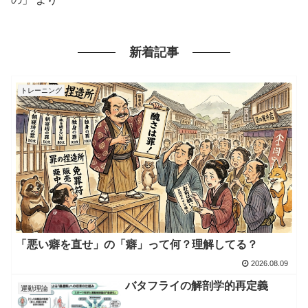
新着記事
トレーニング
「悪い癖を直せ」の「癖」って何？理解してる？
2026.08.09
バタフライの解剖学的再定義
運動理論