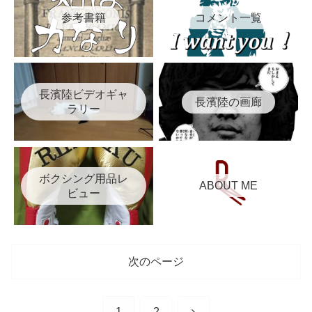
参考書籍
コメント一覧
長濱陸ビデオギャ
長濱陸の画廊
ラリー
ボクシング用品レ
ABOUT ME
ビュー
次のページ
次
1
2