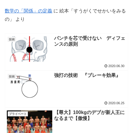
数学の「関係」の定義
に
絵本「すうがくでせかいをみる
の」
より
パンチを芯で受けない ディフェ
技術
ンスの原則
2020.06.30
強打の技術 『ブレーキ効果』
技術
2020.06.25
【尊大】100kgのデブが新人王に
プライベート
なるまで【傲慢】