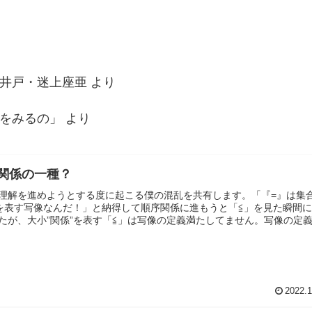
井戸・迷上座亜
より
をみるの」
より
関係の一種？
理解を進めようとする度に起こる僕の混乱を共有します。「『=』は集
を表す写像なんだ！」と納得して順序関係に進もうと「≦」を見た瞬間
たが、大小”関係”を表す「≦」は写像の定義満たしてません。写像の定
2022.1