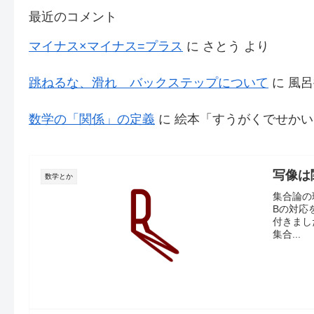
最近のコメント
マイナス×マイナス=プラス
に
さとう
より
跳ねるな、滑れ バックステップについて
に
風呂
数学の「関係」の定義
に
絵本「すうがくでせかい
写像は
数学とか
集合論の
Bの対応
付きまし
集合...