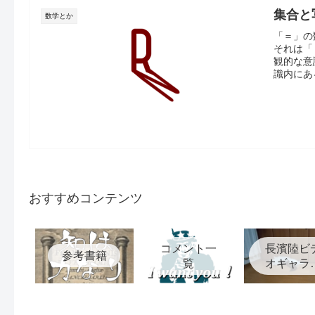
集合と
数学とか
「＝」の
それは「
観的な意
識内にある
おすすめコンテンツ
コメント一
長濱陸ビ
参考書籍
覧
オギャラ
ー