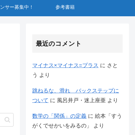
ンサー募集中！
参考書籍
最近のコメント
マイナス×マイナス=プラス
に
さと
う
より
跳ねるな、滑れ バックステップに
ついて
に
風呂井戸・迷上座亜
より
数学の「関係」の定義
に
絵本「すう
がくでせかいをみるの」
より