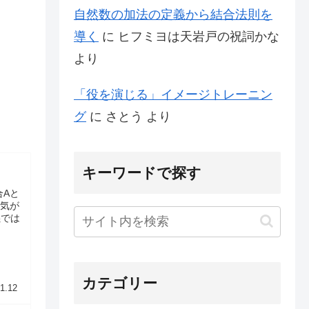
自然数の加法の定義から結合法則を
導く
に
ヒフミヨは天岩戸の祝詞かな
より
「役を演じる」イメージトレーニン
グ
に
さとう
より
キーワードで探す
合Aと
に気が
義では
カテゴリー
1.12