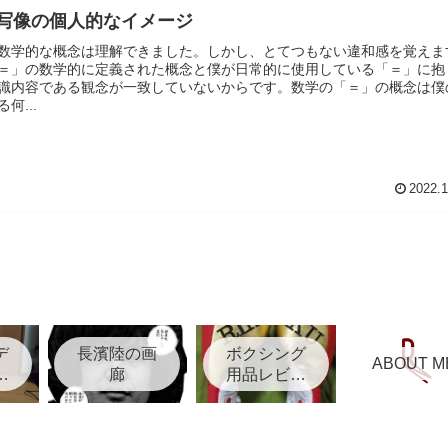
写像の個人的なイメージ
数学的な概念は理解できました。しかし、とてつもない違和感を覚えま
＝」の数学的に定義された概念と僕が日常的に使用している「＝」に抱
識内容である観念が一致していないからです。数学の「＝」の概念は僕
何...
2022.1
デ
長濱陸の画
ボクシング
ABOUT M
リ
廊
用品レビュ
ー