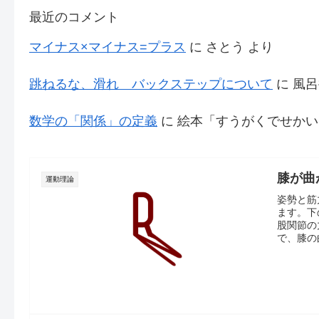
最近のコメント
マイナス×マイナス=プラス
に
さとう
より
跳ねるな、滑れ バックステップについて
に
風呂
数学の「関係」の定義
に
絵本「すうがくでせかい
膝が曲
運動理論
姿勢と筋
ます。下
股関節の
で、膝の曲