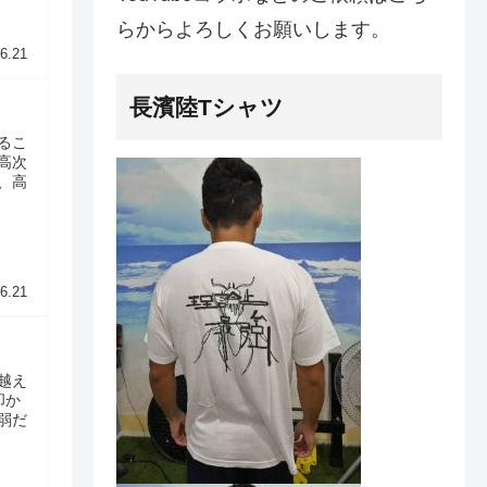
らからよろしくお願いします。
6.21
長濱陸Tシャツ
るこ
高次
、高
6.21
越え
叩か
弱だ