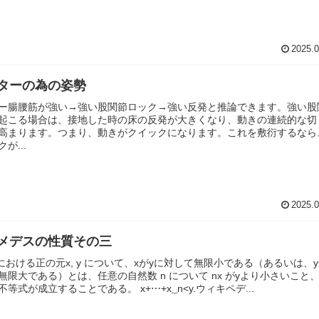
2025.0
ターの為の姿勢
ー腸腰筋が強い→強い股関節ロック→強い反発と推論できます。強い股
起こる場合は、接地した時の床の反発が大きくなり、動きの連続的な切
高まります。つまり、動きがクイックになります。これを敷衍するなら
が...
2025.0
メデスの性質その三
における正の元x, y について、xがyに対して無限小である（あるいは、y
無限大である）とは、任意の自然数 n について nx がyより小さいこと
等式が成立することである。 x+⋯+x⏟n<y.ウィキペデ...