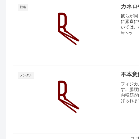
カネロ
戦略
彼らが同
に素直に
いては、
≒ヘッ...
不本意
メンタル
フィジカ
す。腸腰
内転筋が
げられます
ス