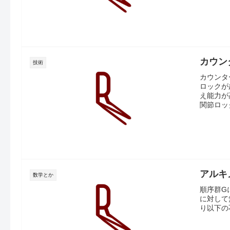
カウン
技術
カウンタ
ロックが
え能力が
関節ロック
アルキ
数学とか
順序群G
に対して
り以下の不