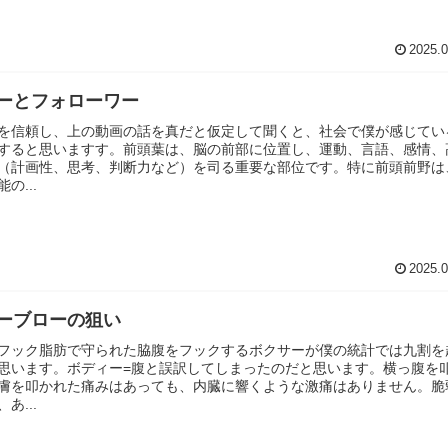
2025.0
ーとフォローワー
を信頼し、上の動画の話を真だと仮定して聞くと、社会で僕が感じてい
すると思いますす。前頭葉は、脳の前部に位置し、運動、言語、感情、
（計画性、思考、判断力など）を司る重要な部位です。特に前頭前野は
の...
2025.0
ーブローの狙い
フック脂肪で守られた脇腹をフックするボクサーが僕の統計では九割を
思います。ボディー=腹と誤訳してしまったのだと思います。横っ腹を
膚を叩かれた痛みはあっても、内臓に響くような激痛はありません。脆
あ...