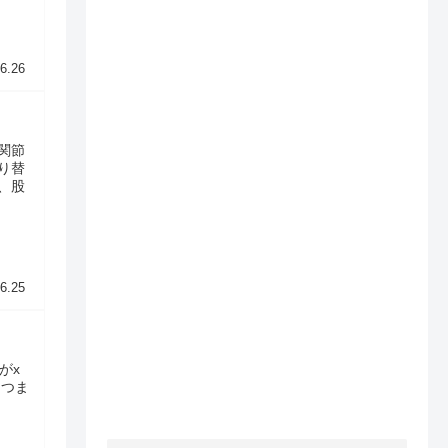
6.26
関節
り替
、股
6.25
がx
、つま