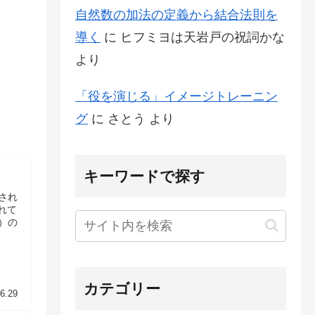
自然数の加法の定義から結合法則を
導く
に
ヒフミヨは天岩戸の祝詞かな
より
「役を演じる」イメージトレーニン
グ
に
さとう
より
キーワードで探す
され
れて
）の
カテゴリー
6.29