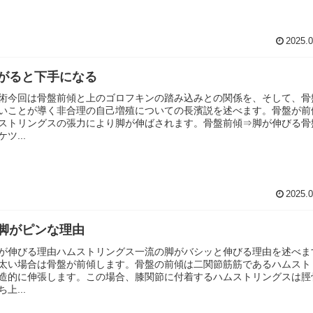
2025.0
がると下手になる
術今回は骨盤前傾と上のゴロフキンの踏み込みとの関係を、そして、骨
いことが導く非合理の自己増殖についての長濱説を述べます。骨盤が前
ストリングスの張力により脚が伸ばされます。骨盤前傾⇒脚が伸びる骨
ツ...
2025.0
脚がピンな理由
が伸びる理由ハムストリングス一流の脚がバシッと伸びる理由を述べま
太い場合は骨盤が前傾します。骨盤の前傾は二関節筋筋であるハムスト
造的に伸張します。この場合、膝関節に付着するハムストリングスは脛
上...