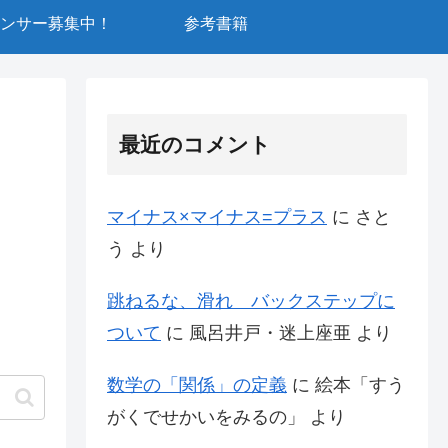
ンサー募集中！
参考書籍
最近のコメント
マイナス×マイナス=プラス
に
さと
う
より
跳ねるな、滑れ バックステップに
ついて
に
風呂井戸・迷上座亜
より
数学の「関係」の定義
に
絵本「すう
がくでせかいをみるの」
より