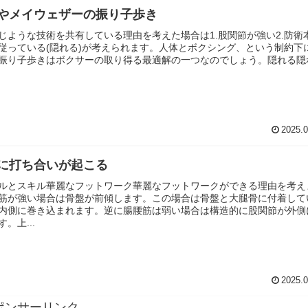
やメイウェザーの振り子歩き
じような技術を共有している理由を考えた場合は1.股関節が強い2.防衛
従っている(隠れる)が考えられます。人体とボクシング、という制約下
振り子歩きはボクサーの取り得る最適解の一つなのでしょう。隠れる隠
2025.0
に打ち合いが起こる
ルとスキル華麗なフットワーク華麗なフットワークができる理由を考え
筋が強い場合は骨盤が前傾します。この場合は骨盤と大腿骨に付着して
内側に巻き込まれます。逆に腸腰筋は弱い場合は構造的に股関節が外側
。上...
2025.0
ポンサーリンク