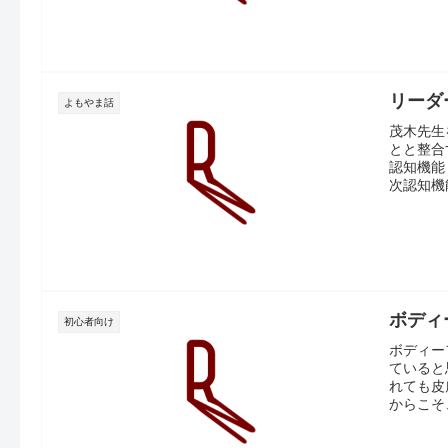
リーダ
よもやま話
茂木先生
とと整合
認知機能
次認知機能
ボディ
初心者向け
ボディー
ていると
れても皮
からこそ、