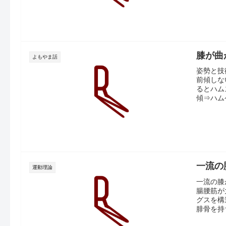
膝が曲
よもやま話
姿勢と技
前傾しな
るとハム
傾⇒ハムケ
一流の
運動理論
一流の膝
腸腰筋が
グスを構
腓骨を持ち