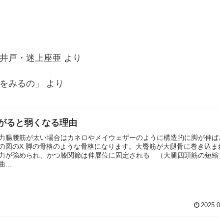
井戸・迷上座亜
より
をみるの」
より
がると弱くなる理由
力腸腰筋が太い場合はカネロやメイウェザーのように構造的に脚が伸ば
の図のX 脚の骨格のような骨格になります。大臀筋が大腿骨に巻き込ま
力が強められ、かつ膝関節は伸展位に固定される （大腿四頭筋の短縮
...
2025.0