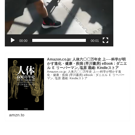
00:00
00:01
Amazon.co.jp: 人体六〇〇万年史 上──科学が明
かす進化・健康・疾病 (早川書房) eBook : ダニエ
ル Ｅ リーバーマン, 塩原 通緒: Kindleストア
Amazon.co.jp: 人体六〇〇万年史 上──科学が明かす進
化・健康・疾病 (早川書房) eBook : ダニエル Ｅ リーバー
マン, 塩原 通緒: Kindleストア
amzn.to