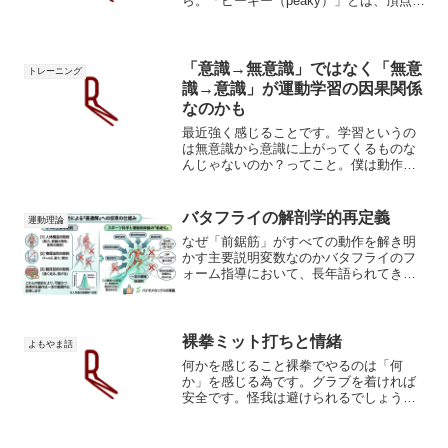
ら。「ピーキー（peaky）」とは、頂点を
意味する「ピーク（peak）」に由来する
言葉です。日本では「特定の状況下では
素晴らしい性能を発揮するが、それ以外
では非常に扱い...
「意識→無意識」ではなく「無意
トレーニング
識→意識」が運動学習の因果関係
なのかも
最近強く感じることです。学習というの
は無意識から意識に上がってくるものな
んじゃないのか？ってこと。僕は動作を
教えれば教える程、動きをギクシャクさ
せて下手にさせてしまう現象に２か月ほ
ど頭を悩ませてきました。原因を究明し
バタフライの解剖学的再定義
運動理論
ようと選手、練習生達に協...
なぜ「前鋸筋」がすべての動作を解き明
かす主要説明変数なのかバタフライのフ
ォーム指導において、長年語られてきた
のは「親指から入水する」「手首をやや
外側に向ける」「肘を高く保って水を捉
える」といった、手足の末端に焦点を当
てたアドバイス（ローカル...
裸拳ミット打ちと情緒
よもやま話
何かを感じること裸拳でやるのは「何
か」を感じる為です。グラブを着ければ
安全です。怪我は避けられるでしょう。
しかし、感覚器官からの入力が乏しいの
で技術的発見が遅れるか、失われます。
裸足でアスファルトを歩くのを想像して