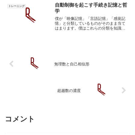
ください。あなたの防衛本能...
自動制御を起こす手続き記憶と哲
トレーニング
学
僕が「映像記憶」「言語記憶」「感覚記
憶」と分類しているものがそのまま当て
はまります。僕はこれらの分類を知識と
しては知りませんでしたが、感覚的には
知っていました。脱抑制が起こると感覚
と知性が研ぎ澄まされます。手続き記憶
とフロー考えるな感じろ運...
無理数と自己相似形
超越数の濃度
コメント