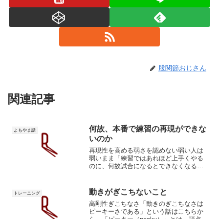
股関節おじさん
関連記事
何故、本番で練習の再現ができな
よもやま話
いのか
再現性を高める弱さを認めない弱い人は
弱いまま「練習ではあれほど上手くやる
のに、何故試合になるとできなくなるの
か」言われたこと、または感じたことあ
りませんか。僕の頭を悩ませ続けた問題
です。何故本番のプレゼンでしどろもど
動きがぎこちないこと
トレーニング
ろに…何故本番のプロポー...
高剛性ぎこちなさ「動きのぎこちなさは
ピーキーさである」という話はこちらか