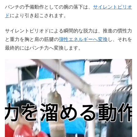
パンチの予備動作としての腕の落下は、
サイレントピリオ
ド
により引き起こされます。
サイレントピリオドによる瞬間的な脱力は、推進の慣性力
と重力を胸と肩の筋腱の
弾性エネルギーへ変換
し、それを
最終的にはパンチ力へ変換します。
動
画
プ
レ
ー
ヤ
ー