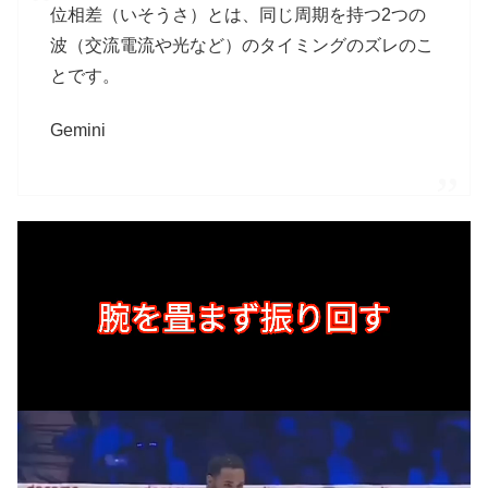
位相差（いそうさ）とは、同じ周期を持つ2つの
波（交流電流や光など）のタイミングのズレのこ
とです。
Gemini
動
画
プ
レ
ー
ヤ
ー