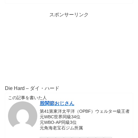
スポンサーリンク
Die Hard – ダイ・ハード
この記事を書いた人
股関節おじさん
第41第東洋太平洋（OPBF）ウェルター級王者
元WBC世界同級34位
元WBO-AP同級3位
元角海老宝石ジム所属