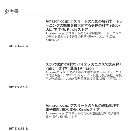
参考書
Amazon.co.jp: アスリートのための解剖学：トレ
ーニングの効果を最大化する身体の科学 eBook :
大山 卞 圭悟: Kindleストア
Amazon.co.jp: アスリートのための解剖学：トレーニング
の効果を最大化する身体の科学 eBook : 大山 卞 圭悟:
Kindleストア
amzn.asia
スポ-ツ動作の科学: バイオメカニクスで読み解く
| 深代 千之 |本 | 通販 | Amazon
Amazonで深代 千之のスポ-ツ動作の科学: バイオメカニク
スで読み解く。アマゾンならポイント還元本が多数。深代
千之作品ほか、お急ぎ便対象商品は当日お届けも可能。ま
たスポ-ツ動作の科学: バイオメカニクスで読み解くもアマ
ゾン配送商品なら…
amzn.asia
Amazon.co.jp: アスリートのための運動生理学
電子書籍: 榎木 泰介: Kindleストア
Amazon.co.jp: アスリートのための運動生理学 電子書籍:
榎木 泰介: Kindleストア
amzn.asia