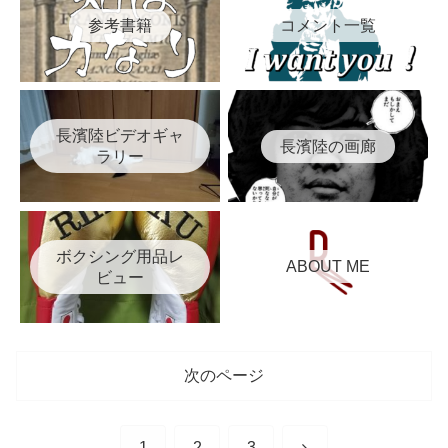
参考書籍
コメント一覧
長濱陸ビデオギャ
長濱陸の画廊
ラリー
ボクシング用品レ
ABOUT ME
ビュー
次のページ
次
1
2
3