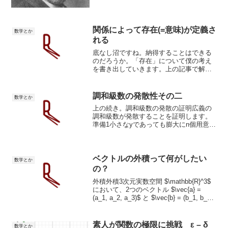
奇妙さついて少しだけ知ることができま
した。「実数の隙間を無くしたい(微積分
を完全にしたい)」という数学者の切実な
欲求が、無限を実体化...
関係によって存在(=意味)が定義さ
数学とか
れる
底なし沼ですね。納得することはできる
のだろうか。「存在」について僕の考え
を書き出していきます。上の記事で解説
しているように「存在」と「関係」は別
の性質を持つ概念ではないのか？って発
想へ行き着きました。となると「存在」
調和級数の発散性その二
数学とか
って、つまり概念を創るっ...
上の続き。調和級数の発散の証明広義の
調和級数が発散することを証明します。
準備1小さなyであっても膨大にn個用意す
れば、とてつもなく大きなxであっても上
回れる=塵も積もれば山となる。ny>x(ア
ルキメデスの性質)調和数列の一般項は
$a_n=\...
ベクトルの外積って何がしたい
数学とか
の？
外積外積3次元実数空間 $\mathbb{R}^3$
において、2つのベクトル $\vec{a} =
(a_1, a_2, a_3)$ と $\vec{b} = (b_1, b_2,
b_3)$ が与えられたとき、その外積
$\vec{a}...
素人が関数の極限に挑戦 ε – δ
数学とか