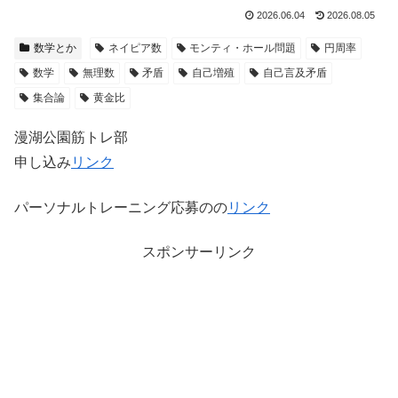
2026.06.04
2026.08.05
数学とか
ネイピア数
モンティ・ホール問題
円周率
数学
無理数
矛盾
自己増殖
自己言及矛盾
集合論
黄金比
漫湖公園筋トレ部
申し込み
リンク
パーソナルトレーニング応募のの
リンク
スポンサーリンク