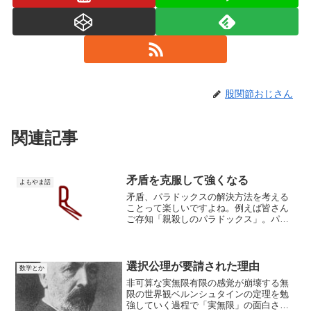
股関節おじさん
関連記事
矛盾を克服して強くなる
よもやま話
矛盾、パラドックスの解決方法を考える
ことって楽しいですよね。例えば皆さん
ご存知「親殺しのパラドックス」。パラ
ドックス僕の娘がタイムマシンに乗り、
彼女が生まれる前の僕の時間へタイムス
リップしたら、彼女は僕を殺すことはで
きるか？殺した時点で娘が...
選択公理が要請された理由
数学とか
非可算な実無限有限の感覚が崩壊する無
限の世界観ベルンシュタインの定理を勉
強していく過程で「実無限」の面白さや