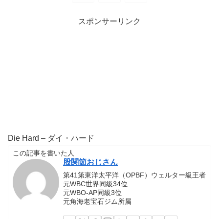
スポンサーリンク
Die Hard – ダイ・ハード
この記事を書いた人
股関節おじさん
第41第東洋太平洋（OPBF）ウェルター級王者
元WBC世界同級34位
元WBO-AP同級3位
元角海老宝石ジム所属