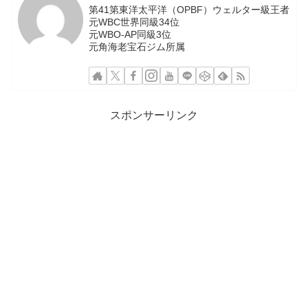
第41第東洋太平洋（OPBF）ウェルター級王者
元WBC世界同級34位
元WBO-AP同級3位
元角海老宝石ジム所属
スポンサーリンク