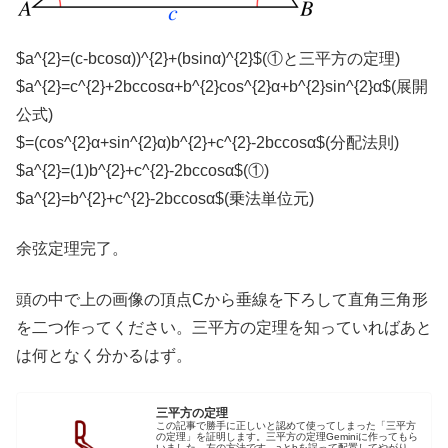
$a^{2}=(c-bcosα))^{2}+(bsinα)^{2}$(①と三平方の定理)
$a^{2}=c^{2}+2bccosα+b^{2}cos^{2}α+b^{2}sin^{2}α$(展開
公式)
$=(cos^{2}α+sin^{2}α)b^{2}+c^{2}-2bccosα$(分配法則)
$a^{2}=(1)b^{2}+c^{2}-2bccosα$(①)
$a^{2}=b^{2}+c^{2}-2bccosα$(乗法単位元)
余弦定理完了。
頭の中で上の画像の頂点Cから垂線を下ろして直角三角形
を二つ作ってください。三平方の定理を知っていればあと
は何となく分かるはず。
三平方の定理
この記事で勝手に正しいと認めて使ってしまった「三平方
の定理」を証明します。三平方の定理Geminiに作ってもら
いました。左の方法です。aとbを誤って配置してやがりま