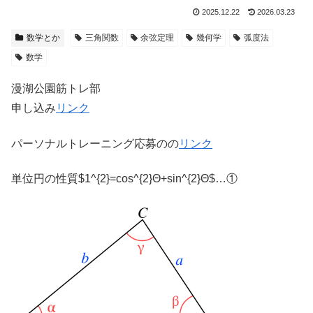
2025.12.22
2026.03.23
数学とか
三角関数
余弦定理
幾何学
弧度法
数学
漫湖公園筋トレ部
申し込み
リンク
パーソナルトレーニング応募のの
リンク
単位円の性質$1^{2}=cos^{2}Θ+sin^{2}Θ$…①