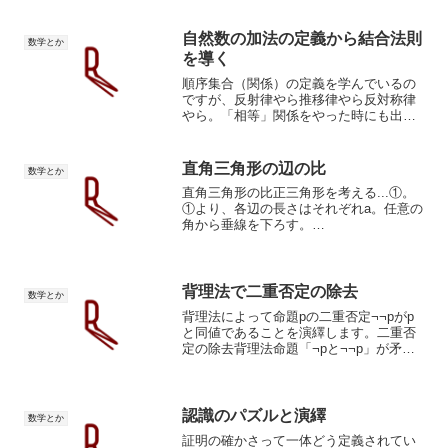
ている（つまり「存在して、かつ、存在
するならばただ一つだけである」の
意）」という性...
自然数の加法の定義から結合法則
数学とか
を導く
順序集合（関係）の定義を学んでいるの
ですが、反射律やら推移律やら反対称律
やら。「相等」関係をやった時にも出て
きた概念です。「意味は分かる、だけど
その心は？」って感じです。というわけ
でネットを徘徊。少しづつ「もしかして
直角三角形の辺の比
数学とか
『順序』の概念は自然数の...
直角三角形の比正三角形を考える...①。
①より、各辺の長さはそれぞれa。任意の
角から垂線を下ろす。
60°,30(=60÷2)°,90(垂線定義)°の直角三角
形が二つ作られる。ピタゴラスの定理よ
り$a^{2}=(\frac{a}{2})^{2...
背理法で二重否定の除去
数学とか
背理法によって命題pの二重否定¬¬pがp
と同値であることを演繹します。二重否
定の除去背理法命題「¬pと¬¬p」が矛盾
であることを背理法（否定除去）により
演繹します。この演繹を日本語に翻訳す
ると「裏の裏は裏ではない、よって表で
ある」となります...
認識のパズルと演繹
数学とか
証明の確かさって一体どう定義されてい