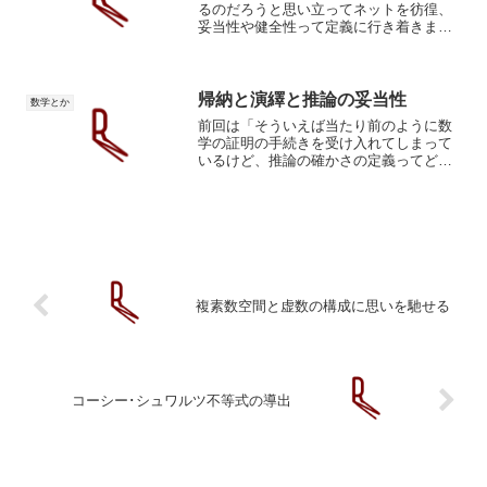
るのだろうと思い立ってネットを彷徨、
妥当性や健全性って定義に行き着きまし
た。確認が終わったところで、どうして
それが正しいと仮定されたいるのかと再
び疑問が浮んでネットを再び彷徨。一応
の解釈に行き着きました。...
帰納と演繹と推論の妥当性
数学とか
前回は「そういえば当たり前のように数
学の証明の手続きを受け入れてしまって
いるけど、推論の確かさの定義ってどう
なってんの」ってことで一通り調べて、
一応の納得できました。その時はそれで
終わったのですが、ふと車の運転中に
「『前提が全て真なら結論も...
複素数空間と虚数の構成に思いを馳せる
コーシー･シュワルツ不等式の導出