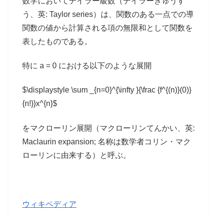
数学においてテイラー級数（テイラーきゅうす
う、英: Taylor series）は、関数のある一点での導
関数の値から計算される項の無限和として関数を
表したものである。
特に a = 0 における以下のような展開
$\displaystyle \sum _{n=0}^{\infty }{\frac {f^{(n)}(0)}
{n!}}x^{n}$
をマクローリン展開（マクローリンてんかい、英:
Maclaurin expansion; 名称は数学者コリン・マク
ローリンに由来する）と呼ぶ。
ウィキペディア