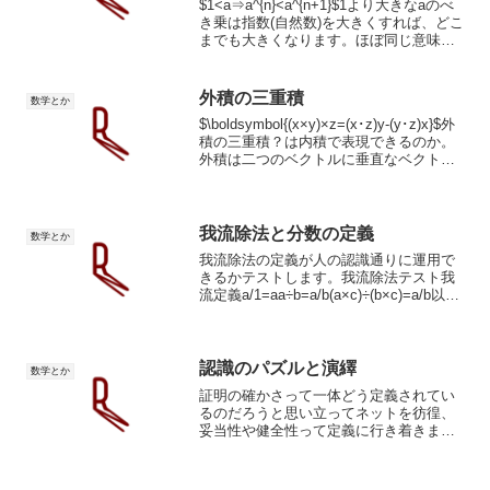
$1<a⇒a^{n}<a^{n+1}$1より大きなaのべ
き乗は指数(自然数)を大きくすれば、どこ
までも大きくなります。ほぼ同じ意味で
すが、それに上限が無いことを証明しま
す。ベルヌーイの法則証明
$n≧0⇒(1+x)^{n}≧1+nx$$n=0...
外積の三重積
数学とか
$\boldsymbol{(x×y)×z=(x･z)y-(y･z)x}$外
積の三重積？は内積で表現できるのか。
外積は二つのベクトルに垂直なベクトル
を生成することです。x,yに垂直なベクト
ルは(x×y)、((x×y),z)に垂直なベクトルは
(...
我流除法と分数の定義
数学とか
我流除法の定義が人の認識通りに運用で
きるかテストします。我流除法テスト我
流定義a/1=aa÷b=a/b(a×c)÷(b×c)=a/b以下
テスト。10÷5(前提)
((2×0)+2+2+2+2+2)÷((5×0)+5)(乗法定義)
((2×1)+...
認識のパズルと演繹
数学とか
証明の確かさって一体どう定義されてい
るのだろうと思い立ってネットを彷徨、
妥当性や健全性って定義に行き着きまし
た。確認が終わったところで、どうして
それが正しいと仮定されたいるのかと再
び疑問が浮んでネットを再び彷徨。一応