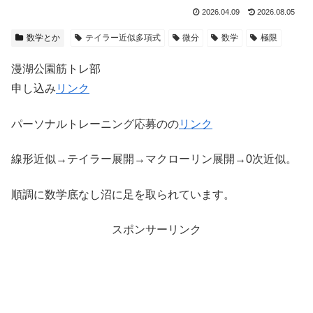
2026.04.09
2026.08.05
数学とか
テイラー近似多項式
微分
数学
極限
漫湖公園筋トレ部
申し込み
リンク
パーソナルトレーニング応募のの
リンク
線形近似→テイラー展開→マクローリン展開→0次近似。
順調に数学底なし沼に足を取られています。
スポンサーリンク