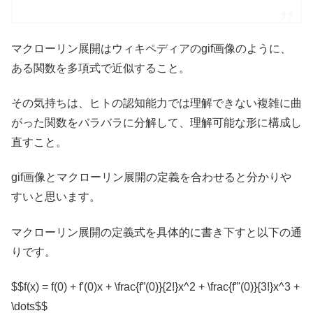
マクローリン展開はウィキペディアのgif画像のように、
ある関数を多項式で近似すること。
その気持ちは、ヒトの認知能力では理解できない複雑に曲
がった関数をバラバラに分解して、理解可能な形に構成し
直すこと。
gif画像とマクローリン展開の定義を合わせると分かりや
すいと思います。
マクローリン展開の定義式を具体的に書き下すと以下の通
りです。
$$f(x) = f(0) + f'(0)x + \frac{f”(0)}{2!}x^2 + \frac{f”'(0)}{3!}x^3 +
\dots$$