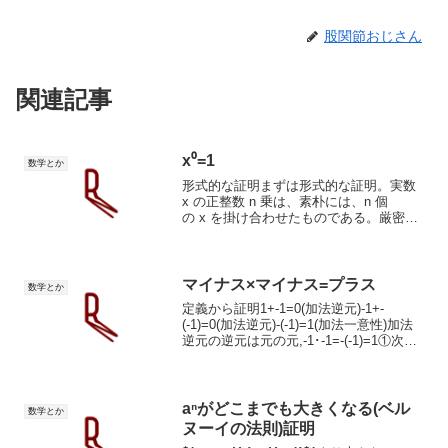
股関節おじさん
関連記事
x⁰=1
数学とか
形式的な証明まずは形式的な証明。実数
x の正整数 n 乗は、素朴には、n 個
の x を掛け合わせたものである。厳密に
は、次のように再帰的に定められる。
(∗)x¹:=x,(∗∗)xn+1:=xⁿ×x(n≥1).x0を定義
する場合には、関係式...
マイナス×マイナス=プラス
数学とか
定義から証明1+-1=0(加法逆元)-1+-
(-1)=0(加法逆元)-(-1)=1(加法一意性)加法
逆元の逆元は元の元,-1･-1=-(-1)=1①次は
任意の実数におけるマイナス×マイナス。
∀a,b∈ℝ(-a･-b)(仮定)-1･-1･a･...
aⁿがどこまでも大きくなる(ベル
数学とか
ヌーイの法則)証明