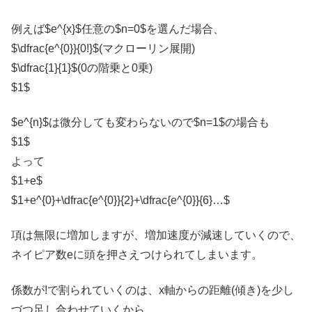
例えば$e^{x}$任意の$n=0$を選んだ場合、
$\dfrac{e^{0}}{0!}$(マクローリン展開)
$\dfrac{1}{1}$(0の階乗と0乗)
$1$
$e^{n}$は微分しても変わらないので$n=1$の場合も
$1$
よって
$1+e$
$1+e^{0}+\dfrac{e^{0}}{2}+\dfrac{e^{0}}{6}…$
項は無限に増加しますが、増加速度が減速していくので、
ネイピア数eに頭を押さえつけられてしまいます。
係数が!で割られていくのは、x軸からの距離(傾き)を少し
づつ足し合わせていくから。