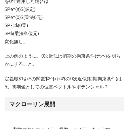
を0年運用した場合は
$Pe^{rt}$(仮定)
$Pe^{0}$(乗法0元)
$P･1$(0乗)
$P$(乗法単位元)
変化無し。
上の例のように、0次近似は初期の拘束条件(元本)を明ら
かにすること。
定義域$1≦x$の関数$2^{x}+4$の0次近似(初期拘束条件)は
5。初期値としての位置ベクトルやポテンシャル？
マクローリン展開