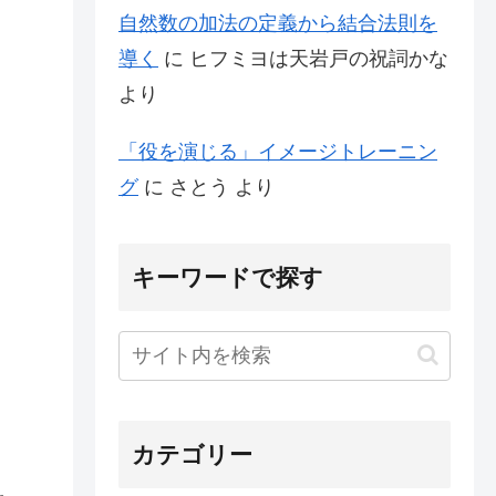
自然数の加法の定義から結合法則を
導く
に
ヒフミヨは天岩戸の祝詞かな
より
「役を演じる」イメージトレーニン
グ
に
さとう
より
。
キーワードで探す
カテゴリー