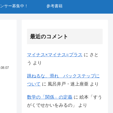
ンサー募集中！
参考書籍
最近のコメント
マイナス×マイナス=プラス
に
さと
う
より
.08.07
跳ねるな、滑れ バックステップに
ついて
に
風呂井戸・迷上座亜
より
数学の「関係」の定義
に
絵本「すう
がくでせかいをみるの」
より