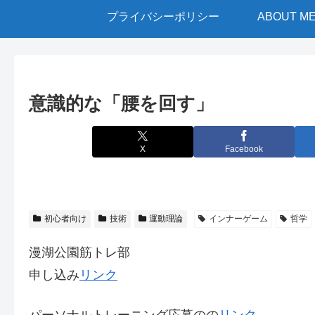
プライバシーポリシー
ABOUT M
意識的な「腰を回す」
X
Facebook
初心者向け
技術
運動理論
インナーゲーム
哲学
漫湖公園筋トレ部
申し込み
リンク
パーソナルトレーニング応募のの
リンク