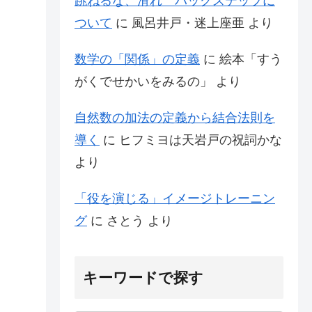
跳ねるな、滑れ バックステップに
ついて
に
風呂井戸・迷上座亜
より
数学の「関係」の定義
に
絵本「すう
がくでせかいをみるの」
より
自然数の加法の定義から結合法則を
導く
に
ヒフミヨは天岩戸の祝詞かな
より
「役を演じる」イメージトレーニン
グ
に
さとう
より
キーワードで探す