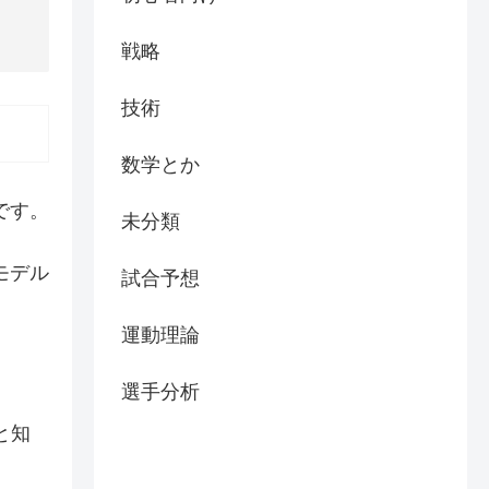
戦略
技術
数学とか
です。
未分類
モデル
試合予想
運動理論
選手分析
と知