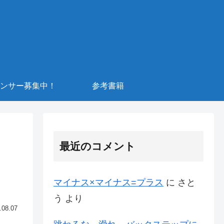
ンサー募集中！
参考書籍
最近のコメント
マイナス×マイナス=プラス
に
さと
う
より
.08.07