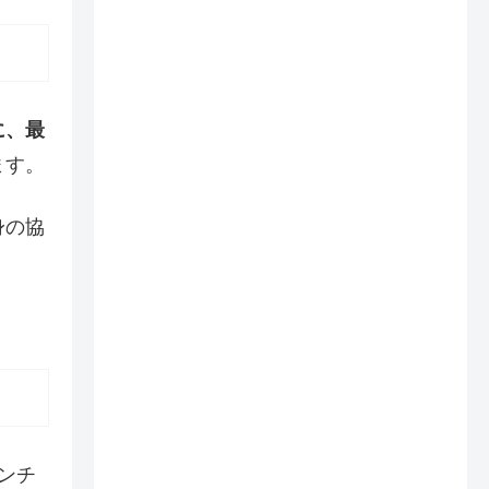
に、最
ます。
身の協
ンチ