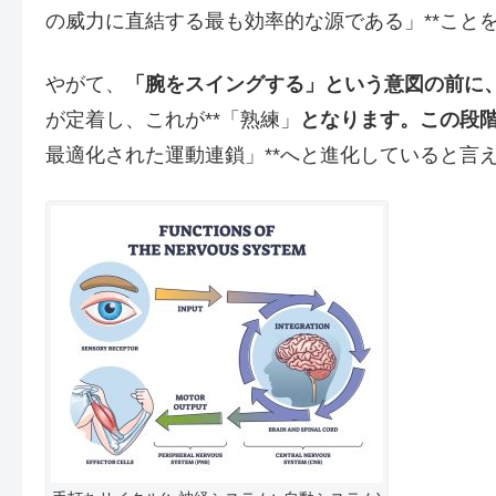
の威力に直結する最も効率的な源である」**こと
やがて、
「腕をスイングする」という意図の前に
が定着し、これが**「熟練」
となります。この段
最適化された運動連鎖」**へと進化していると言