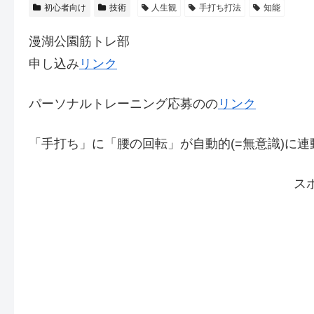
初心者向け
技術
人生観
手打ち打法
知能
漫湖公園筋トレ部
申し込み
リンク
パーソナルトレーニング応募のの
リンク
「手打ち」に「腰の回転」が自動的(=無意識)に
ス