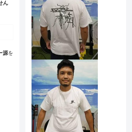
せん
ー源
を