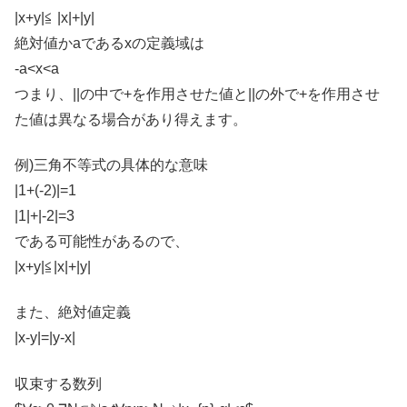
|x+y|≦ |x|+|y|
絶対値かaであるxの定義域は
-a<x<a
つまり、||の中で+を作用させた値と||の外で+を作用させ
た値は異なる場合があり得えます。
例)三角不等式の具体的な意味
|1+(-2)|=1
|1|+|-2|=3
である可能性があるので、
|x+y|≦|x|+|y|
また、絶対値定義
|x-y|=|y-x|
収束する数列