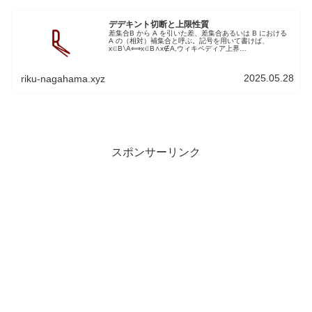
デデキント切断と上限性質
差集合B から A を引いた差、差集合あるいは B における
A の（相対）補集合と呼ぶ。記号を用いて書けば、
x∈B∖A⟺x∈B∧x∉A,ウィキペディア上界
∃a∈ℝ,∀∈A:x≤aWIIS実数の公理はデデキントの公理上限性
質を持つ有界単調数...
2025.05.28
riku-nagahama.xyz
スポンサーリンク