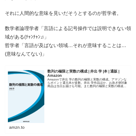
それに人間的な意味を見いだそうとするのが哲学者。
数学者論理学者「言語による記号操作では説明できない領
域がある(ﾁｬﾝﾁｬﾝ♫」
哲学者「言語が及ばない領域…それが意味することは…
(意味なんてない)」
数列の極限と実数の構成 | 井出 学 |本 | 通販 |
Amazon
Amazonで井出 学の数列の極限と実数の構成。アマゾンな
らポイント還元本が多数。井出 学作品ほか、お急ぎ便対象
商品は当日お届けも可能。また数列の極限と実数の構成も
アマゾン配送商品なら通常配送無料。
amzn.to