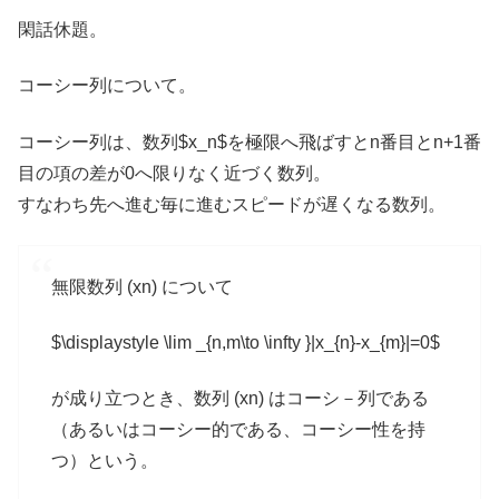
閑話休題。
コーシー列について。
コーシー列は、数列$x_n$を極限へ飛ばすとn番目とn+1番
目の項の差が0へ限りなく近づく数列。
すなわち先へ進む毎に進むスピードが遅くなる数列。
無限数列 (xn) について
$\displaystyle \lim _{n,m\to \infty }|x_{n}-x_{m}|=0$
が成り立つとき、数列 (xn) はコーシ－列である
（あるいはコーシー的である、コーシー性を持
つ）という。