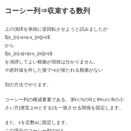
コーシー列⇒収束する数列
上の演繹を単純に逆回転させようと試みましたが
$|x_{n}-α+α-x_{m}|<ε$
から
$|x_{n}-α|+|α-x_{m}|<ε$
を演繹してよい根拠が現状は分かりません。
※絶対値を外した後で<εが保たれる根拠がない
別の方法でやります。
コーシー列の構成要素である、∃N∈ℕのNと∀m,n∈ℝの小
さい方(便宜上mとする)を一致させる関係を固定します。
また、εを定数aに固定します。
この場合のコーシー列のnは