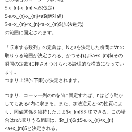
$|x_{n}-x_{m}|<a$(仮定)
$-a<x_{n}-x_{m}<a$(絶対値)
$-a+x_{m}<x_{n}<a+x_{m}$(加法逆元)
の範囲に固定されます。
「収束する数列」の定義は、Nとεを決定した瞬間に∀nの
取りうる範囲が決定される、かつそれは$a+x_{m}$(その
瞬間の定数)に押さえつけられる論理的な構造になってい
ます。
つまり上限(≒下限)が決定されます。
つまり、コーシー列のmをNに固定すれば、nはどう動か
してもあるε内に収まる。また、加法逆元と<の性質によ
り、同値関係を維持したまま$x_{m}$を移できる。この場
合はnの取りうる範囲は、$x_{n}$は$-a+x_{n}<x_{n}
<a+x_{m}$と決定される。