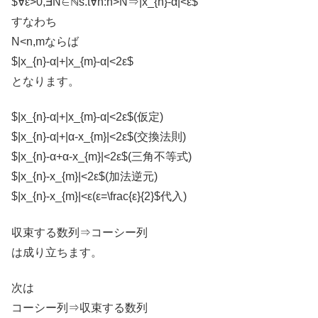
$∀ε>0,∃N∈ℕs.t∀n:n>N⇒|x_{n}-α|<ε$
すなわち
N<n,mならば
$|x_{n}-α|+|x_{m}-α|<2ε$
となります。
$|x_{n}-α|+|x_{m}-α|<2ε$(仮定)
$|x_{n}-α|+|α-x_{m}|<2ε$(交換法則)
$|x_{n}-α+α-x_{m}|<2ε$(三角不等式)
$|x_{n}-x_{m}|<2ε$(加法逆元)
$|x_{n}-x_{m}|<ε(ε=\frac{ε}{2}$代入)
収束する数列⇒コーシー列
は成り立ちます。
次は
コーシー列⇒収束する数列