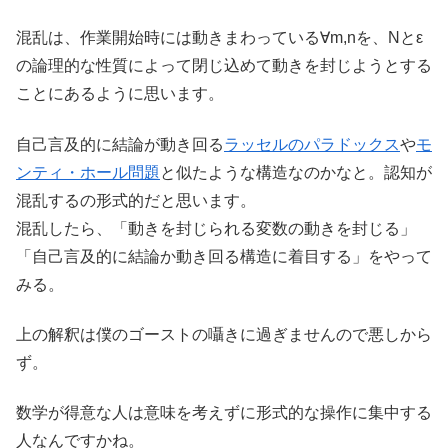
混乱は、作業開始時には動きまわっている∀m,nを、Nとε
の論理的な性質によって閉じ込めて動きを封じようとする
ことにあるように思います。
自己言及的に結論が動き回る
ラッセルのパラドックス
や
モ
ンティ・ホール問題
と似たような構造なのかなと。認知が
混乱するの形式的だと思います。
混乱したら、「動きを封じられる変数の動きを封じる」
「自己言及的に結論か動き回る構造に着目する」をやって
みる。
上の解釈は僕のゴーストの囁きに過ぎませんので悪しから
ず。
数学が得意な人は意味を考えずに形式的な操作に集中する
人なんですかね。