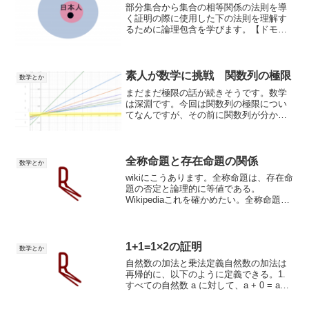
部分集合から集合の相等関係の法則を導
く証明の際に使用した下の法則を理解す
るために論理包含を学びます。【ドモル
ガンの法則】$\displaystyle (P\rightarrow
Q)\land (Q\rightarrow P)\righta...
素人が数学に挑戦 関数列の極限
数学とか
まだまだ極限の話が続きそうです。数学
は深淵です。今回は関数列の極限につい
てなんですが、その前に関数列が分から
ないのでそこから始めます。関数列の極
限関数列関数列ある規則に従って順次に
並べられた数または関数の列を，それぞ
れ数列または関数列といい...
全称命題と存在命題の関係
数学とか
wikiにこうあります。全称命題は、存在命
題の否定と論理的に等値である。
Wikipediaこれを確かめたい。全称命題否
定と存在命題証明wikiの文章だけだと意味
が捉えにくいので、僕なりの解釈で翻訳
してみると恐らくは「命題Pを満たす要素
だけか...
1+1=1×2の証明
数学とか
自然数の加法と乗法定義自然数の加法は
再帰的に、以下のように定義できる。1.
すべての自然数 a に対して、a + 0 = a2.
すべての自然数 a, b に対して、a +
suc(b) = suc(a + b)1 := suc(0) と定義す...