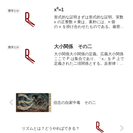
x⁰=1
数学とか
形式的な証明まずは形式的な証明。実数
x の正整数 n 乗は、素朴には、n 個
の x を掛け合わせたものである。厳密に
は、次のように再帰的に定められる。
(∗)x¹:=x,(∗∗)xn+1:=xⁿ×x(n≥1).x0を定義
する場合には、関係式...
大小関係 その二
数学とか
大小関係大小関係の定義。広義大小関係
ここで P は集合であり、「≤」を P 上で
定義された二項関係とする。反射律：
P の任意の元 a に対し、a ≤ a が成り立
つ。推移律：P の任意の元 a, b, c に対
し、a ≤ b かつ b ≤ ...
信念の自家中毒 その二
リズムとは？どうやればできる？