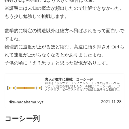
指数が1なら発散、2より大きい場合は収束。
※証明には未知の概念が頻出したので理解できなかった。
もう少し勉強して挑戦します。
数学的に特定の構造以外は彼方へ飛ばされるって面白いで
すよね。
物理的に速度が上がるほど縮む、高速に頭を押さえつけら
れて速度が上がらなくなるとかありましたよね。
子供の頃に「え？恐ッ」と思った記憶があります。
素人が数学に挑戦 コーシー列
前回は「ボルツァーノワイエルシュトラスの定理」ってか
っこいい定理を学びましたが、今回は「コーシー列」。ガ
ノンドロフ、ビーフストロガノフ並みに強そうな名前で
す。コーシー列コーシー列のイメージコーシー列は極限を
とると点と点の幅が小さくなっていく...
2021.11.28
riku-nagahama.xyz
コーシー列