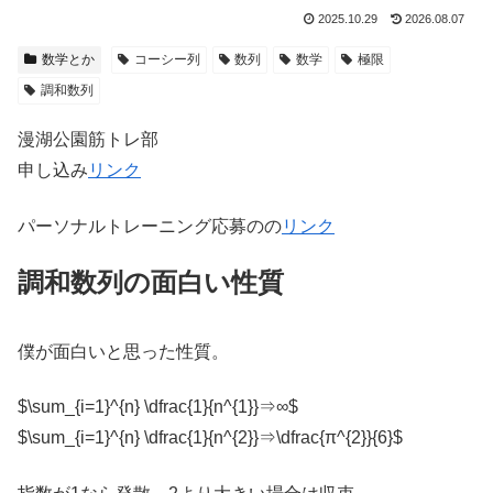
2025.10.29
2026.08.07
数学とか
コーシー列
数列
数学
極限
調和数列
漫湖公園筋トレ部
申し込み
リンク
パーソナルトレーニング応募のの
リンク
調和数列の面白い性質
僕が面白いと思った性質。
$\sum_{i=1}^{n} \dfrac{1}{n^{1}}⇒∞$
$\sum_{i=1}^{n} \dfrac{1}{n^{2}}⇒\dfrac{π^{2}}{6}$