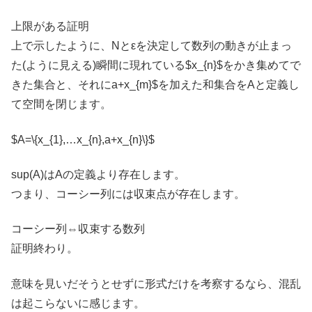
上限がある証明
上で示したように、Nとεを決定して数列の動きが止まっ
た(ように見える)瞬間に現れている$x_{n}$をかき集めてで
きた集合と、それにa+x_{m}$を加えた和集合をAと定義し
て空間を閉じます。
$A=\{x_{1},…x_{n},a+x_{n}\}$
sup(A)はAの定義より存在します。
つまり、コーシー列には収束点が存在します。
コーシー列⇔収束する数列
証明終わり。
意味を見いだそうとせずに形式だけを考察するなら、混乱
は起こらないに感じます。