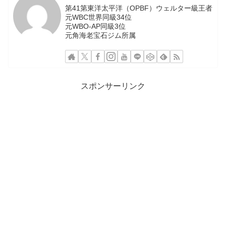
第41第東洋太平洋（OPBF）ウェルター級王者
元WBC世界同級34位
元WBO-AP同級3位
元角海老宝石ジム所属
スポンサーリンク