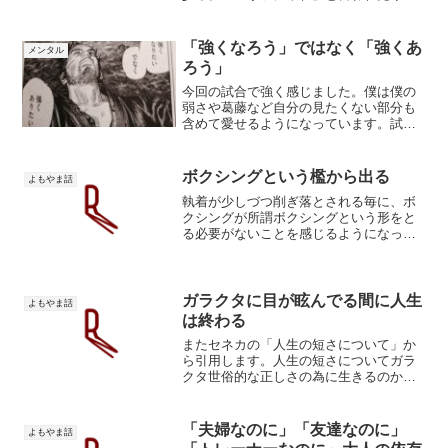
「乗るな」と言われたり。乗ったら乗っ
たでめちゃくちゃになって。それでもAT
フィールド（自我）に守られながら成
「強くなろう」ではなく「強くあ
メンタル
長。ゲンドウの目指す世界は神...
ろう」
今回の試合で強く感じました。僕は僕の
弱さや葛藤など自分の見たくない部分も
含めて愛せるようになっています。試合
までに起こる葛藤こそが僕にとっての財
産なのだと感じます。今回は試合までの
過程で発見した心理的な重圧を和らげる
ボクシングという檻から出る
よもやま話
マインドを共有します。未...
執着が少しづつ削ぎ落とされる毎に、ボ
クシングが所謂ボクシングという形をと
る必要がないことを感じるようになって
きました。ボクシングに決まった形はな
い流体を流体として扱えるかパンチは大
雑把にフック、アッパー、ストレートだ
け。たったこれだけ？こん...
ガラクタに目が眩んでる間に人生
よもやま話
は終わる
またセネカの「人生の短さについて」か
ら引用します。人生の短さについてガラ
クタ世俗的な正しさの為に生きるのか、
それとも自分の正しさを身をもって証明
するのか。人生に生きられるのか、人生
を生きるのか。心が躍動するのは「認め
「夫婦なのに」「友達なのに」
よもやま話
てもらう」ではなく、「認...