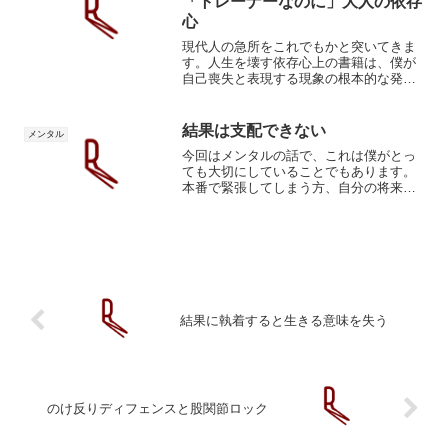
「トレーナーなのに」大人の依存
心
現代人の急所をこれでもかと突いてきま
す。人生を壊す依存心上の書籍は、僕が
自己喪失と表現する現象の根本的な発生
源を特定し、恋愛、結婚、友人関係とい
った日常生活を例に、「甘え=依存心」の
危険性を説明してくれています。依存心
結果は支配できない
メンタル
が個人の人生と社会を破...
今回はメンタルの話で、これは僕がとっ
ても大切にしていることでもあります。
本番で緊張してしまう方、自分の将来に
不安を感じている方の参考になればと思
います。人事を尽くして天命を待つ結果
は神が決める結果というのは色んな物が
複雑に絡みなって生み出さ...
結果に執着すると生きる意味を失う
のけ反りディフェンスと股関節ロック