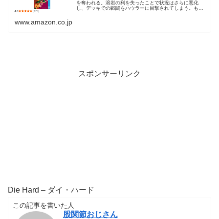
を奪われる。溶岩の利を失ったことで状況はさらに悪化
し、デッキでの戦闘をハウラーに目撃されてしまう。もは
や土地交換は絶望的に思えたが、ジョディオには切り抜け
る策があり…!?
www.amazon.co.jp
スポンサーリンク
Die Hard – ダイ・ハード
この記事を書いた人
股関節おじさん