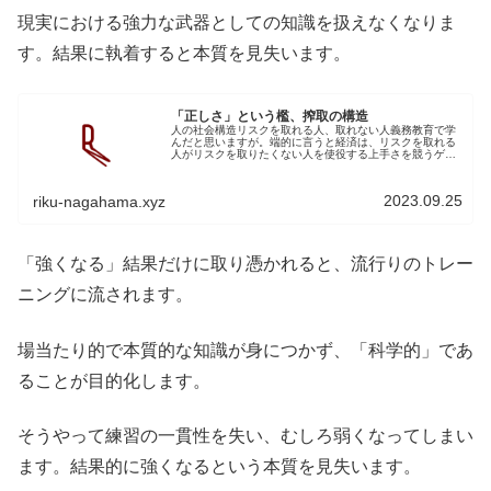
現実における強力な武器としての知識を扱えなくなりま
す。結果に執着すると本質を見失います。
「正しさ」という檻、搾取の構造
人の社会構造リスクを取れる人、取れない人義務教育で学
んだと思いますが。端的に言うと経済は、リスクを取れる
人がリスクを取りたくない人を使役する上手さを競うゲー
ムです。資本家が株式会社の所有者で、彼らが経営者を選
び、経営者が従業員を選びます。最...
2023.09.25
riku-nagahama.xyz
「強くなる」結果だけに取り憑かれると、流行りのトレー
ニングに流されます。
場当たり的で本質的な知識が身につかず、「科学的」であ
ることが目的化します。
そうやって練習の一貫性を失い、むしろ弱くなってしまい
ます。結果的に強くなるという本質を見失います。