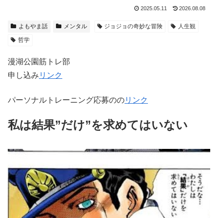
2025.05.11
2026.08.08
よもやま話
メンタル
ジョジョの奇妙な冒険
人生観
哲学
漫湖公園筋トレ部
申し込み
リンク
パーソナルトレーニング応募のの
リンク
私は結果”だけ”を求めてはいない