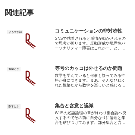
関連記事
コミュニケーションの非対称性
よもやま話
SNSで粘着されると感情が動かされるの
で思考が捗ります。反動形成や境界性パ
ーソナリティー障害はこれかー、と。反
動形成とは、精神分析の創始者であるフ
ロイトが提唱した防衛機制の1つで、本心
とは逆の行動を取ってしまうことを指し
ます引用グーグル先生...
等号のカッコは外せるのか問題
数学とか
数学を学んでいると何事も疑ってみる性
格が身につきます。まあ、そんなひねく
れた性格だから数学を楽しいと感じるの
かもしれませんが。今朝、目覚めて頭に
浮かんだ疑問は(A=B)=CはA=B=Cに変形
できるのか、()を外せるのか、です。自分
でも完全に...
集合と含意と認識
数学とか
WIISの述語論理の章が終わり集合論へ突
入するのでその前に自分なりに論理と集
合を結びつけてみます。部分集合と含意
集合と含意は人の認識を厳密に考える為
のもので、同じものであるというのが長