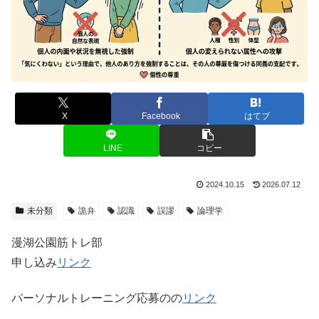
X
Facebook
はてブ
LINE
コピー
2024.10.15
2026.07.12
未分類
詭弁
認識
誤謬
論理学
漫湖公園筋トレ部
申し込み
リンク
パーソナルトレーニング応募のの
リンク