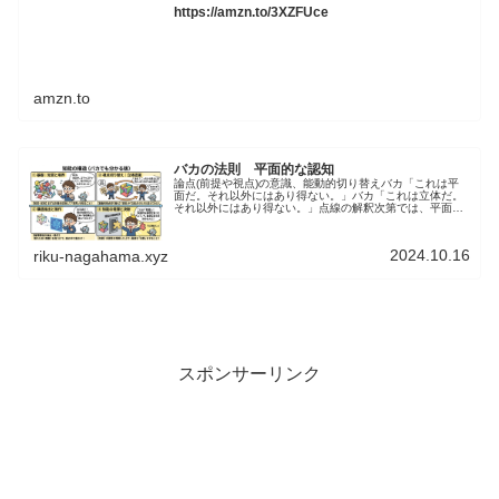
https://amzn.to/3XZFUce
amzn.to
バカの法則 平面的な認知
論点(前提や視点)の意識、能動的切り替えバカ「これは平
面だ。それ以外にはあり得ない。」バカ「これは立体だ。
それ以外にはあり得ない。」点線の解釈次第では、平面と
も立体とも受け取れます。思うに、バカは上のような立体
とも平面とも受け取れる構造をあ...
2024.10.16
riku-nagahama.xyz
スポンサーリンク