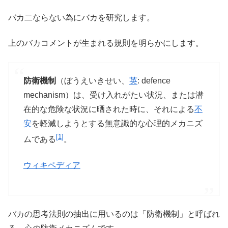
バカ二ならない為にバカを研究します。
上のバカコメントが生まれる規則を明らかにします。
防衛機制
（ぼうえいきせい、
英
:
defence
mechanism
）は、受け入れがたい状況、または潜
在的な危険な状況に晒された時に、それによる
不
安
を軽減しようとする無意識的な心理的メカニズ
[
1
]
ムである
。
ウィキペディア
バカの思考法則の抽出に用いるのは「防衛機制」と呼ばれ