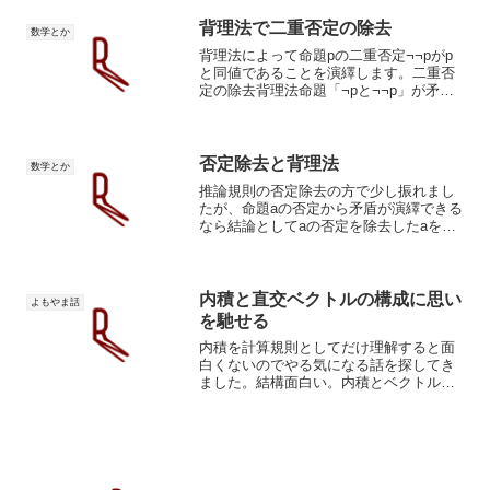
濱説です。含意と部分集合でそれを説明
してみます。A⊆BA...
背理法で二重否定の除去
数学とか
背理法によって命題pの二重否定¬¬pがp
と同値であることを演繹します。二重否
定の除去背理法命題「¬pと¬¬p」が矛盾
であることを背理法（否定除去）により
演繹します。この演繹を日本語に翻訳す
ると「裏の裏は裏ではない、よって表で
ある」となります...
否定除去と背理法
数学とか
推論規則の否定除去の方で少し振れまし
たが、命題aの否定から矛盾が演繹できる
なら結論としてaの否定を除去したaを導
いてよいとする規則です。背理法と否定
除去矛盾を利用した論法に背理法があ
る。この論法では、「Xである」を示す場
合に、まず「Xでない...
内積と直交ベクトルの構成に思い
よもやま話
を馳せる
内積を計算規則としてだけ理解すると面
白くないのでやる気になる話を探してき
ました。結構面白い。内積とベクトルの
直交ベクトルの内積は意味の関連度を表
す指標として機能させられる。向きの差=
意味の差内積が0を示す、すなわち、直交
するベクトル同士なら...