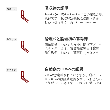
すくなります。100m世界陸上決勝のスプ
リンターの踵が上がる...
吸収律の証明
数学とか
A⇔A∨(A∧B)A⇔A∧(A∨B)この定理が吸
収律です、吸収律定義吸収法則（きゅう
しゅうほうそく、英: Absorption law）
は、代数学において1対の二項演算を結び
つける恒等式である。吸収律あるいは簡
約律とも。任意の二項演算 $ ...
論理和と論理積の冪等律
数学とか
同値関係についてもう少し掘り下げてや
ろうと思います。冪等律冪等律【冪等
律】数学において、冪等性（べきとうせ
い、英: idempotence、「巾等性」とも書
くが読み方は同じ）は、大雑把に言っ
て、ある操作を1回行っても複数回行って
も結果が同じ...
自然数の0+x=xの証明
数学とか
x+0=xは定義されていますが、逆バージ
ョン0+x=xは証明定義されていませんの
て証明していきます。0+x=x証明1.0+0(仮
定)1.0(加法定義)3.0+0⇔0…14.0+1(仮
定)5.S(0+0)(加法定義)6.S(0)(1より)7....