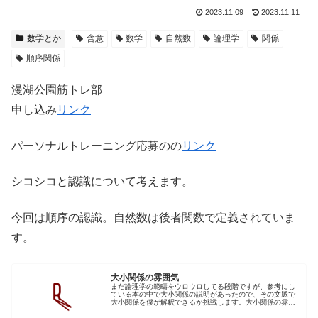
2023.11.09
2023.11.11
数学とか
含意
数学
自然数
論理学
関係
順序関係
漫湖公園筋トレ部
申し込み
リンク
パーソナルトレーニング応募のの
リンク
シコシコと認識について考えます。
今回は順序の認識。自然数は後者関数で定義されていま
す。
大小関係の雰囲気
まだ論理学の範疇をウロウロしてる段階ですが、参考にし
ている本の中で大小関係の説明があったので、その文脈で
大小関係を僕が解釈できるか挑戦します。大小関係の雰囲
気だけ加法とし大小関係本の中では下のような論理式で定
義されています。3>1⇔∃x(1...