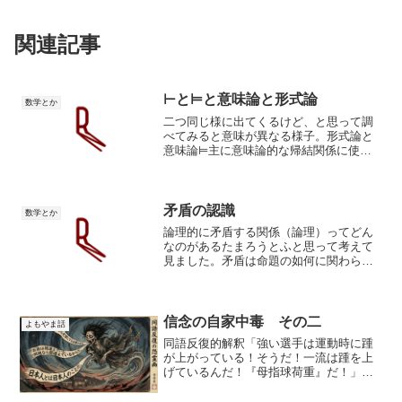
関連記事
⊢と⊨と意味論と形式論
数学とか
二つ同じ様に出てくるけど、と思って調
べてみると意味が異なる様子。形式論と
意味論⊨主に意味論的な帰結関係に使わ
れる。「Γ ⊨ φ」と書いて「Γの全ての論
理式が真であるなら、論理式φが真であ
る」を意味する。「M ⊨ Γ」と書いて
「(事前に定まっ...
矛盾の認識
数学とか
論理的に矛盾する関係（論理）ってどん
なのがあるたまろうとふと思って考えて
見ました。矛盾は命題の如何に関わらず
恒に偽となる式。例えばA∧¬A=⊥上の論
理式は命題の真理値にかかわらず恒に偽
となる論理式。つまり恒偽式=矛盾=⊥で
す。この推論が論理...
信念の自家中毒 その二
よもやま話
同語反復的解釈「強い選手は運動時に踵
が上がっている！そうだ！一流は踵を上
げているんだ！『母指球荷重』だ！」。
腸腰筋が強いと構造的ににアキレス腱に
張力がかかる。すなわち、踵が上がりや