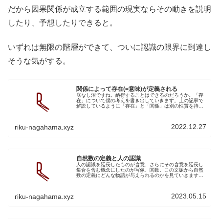
だから因果関係が成立する範囲の現実ならその動きを説明
したり、予想したりできると。
いずれは無限の階層ができて、ついに認識の限界に到達し
そうな気がする。
関係によって存在(=意味)が定義される
底なし沼ですね。納得することはできるのだろうか。「存
在」について僕の考えを書き出していきます。上の記事で
解説しているように「存在」と「関係」は別の性質を持つ
概念ではないのか？って発想へ行き着きました。となると
「存在」って、つまり概念を創るっ...
2022.12.27
riku-nagahama.xyz
自然数の定義と人の認識
人の認識を延長したものが含意、さらにその含意を延長し
集合を含む概念にしたのが写像、関数。この文脈から自然
数の定義にどんな物語が与えられるのかを見ていきます。
人の認識って文脈から数学を理解しようって試みであくま
でも長濱説、我流です。写像と含意...
2023.05.15
riku-nagahama.xyz