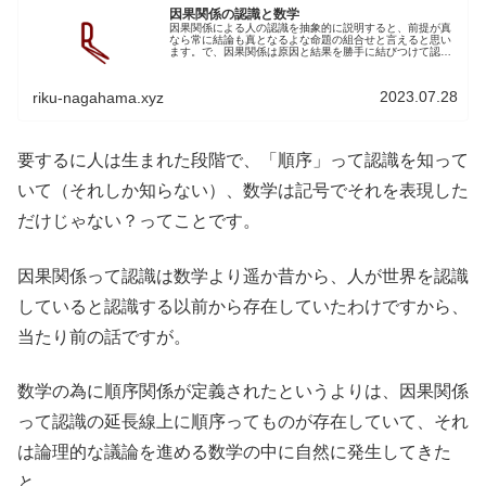
因果関係の認識と数学
因果関係による人の認識を抽象的に説明すると、前提が真
なら常に結論も真となるよな命題の組合せと言えると思い
ます。で、因果関係は原因と結果を勝手に結びつけて認識
すること。因果関係による認識認識の例例)押した、だから
動いた押した=A,動いた=BA...
2023.07.28
riku-nagahama.xyz
要するに人は生まれた段階で、「順序」って認識を知って
いて（それしか知らない）、数学は記号でそれを表現した
だけじゃない？ってことです。
因果関係って認識は数学より遥か昔から、人が世界を認識
していると認識する以前から存在していたわけですから、
当たり前の話ですが。
数学の為に順序関係が定義されたというよりは、因果関係
って認識の延長線上に順序ってものが存在していて、それ
は論理的な議論を進める数学の中に自然に発生してきた
と。