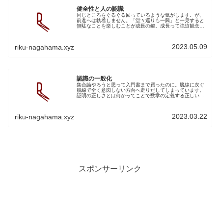
健全性と人の認識
同じところをぐるぐる回っているような気がします。が、
前進へは執着しません。「堂々巡りも一興」と一見すると
無駄なことを楽しむことが成長の鍵。成長って強迫観念を
捨てることが成長を引き寄せるという論理に確信を持って
います。あえて無駄を積み重ねられ...
2023.05.09
riku-nagahama.xyz
認識の一般化
集合論やろうと思って入門書まで買ったのに。脱線に次ぐ
脱線で全く意図しない方向へ走りだしてしまっています。
証明の正しさとは何かってことで数学の定義する正しいを
見ていきました。演繹、三段論法と推論規則などなど。納
得したと思ったらまだモヤモヤする...
2023.03.22
riku-nagahama.xyz
スポンサーリンク