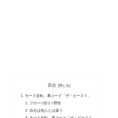
目次
モード反転、裏コード「ザ・ビースト」
フロー≒悟り≒野性
自分は他人とは違う
モード反転、裏コード「ザ・ビースト」