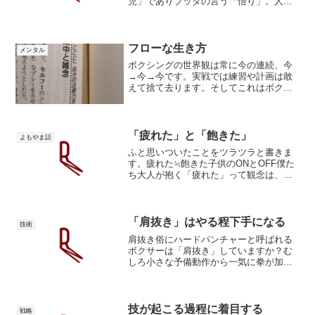
児」でありブッダの言う「悟り」。人生
は自らの真の姿を探す旅インナーゲーム
は最終的には敵に勝つことを放棄し、執
着を捨てろと説きます。仏教と同じ結論
に達するのがまた面白い。...
フローな生き方
メンタル
ボクシングの世界観は常に今の連続、今
→今→今です。実戦では練習や計画は敢
えて捨て去ります。そしてこれはボクシ
ングだけにとどまらず、他のスポーツや
仕事、人間関係にも応用できると感じま
す。運命に身を任せる生き方がフロー。
「流れに逆らわず身を任せ...
「疲れた」と「飽きた」
よもやま話
ふと思いついたことをツラツラと書きま
す。疲れた≒飽きた子供のONとOFF僕た
ち大人が抱く「疲れた」って観念は、生
理的には「飽きた」って感情なのではな
いかと。子供って疲れないんですよ。ON
とOFFだけ。お子さんがいるとか子供と
関わる仕事をして...
「肩抜き」はやる程下手になる
技術
肩抜き俗にハードパンチャーと呼ばれる
ボクサーは「肩抜き」していますか？む
しろ小さな予備動作から一気に拳が加速
しています。僕が好きなベテルビエフも
コバレフもチューも肩抜きしているよう
にはみえません。むしろ予備動作なくい
きなり腕が加速しています...
技が起こる過程に着目する
戦略