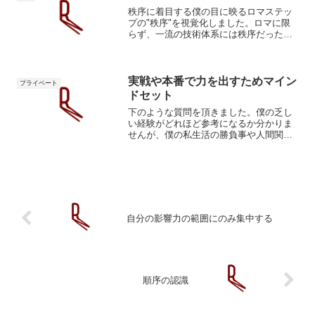
秩序に着目する僕の目に映るロマステッ
プの"秩序"を視覚化しました。ロマに限
らず、一流の技術体系には秩序だった美
しさがあります。勝つべくして勝つ。論
理的必然。AならばB,BならばC、という
風にボクシングを秩序だった一つの因果
関係の集合として考...
実戦や本番で力を出すためマイン
プライベート
ドセット
下のような質問を頂きました。僕の乏し
い経験がどれほど参考になるか分かりま
せんが、僕の私生活の勝負事や人間関
係、仕事における考え方を共有させてい
ただきます。上手くやろうとせずスモー
ルステップ僕の考え方をお話する前に、
その前提となる理屈をお話し...
自分の影響力の範囲にのみ集中する
順序の認識