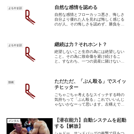
分を定義しようとして苦しみました。
「こうなりたい」「こうある...
自然な感情を認める
よもやま話
自然な感情とフローカッコ悪さ、悔しさ
自分より優れた人を見れば悔しく感じる
のが人。その悔しさを認めず、勝負を挑
むことから逃げて、「〇〇には興味がな
い」と偽りの妄想で自分を騙した時、人
生への関心と責任は失われ、社会から存
在が消えてなくなります。...
継続は力？それホント？
よもやま話
絶望しないこと生存の為には絶望しない
こと。その為に致命傷を避け続けるこ
と。すなわち、一つの資産に賭けないこ
と。資産とは、職場、ジム、トレーナ
ー、価値観、技術観。一つの資産にオー
ルインしてはいけません。危険です。継
続は力？それはある面ではそう...
ただただ、「ぶん殴る」でスイッ
技術
チヒッター
ごちゃごちゃ考えるなスイッチする時の
気持ちって「ぶん殴る」これでいいんじ
ゃないかなーって思います。左構えで
「右と同じボクシングしよう」なんて考
えると動きは遅くてぎこちなくなりま
す。「右へ動きながら右ジャブを突い
【潜在能力】自動システムを起動
メンタル
て、動きを止めたら左」こんなこ...
する【解放】
シャドー、サンドバッグの衝撃で目をつ