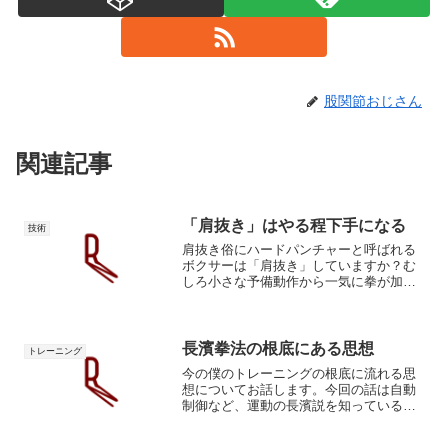
股関節おじさん
関連記事
「肩抜き」はやる程下手になる
技術
肩抜き俗にハードパンチャーと呼ばれる
ボクサーは「肩抜き」していますか？む
しろ小さな予備動作から一気に拳が加速
しています。僕が好きなベテルビエフも
コバレフもチューも肩抜きしているよう
にはみえません。むしろ予備動作なくい
きなり腕が加速しています...
長濱拳法の根底にある思想
トレーニング
今の僕のトレーニングの根底に流れる思
想についてお話します。今回の話は自動
制御など、運動の長濱説を知っている必
要があります。要求されるのは臨機応変
さ自分で自分を定義しない僕は自分で自