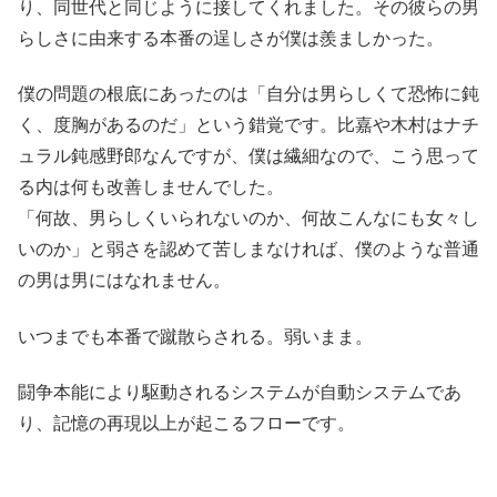
り、同世代と同じように接してくれました。その彼らの男
らしさに由来する本番の逞しさが僕は羨ましかった。
僕の問題の根底にあったのは「自分は男らしくて恐怖に鈍
く、度胸があるのだ」という錯覚です。比嘉や木村はナチ
ュラル鈍感野郎なんですが、僕は繊細なので、こう思って
る内は何も改善しませんでした。
「何故、男らしくいられないのか、何故こんなにも女々し
いのか」と弱さを認めて苦しまなければ、僕のような普通
の男は男にはなれません。
いつまでも本番で蹴散らされる。弱いまま。
闘争本能により駆動されるシステムが自動システムであ
り、記憶の再現以上が起こるフローです。