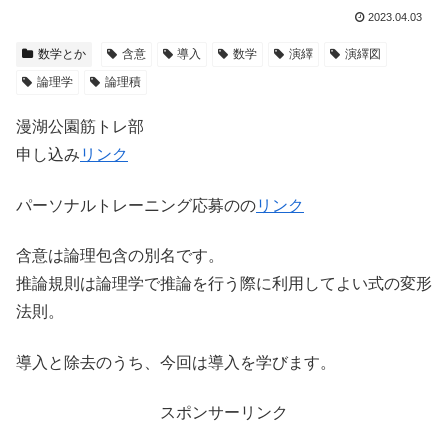
2023.04.03
数学とか
含意
導入
数学
演繹
演繹図
論理学
論理積
漫湖公園筋トレ部
申し込み
リンク
パーソナルトレーニング応募のの
リンク
含意は論理包含の別名です。
推論規則は論理学で推論を行う際に利用してよい式の変形
法則。
導入と除去のうち、今回は導入を学びます。
スポンサーリンク