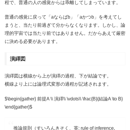
程で、普通の人の感覚からは乖離してしまっています。
普通の感覚に戻って「aならばb」「aかつb」を考えてし
まうと、当たり前過ぎて分からなくなります。しかし、論
理的宇宙では当たり前ではありません。だからあえて厳密
に決める必要があります。
演繹図
演繹図は横線から上が演繹の過程、下が結論です。
横線より上には論理式変形の過程が記述されます。
$\begin{gather} 前提A \\ 演繹\\ \vdots\\ \frac{B}{結論A \to B}
\end{gather}$
推論規則（すいろんきそく、英: rule of inference,