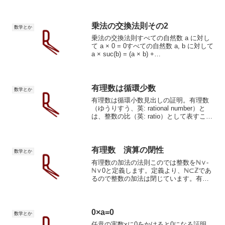
関係が示されているだけなのが気持ちが
悪いので我流で証明します。可算集合と
は N と濃度が等しい集合のことである。
すなわち、集合 S ...
乗法の交換法則その2
数学とか
乗法の交換法則すべての自然数 a に対し
て a × 0 = 0すべての自然数 a, b に対して
a × suc(b) = (a × b) +
aWikipedia0×a=a×0任意のaに0をかける
と、aの位置にかかわらず0となることが
証明...
有理数は循環少数
数学とか
有理数は循環小数見出しの証明。有理数
（ゆうりすう、英: rational number）と
は、整数の比（英: ratio）として表すこと
ができる実数のことである。分母・分子
ともに整数の分数（分母≠0）として表す
ことができる実数との説明もされ...
有理数 演算の閉性
数学とか
有理数の加法の法則このでは整数をℕ∨-
ℕ∨0と定義します。定義より、ℕ⊂ℤであ
るので整数の加法は閉じています。有理
数の加法の性質を導きます。(仮定)z₁/n₁･
1+z₂/n₂･1(乗法単位元)(z₁/n₁･n₂･n₂⁻¹)+
(z₂/n₂･n...
0×a=0
数学とか
任意の実数xに0をかけると0になる証明。