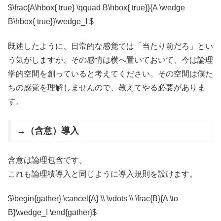
$\frac{A\hbox{ true} \qquad B\hbox{ true}}{A \wedge
B\hbox{ true}}\wedge_I $
既述したように、日常的な感覚では「当たり前だろ」とい
う気がしますが、その感情は横へ置いておいて、今は論理
学的空間を創っていると考えてください。その空間は僕た
ちの感覚を理解しませんので、教えてやる必要がありま
す。
→（含意）導入
含意は論理包含です。
これも論理積導入と同じように導入規則を設けます。
$\begin{gather} \cancel{A} \\ \vdots \\ \frac{B}{A \to
B}\wedge_I \end{gather}$