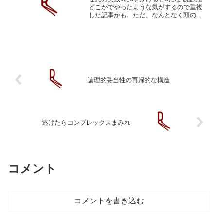
どこがでやったような気がするので重複
した記事かも。ただ、なんとなく頭の中
で完結させただけな気もしますので、確
認もかねて。0･a⇔a･0(乗法交換律)0･
a(前提)(0+0)a(加法零元)0･a+0･a...
論理的妥当性の再帰的な構造
逃げたらコンプレックスまみれ
コメント
コメントを書き込む