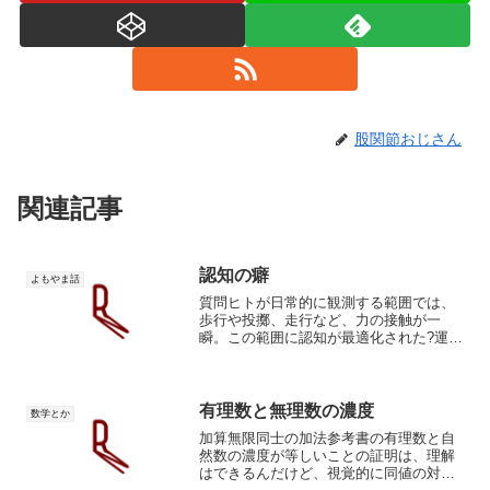
股関節おじさん
関連記事
認知の癖
よもやま話
質問ヒトが日常的に観測する範囲では、
歩行や投擲、走行など、力の接触が一
瞬。この範囲に認知が最適化された?運動
などの物理現象は力を増幅させる再帰的
な関数で説明されます。正確には投擲や
走行における加速も非線形なんですが、
ヒトが暮らしている一般的...
有理数と無理数の濃度
数学とか
加算無限同士の加法参考書の有理数と自
然数の濃度が等しいことの証明は、理解
はできるんだけど、視覚的に同値の対応