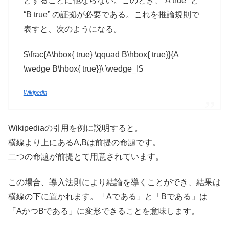
とすることに他ならない。このとき、”A true” と
“B true” の証拠が必要である。これを推論規則で
表すと、次のようになる。
$\frac{A\hbox{ true} \qquad B\hbox{ true}}{A
\wedge B\hbox{ true}}\ \wedge_I$
Wikipedia
Wikipediaの引用を例に説明すると。
横線より上にあるA,Bは前提の命題です。
二つの命題が前提とて用意されています。
この場合、導入法則により結論を導くことができ、結果は
横線の下に置かれます。「Aである」と「Bである」は
「AかつBである」に変形できることを意味します。