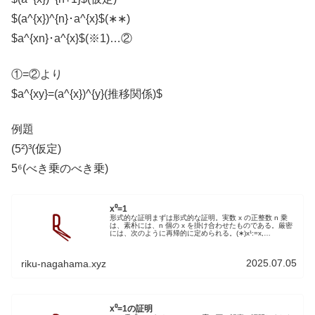
$(a^{x})^{n}･a^{x}$(∗∗)
$a^{xn}･a^{x}$(※1)…②
①=②より
$a^{xy}=(a^{x})^{y}(推移関係)$
例題
(5²)³(仮定)
5⁶(べき乗のべき乗)
x⁰=1
形式的な証明まずは形式的な証明。実数 x の正整数 n 乗
は、素朴には、n 個の x を掛け合わせたものである。厳密
には、次のように再帰的に定められる。(∗)x¹:=x,
(∗∗)xn+1:=xⁿ×x(n≥1).x0を定義する場合には、関係式...
2025.07.05
riku-nagahama.xyz
x⁰=1の証明