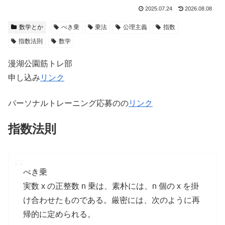
2025.07.24
2026.08.08
数学とか
べき乗
乗法
公理主義
指数
指数法則
数学
漫湖公園筋トレ部
申し込み
リンク
パーソナルトレーニング応募のの
リンク
指数法則
べき乗
実数 x の正整数 n 乗は、素朴には、n 個の x を掛
け合わせたものである。厳密には、次のように再
帰的に定められる。