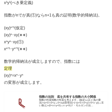
x¹y¹(べき乗定義)
指数がnでが真(①)ならn+1も真の証明(数学的帰納法)。
(xy)ⁿ⁺¹(仮定)
(xy)ⁿ･xy(∗∗)
xⁿyⁿ･xy(①)
xⁿ⁺¹･yⁿ⁺¹(∗∗)
数学的帰納法が成立しますので、指数には
定理
(xy)ⁿ=xⁿ･yⁿ
の変形が成立します。
指数の法則 底を共有する指数の大小関係
指数の性質指数の性質を考えます。(仮定)⊥(正と負の乗
法)¬(x<0∧0<y→0<xy)(背理法)¬(¬(x<0∧0<y)∨0<x･y)(→言
い換え)¬(0<x∨y<0)→x･y<0(ド・モルガンの法
則)x<0∧0<y→x･y<0(ド・モル...