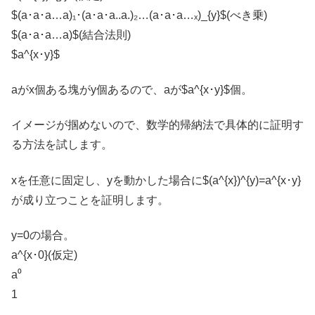
$(a･a･a…a)₁･(a･a･a..a.)₂…(a･a･a…ₓ)_{y}$(べき乗)
$(a･a･a…a)$(結合法則)
$a^{x･y}$
aがx個ある塊がy個あるので、aが$a^{x･y}$個。
イメージが掴めないので、数学的帰納法で具体的に証明す
る方法を試します。
xを任意に固定し、yを動かした場合に$(a^{x})^{y)=a^{x･y}
が成り立つことを証明します。
y=0の場合。
a^{x･0}(仮定)
a⁰
1