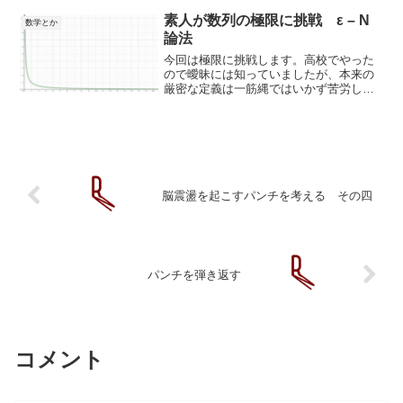
様々なマトリックスに違和感を覚えたか
らではないかと思います。...
素人が数列の極限に挑戦 ε – N
数学とか
論法
今回は極限に挑戦します。高校でやった
ので曖昧には知っていましたが、本来の
厳密な定義は一筋縄ではいかず苦労しま
した。イメージ自体は難しくないんです
が数学独特の表現が難しい。それでは学
んだことをアウトプットしていきます。
ところで、何故『極限』を...
脳震盪を起こすパンチを考える その四
パンチを弾き返す
コメント