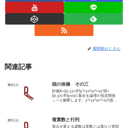
股関節おじさん
関連記事
頭の体操 その三
数学とか
対偶A={(x,y)∈ℝ²|y³+yx²≤x³+xy²}B=
{(x,y)∈ℝ²|y≤x}⊂集合を論理の包含関係
→⇒と解釈します。y³+yx²≤x³+xy²(仮
定)y(y²+x²)≤x(x²+y²)(分配法
則)y(x²+y²)≤x(x²+y²...
複素数と行列
数学とか
視点を変える虚数は実数とは異なり実部