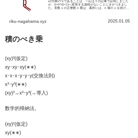
xの0乗x⁰=1であることは、一応は下の記事で証明しました
が、0=0^(0+1)へ変形する過程がないことにきがつきまし
た。実数 x の正整数 n 乗は、素朴には、n 個の x を掛け合
わせたものである。厳密には、次のように再帰的に定めら
れる...
2025.01.05
riku-nagahama.xyz
積のべき乗
(xy)³(仮定)
xy･xy･xy(∗∗)
x･x･x･y･y･y(交換法則)
x³･y³(∗∗)
(xy)³→x³･y³(→導入)
数学的帰納法。
(xy)¹(仮定)
xy(∗∗)