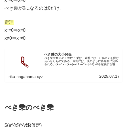
xⁿ=0⇒x=0
べき乗が0になるのは0だけ。
定理
xⁿ=0⇒x=0
x≠0⇒xⁿ≠0
べき乗の大小関係
べき乗実数 x の正整数 n 乗は、素朴には、n 個の x を掛け
合わせたものである。厳密には、次のように再帰的に定め
られる。(∗)x¹:=x,(∗∗)xn+1:=xⁿ×x(n≥1).x0を定義する場合
には、関係式 (∗∗) が n = 0...
2025.07.17
riku-nagahama.xyz
べき乗のべき乗
$(a^{x})^{y}$(仮定)