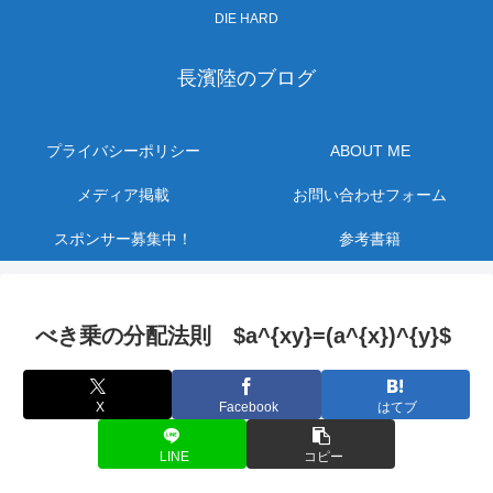
DIE HARD
長濱陸のブログ
プライバシーポリシー
ABOUT ME
メディア掲載
お問い合わせフォーム
スポンサー募集中！
参考書籍
べき乗の分配法則 $a^{xy}=(a^{x})^{y}$
X
Facebook
はてブ
LINE
コピー