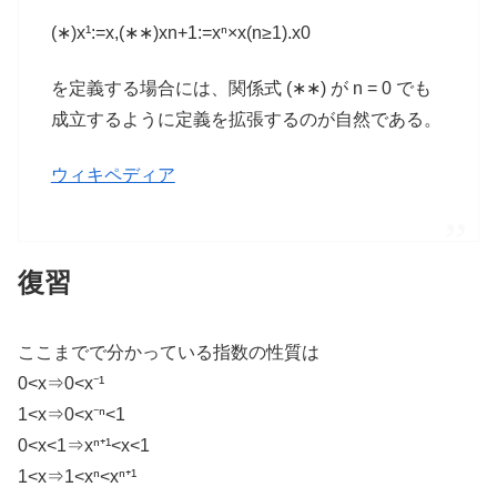
(∗)x¹:=x,
(∗∗)xn+1
:=xⁿ×x(n≥1).x0
を定義する場合には、関係式 (∗∗) が n = 0 でも
成立するように定義を拡張するのが自然である。
ウィキペディア
復習
ここまでで分かっている指数の性質は
0<x⇒0<x⁻¹
1<x⇒0<x⁻ⁿ<1
0<x<1⇒xⁿ⁺¹<x<1
1<x⇒1<xⁿ<xⁿ⁺¹