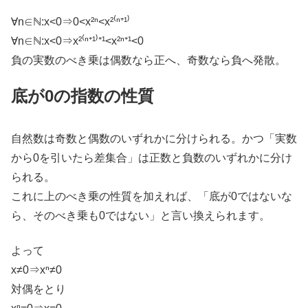
∀n∈ℕ:x<0⇒0<x²ⁿ<x²⁽ⁿ⁺¹⁾
∀n∈ℕ:x<0⇒x²⁽ⁿ⁺¹⁾⁺¹<x²ⁿ⁺¹<0
負の実数のべき乗は偶数なら正へ、奇数なら負へ発散。
底が0の指数の性質
自然数は奇数と偶数のいずれかに分けられる。かつ「実数
から0を引いたら差集合」は正数と負数のいずれかに分け
られる。
これに上のべき乗の性質を加えれば、「底が0ではないな
ら、そのべき乗も0ではない」と言い換えられます。
よって
x≠0⇒xⁿ≠0
対偶をとり