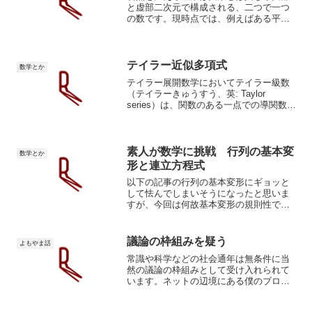
と虚部二次元で構成される、二つで一つ
の数です。現時点では、例えばある平面
上での二つの物体の衝突が、回転や熱な
どのように、顕在化している基底とは異
なる軸に飛び出したりする場合に役に立
つのかな、と思っています...
テイラー近似多項式
数学とか
テイラー展開数学においてテイラー級数
（テイラーきゅうすう、英: Taylor
series）は、関数のある一点での導関数の
値から計算される項の無限和として関数
を表したものである。そのような級数を
得ることをテイラー展開（テイラーてん
かい）とい...
素人が数学に挑戦 行列の基本変
数学とか
形と連立方程式
以下の記事の行列の基本変形にギョッと
して怯んでしまいそうになったと思いま
すが、今回は何故基本変形の規則性で行
列を変形できるのか、また何故変形した
後の形が大切なのかを見ていきます。連
立方程式の変形例えばこんな連立方程式
議論の枠組みを疑う
よもやま話
があったとします。$\b...
常識や科学などの社会通年は無条件に当
然の議論の枠組みとして受け入れられて
います。ネットの辺境にある僕のブログ
へ読者の皆さんがたどり着いたのはきっ
と、現実を覆っているボクシングジムの