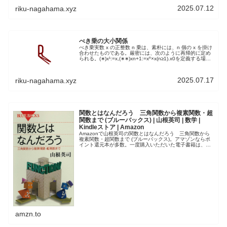
2025.07.12
riku-nagahama.xyz
べき乗の大小関係
べき乗実数 x の正整数 n 乗は、素朴には、n 個の x を掛け
合わせたものである。厳密には、次のように再帰的に定め
られる。(∗)x¹:=x,(∗∗)xn+1:=xⁿ×x(n≥1).x0を定義する場合
には、関係式 (∗∗) が n = 0...
2025.07.17
riku-nagahama.xyz
関数とはなんだろう 三角関数から複素関数・超
関数まで (ブルーバックス) | 山根英司 | 数学 |
Kindleストア | Amazon
Amazonで山根英司の関数とはなんだろう 三角関数から
複素関数・超関数まで (ブルーバックス)。アマゾンならポ
イント還元本が多数。一度購入いただいた電子書籍は、
KindleおよびFire端末、スマートフォンやタブレットな
ど、様々な端末でも...
amzn.to