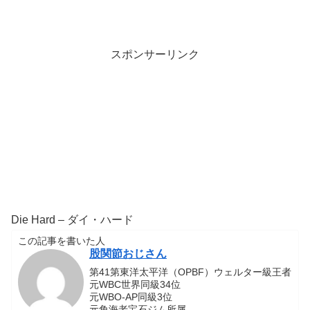
スポンサーリンク
Die Hard – ダイ・ハード
この記事を書いた人
股関節おじさん
第41第東洋太平洋（OPBF）ウェルター級王者
元WBC世界同級34位
元WBO-AP同級3位
元角海老宝石ジム所属