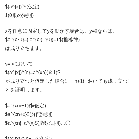
$(a^{x})⁰$(仮定)
1(0乗の法則)
xを任意に固定してyを動かす場合は、y=0ならば、
$a^{x･0}=((a^{x}) ^{0})=1$(推移律)
は成り立ちます。
y=nにおいて
$(a^{x})^{n}=a^{xn}(※1)$
が成り立つと仮定した場合に、n+1においても成り立つこ
とを証明します。
$a^{x(n+1)}$(仮定)
$a^{xn+x}$(分配法則)
$a^{xn}･a^{x}$(指数法則)…①
$(a^{x})^{n+1}$(仮定)