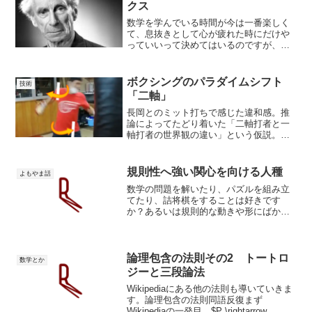
クス
数学を学んでいる時間が今は一番楽しく
て、息抜きとして心が疲れた時にだけや
っていいって決めてはいるのですが、一
度始めると5時間とかはあっという間で。
学生の頃に目覚めてくれればね。よかっ
たのに。ボクシングを考えるのが疎かに
ボクシングのパラダイムシフト
技術
なっています。頭の片隅...
「二軸」
長岡とのミット打ちで感じた違和感。推
論によってたどり着いた「二軸打者と一
軸打者の世界観の違い」という仮説。こ
の世界観の違いがボクシングシステムを
根本から覆すだろうという予感。長岡の
お陰でよりボクシングが鮮明になり、僕
規則性へ強い関心を向ける人種
よもやま話
のボクシングを見るフィル...
数学の問題を解いたり、パズルを組み立
てたり、詰将棋をすることは好きです
か？あるいは規則的な動きや形にばかり
目が行くとか。話の雰囲気よりも論理的
な接続関係に興味が向かうとか。だとす
れば、あなたはパターンシーカーかもし
れません。上の書籍では、人...
論理包含の法則その2 トートロ
数学とか
ジーと三段論法
Wikipediaにある他の法則も導いていきま
す。論理包含の法則同語反復まず
Wikipediaの一発目。$P \rightarrow