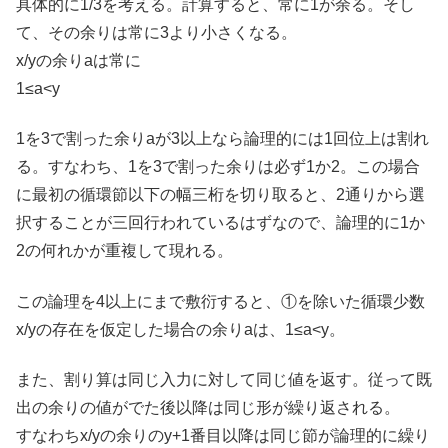
具体的に1/3を考える。計算すると、常に1が余る。そし
て、その余りは常に3より小さくなる。
x/yの余りaは常に
1≤a<y
1を3で割った余りaが3以上なら論理的には1回位上は割れ
る。すなわち、1を3で割った余りは必ず1か2。この場合
に最初の循環節以下の幅三桁を切り取ると、2通りから選
択することが三回行われているはずなので、論理的に1か
2の何れかが重複して現れる。
この論理を4以上にまで敷衍すると、①を除いた循環少数
x/yの存在を仮定した場合の余りaは、1≤a<y。
また、割り算は同じ入力に対して同じ値を返す。従って既
出の余りの値がでた後以降は同じ形が繰り返される。
すなわちx/yの余りのy+1番目以降は同じ節が論理的に繰り