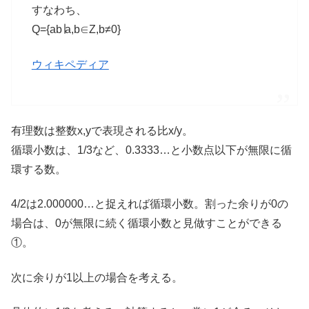
すなわち、
Q={ab∣a,b∈Z,b≠0}
ウィキペディア
有理数は整数x,yで表現される比x/y。
循環小数は、1/3など、0.3333…と小数点以下が無限に循
環する数。
4/2は2.000000…と捉えれば循環小数。割った余りが0の
場合は、0が無限に続く循環小数と見做すことができる
①。
次に余りが1以上の場合を考える。