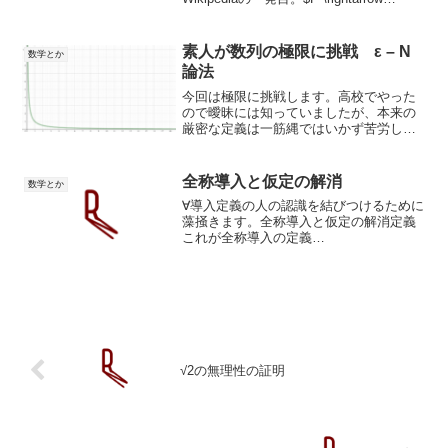
P$ （同語反復）Wikipedia【トートロジ
ー（恒等式）】（こうしんしき、トート
ロジー、英: taut...
素人が数列の極限に挑戦 ε – N
数学とか
論法
今回は極限に挑戦します。高校でやった
ので曖昧には知っていましたが、本来の
厳密な定義は一筋縄ではいかず苦労しま
した。イメージ自体は難しくないんです
が数学独特の表現が難しい。それでは学
んだことをアウトプットしていきます。
全称導入と仮定の解消
数学とか
ところで、何故『極限』を...
∀導入定義の人の認識を結びつけるために
藻掻きます。全称導入と仮定の解消定義
これが全称導入の定義
A(c)⊢∀x∈X:A(x)WIISA(c)の論理式を満た
すようなcは集合Xの任意の要素xに対し
ても成立する。cは全てのXの要素を表現
するものでな...
√2の無理性の証明