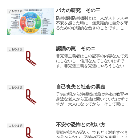
来が焦点であり、それは願望を暗黙的に
含意します。これを言う人は...
バカの研究 その三
よもやま話
防衛機制防衛機制とは、人がストレスや
不安を感じた時に、無意識的に自分を守
るための心理的な働きのことです。これ
は、受け入れがたい感情や欲求、状況か
ら自分を守るために、様々な方法で心の
安定を保とうとするメカニズムです。無
意識的な働き:防衛機制は...
認識の罠 そのニ
よもやま話
非完璧主義者はこの記事の内容なんて気
にしないし、信用なんてしないはずで
す。非完璧主義を完璧にやろうしないか
ら、つまりそれを認識しないから非完璧
主義者なんです。完璧主義者が脱完璧主
義を目指して上の記事を実践することは
完璧主義です。矛盾します。...
自己喪失と社会の暴走
よもやま話
子供の頃から沖縄戦の話は学校の教育や
身近な老人から直接は聞いていたはずで
すが、大人になってから、そして親にな
ってから当時の話を聞いて受ける衝撃は
段違い。当時の小学生から中学生だった
人達の証言と米軍の映像記録を元に構成
されています。子供達を見...
不安や恐怖との戦い方
よもやま話
実戦や試合が恐い。でもどう対処すべき
か分からない。恐怖や不安を克服しよう