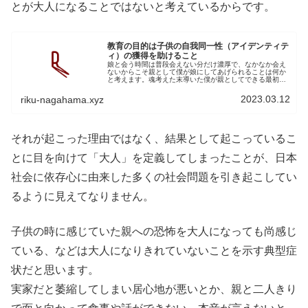
とが大人になることではないと考えているからです。
教育の目的は子供の自我同一性（アイデンティテ
ィ）の獲得を助けること
娘と会う時間は普段会えない分だけ濃厚で、なかなか会え
ないからこそ親として僕が娘にしてあげられることは何か
と考えます。魂考えた末導いた僕が親としてできる最初の
仕事は、遊びを通じて僕の価値観（生き方）を彼女へ伝え
ること。次にこの世界には宗教など...
2023.03.12
riku-nagahama.xyz
それが起こった理由ではなく、結果として起こっているこ
とに目を向けて「大人」を定義してしまったことが、日本
社会に依存心に由来した多くの社会問題を引き起こしてい
るように見えてなりません。
子供の時に感じていた親への恐怖を大人になっても尚感じ
ている、などは大人になりきれていないことを示す典型症
状だと思います。
実家だと萎縮してしまい居心地が悪いとか、親と二人きり