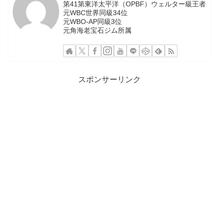
第41第東洋太平洋（OPBF）ウェルター級王者
元WBC世界同級34位
元WBO-AP同級3位
元角海老宝石ジム所属
スポンサーリンク