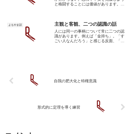
と格闘することには価値があります。恐
怖とは「恐怖」という対象を漠然とさせ
たまま悩むことは、空気と戦うようなも
のです。戦いになりません。まずは恐怖
を明確に定義します。例え...
主観と客観、二つの認識の話
よもやま話
人には同一の事柄について常に二つの認
識があります。例えば「金持ち」。「す
ごい人なんだろう」と感じる反面、「ど
うせ悪いことしてんだろう」という認識
もあります。眼の前に「菓子」を出され
たダイエット中の人。「美味しそう…」
と「いかん、太る」の二つ...
自我の肥大化と特権意識
形式的に定理を導く練習