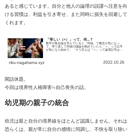
あると感じています。自分と他人の論理の誤謬へ注意を向
ける習慣は、利益を引き寄せ、また同時に損失を回避して
くれます。
「等しい（=）」って、何...？
数学の集合論を学んでいると「同値」て概念が気になっ
て、寄り道して同値の議論を眺めていたら「＝」って記号
が気になり始めて、「そう言えば『＝』って論理記号は当
たり前のように使っているが、それはどう定義されている
のだろう」とWikipediaを調...
2022.10.26
riku-nagahama.xyz
閑話休題。
今回は境界性人格障害≒自己喪失の話。
幼児期の親子の統合
幼児は親と自分の境界線をほとんど認識しません。それは
恐らくは、親が常に自分の感情に同調し、不快を取り除い