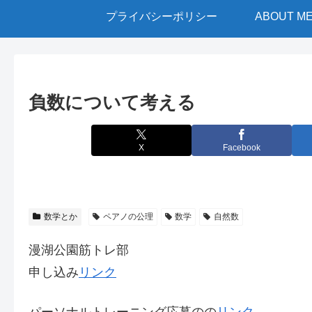
プライバシーポリシー
ABOUT M
負数について考える
X
Facebook
数学とか
ペアノの公理
数学
自然数
漫湖公園筋トレ部
申し込み
リンク
パーソナルトレーニング応募のの
リンク