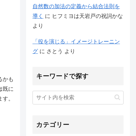
自然数の加法の定義から結合法則を
導く
に
ヒフミヨは天岩戸の祝詞かな
より
「役を演じる」イメージトレーニン
グ
に
さとう
より
キーワードで探す
るかも
は既に
ます。
カテゴリー