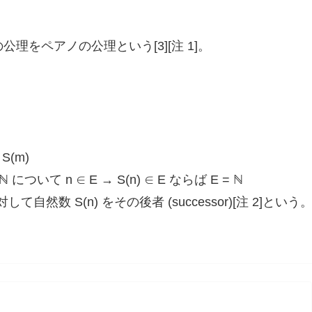
の公理をペアノの公理という[3][注 1]。
S(m)
について n ∈ E → S(n) ∈ E ならば E = ℕ
然数 S(n) をその後者 (successor)[注 2]という