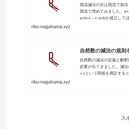
我流減法の次は我流で加法
我流で埋めてみました。a+
a+b=c→c-a=bが成立し
riku-nagahama.xyz
自然数の減法の規則
自然数の減法の定義と解釈
必要が出てきました。減法の定義
= cという関係を満足するとき
riku-nagahama.xyz
ス