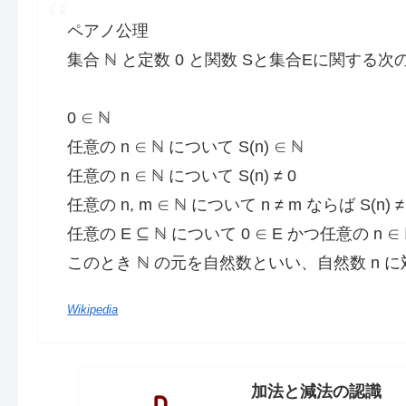
ペアノ公理
集合 ℕ と定数 0 と関数 Sと集合Eに関する次
0 ∈ ℕ
任意の n ∈ ℕ について S(n) ∈ ℕ
任意の n ∈ ℕ について S(n) ≠ 0
任意の n, m ∈ ℕ について n ≠ m ならば S(n) ≠ 
任意の E ⊆ ℕ について 0 ∈ E かつ任意の n ∈ ℕ 
このとき ℕ の元を自然数といい、自然数 n に対して自
Wikipedia
加法と減法の認識