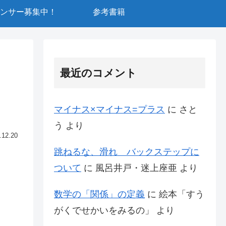
ンサー募集中！
参考書籍
最近のコメント
マイナス×マイナス=プラス
に
さと
う
より
.12.20
跳ねるな、滑れ バックステップに
ついて
に
風呂井戸・迷上座亜
より
数学の「関係」の定義
に
絵本「すう
がくでせかいをみるの」
より