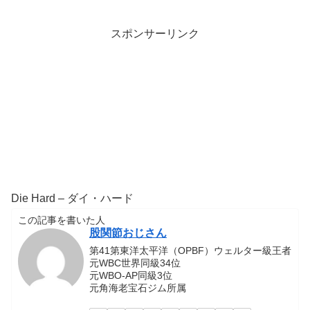
スポンサーリンク
Die Hard – ダイ・ハード
この記事を書いた人
股関節おじさん
第41第東洋太平洋（OPBF）ウェルター級王者
元WBC世界同級34位
元WBO-AP同級3位
元角海老宝石ジム所属