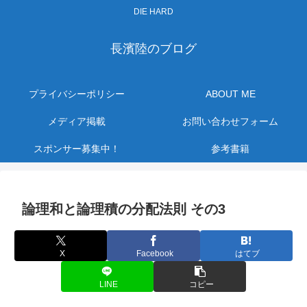
DIE HARD
長濱陸のブログ
プライバシーポリシー
ABOUT ME
メディア掲載
お問い合わせフォーム
スポンサー募集中！
参考書籍
論理和と論理積の分配法則 その3
X
Facebook
はてブ
LINE
コピー