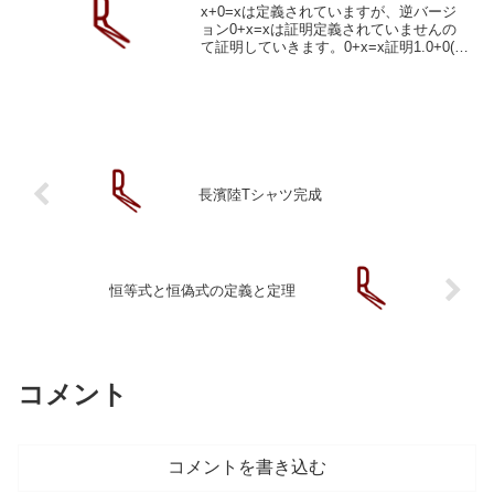
x+0=xは定義されていますが、逆バージ
ョン0+x=xは証明定義されていませんの
て証明していきます。0+x=x証明1.0+0(仮
定)1.0(加法定義)3.0+0⇔0…14.0+1(仮
定)5.S(0+0)(加法定義)6.S(0)(1より)7....
長濱陸Tシャツ完成
恒等式と恒偽式の定義と定理
コメント
コメントを書き込む