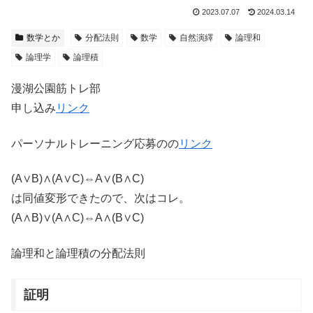
2023.07.07
2024.03.14
数学とか
分配法則
数学
自然演繹
論理和
論理学
論理積
漫湖公園筋トレ部
申し込み
リンク
パーソナルトレーニング応募のの
リンク
(A∨B)∧(A∨C)⇔A∨(B∧C)
は同値変形できたので、次はコレ。
(A∧B)∨(A∧C)⇔A∧(B∨C)
論理和と論理積の分配法則
証明