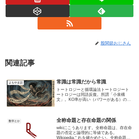
股関節おじさん
関連記事
常識は常識だから常識
よもやま話
トートロジーと循環論法トートロジート
ートロジーは同語反復。所謂「小泉構
文」。KO率が高い（パワーがある）のは
パワーがあるから。ディフェンスが良い
のは目（ディフェンス）が良いから。天
才（強い）だから強いみたいな。ボクシ
ングジムでも頻繁に聞く言...
全称命題と存在命題の関係
数学とか
wikiにこうあります。全称命題は、存在命
題の否定と論理的に等値である。
Wikipediaこれを確かめたい。全称命題否