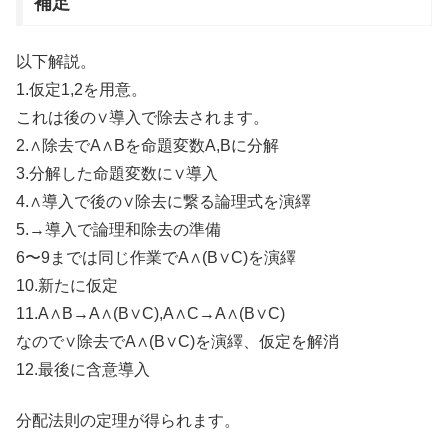
補足
以下解説。
1.仮定1,2を用意。
これは後の∨導入で除去されます。
2.∧除去でA∧Bを命題変数A,Bに分解
3.分解した命題変数に∨導入
4.∧導入で後の∨除去に繋る論理式を演繹
5.→導入で論理和除去の準備
6〜9までは同じ作業でA∧(B∨C)を演繹
10.新たに仮定
11.A∧B→A∧(B∨C),A∧C→A∧(B∨C)
なので∨除去でA∧(B∨C)を演繹、仮定を解消
12.最後に含意導入
分配法則の定理が得られます。