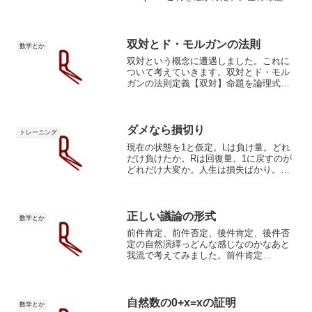
定と存在命題証明wikiの文章だけだと意味
が捉えにくいので、僕なりの解釈で翻訳
してみると恐らくは「命題Pを満たす要素
だけか...
双対とド・モルガンの法則
数学とか
双対という概念に遭遇しました。これに
ついて考えていきます。双対とド・モル
ガンの法則定義【双対】命題を論理式と
して表したとき、論理和 ∨ と論理積 ∧
とをすべて入れ替え、全称記号 ∀ と存在
記号 ∃ とをすべて入れ替えたものをもと
の論理式の...
ダメなら損切り
トレーニング
現在の状態を1と仮定。Lは負け量。どれ
だけ負けたか。Rは回復量。1に戻すのが
どれだけ大変か。人生は損失ばかり。僕
の人生はそう。時々楽しいときがあるけ
ど、基本的には苦しい。毎日悔やんでば
かりです。これを勝手に一般化し損失機
会>利益機会と仮定し...
正しい議論の形式
数学とか
前件肯定、前件否定、後件肯定、後件否
定の自然演繹っどんな感じなのかなあと
我流で考えてみました。前件肯定
((A→B)∧A)→B(前提)¬((¬A∨B)∧A)∨B(→
言い換え)¬(¬A∨B)∨¬A∨B(ド・モルガン
の法則)¬(¬A∨B)∨(¬A...
自然数の0+x=xの証明
数学とか