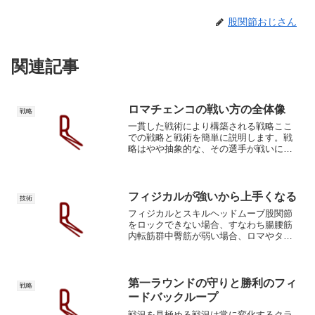
股関節おじさん
関連記事
ロマチェンコの戦い方の全体像
戦略
一貫した戦術により構築される戦略ここ
での戦略と戦術を簡単に説明します。戦
略はやや抽象的な、その選手が戦いに勝
つための計画です。例えば「パワーを生
かす」「スピードを使う」「スタミナを
使う」「ディフェンスとスピードで判定
勝ち」みたいなもの。戦術...
フィジカルが強いから上手くなる
技術
フィジカルとスキルヘッドムーブ股関節
をロックできない場合、すなわち腸腰筋
内転筋群中臀筋が弱い場合、ロマやタイ
ソンのような、胸椎側屈でグリグリと頭
を振るディフェンスは物理的にできませ
ん。小学生にベンチプレス100kgが挙げら
れないように。利点...
第一ラウンドの守りと勝利のフィ
戦略
ードバックループ
戦況を見極める戦況は常に変化するクラ