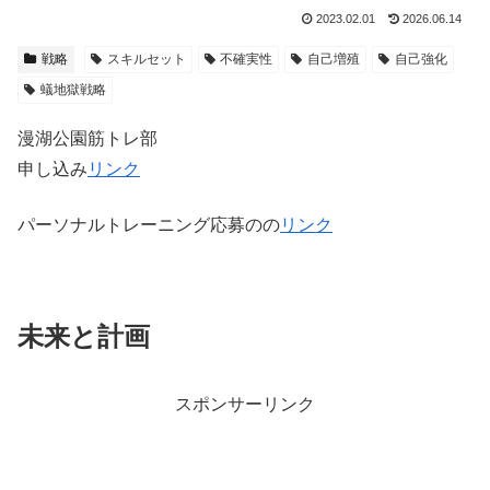
2023.02.01
2026.06.14
戦略
スキルセット
不確実性
自己増殖
自己強化
蟻地獄戦略
漫湖公園筋トレ部
申し込み
リンク
パーソナルトレーニング応募のの
リンク
未来と計画
スポンサーリンク