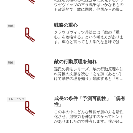
ウゼヴィッツの言う戦争はいかなるもの
も政治的で、故に国民、他国からの影響
を受けながら情勢が振動します。常に変
化する情勢を上手く利用した者が目的を
遂行し勝利できるとクラウゼヴィッツは
戦略の重心
戦略
言うわけです。ボクシング...
クラウゼヴィッツ兵法には『敵の「重
心』を攻略する」という考え方がありま
す。重心と言っても力学的な意味ではな
く、クラウゼヴィッツ流の定義となって
います。敵を無力化する為の対応力クラ
ウゼヴィッツの重心厳密な定義はなくな
んとなくの説明でしたが、敵...
敵の行動原理を知れ
戦略
孫氏の兵法シリーズ。敵の行動原理を知
れ背後の文脈を読む「之を蹟（あとづ）
けて動静の理を知り」翻訳すると「相手
を追跡して行動原理を知れ」となりま
す。孫氏の兵法では戦いの前に敵の軍隊
の追跡、調査によって敵の弱点が見つけ
よと説きます。ボクシングな...
成長の条件「予測可能性」「偶有
トレーニング
性」
この本の中にどんな練習が脳の力を活性
化させ、競技力を伸ばすのかってヒント
がありましたので共有します。僕が経験
上効果があると認識していた方法の説明
にもなっていて安心しました。不確実性