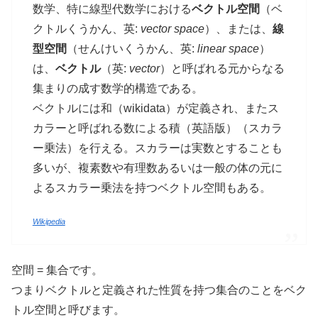
数学、特に線型代数学における
ベクトル空間
（ベ
クトルくうかん、英:
vector space
）、または、
線
型空間
（せんけいくうかん、英:
linear space
）
は、
ベクトル
（英:
vector
）と呼ばれる元からなる
集まりの成す数学的構造である。
ベクトルには和（wikidata）が定義され、またス
カラーと呼ばれる数による積（英語版）（スカラ
ー乗法）を行える。スカラーは実数とすることも
多いが、複素数や有理数あるいは一般の体の元に
よるスカラー乗法を持つベクトル空間もある。
Wikipedia
空間 = 集合です。
つまりベクトルと定義された性質を持つ集合のことをベク
トル空間と呼びます。