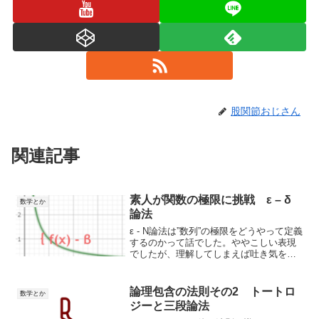
股関節おじさん
関連記事
素人が関数の極限に挑戦 ε – δ
数学とか
論法
ε - N論法は”数列”の極限をどうやって定義
するのかって話でした。ややこしい表現
でしたが、理解してしまえば吐き気をも
よおすようなことはなくなりました。今
度は関数の極限についてやろうと思いま
す。で、どんな風になっているだろうか
論理包含の法則その2 トートロ
数学とか
と関数の極限に...
ジーと三段論法