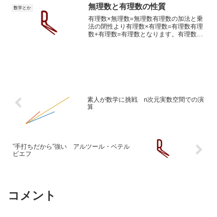
無理数と有理数の性質
数学とか
有理数×無理数=無理数有理数の加法と乗
法の閉性より有理数×有理数=有理数有理
数+有理数=有理数となります。有理数×
無理数=有理数だと仮定します。無理数=
有理数/有理数(乗法逆元)以上は有理数の
演算が閉じている要請を満たしていませ
ん。矛盾しま...
素人が数学に挑戦 n次元実数空間での演
算
”手打ちだから”強い アルツール・ベテル
ビエフ
コメント