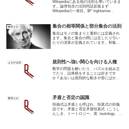
Wikipediaにある他の法則も導いていきま
す。論理包含の法則同語反復まず
Wikipediaの一発目。$P \rightarrow
P$ （同語反復）Wikipedia【トートロジ
ー（恒等式）】（こうしんしき、トート
ロジー、英: taut...
集合の相等関係と部分集合の法則
数学とか
集合はモノの集まりと素朴には定義され
ます。集合と集合の間には足したり引い
たりの演算が定義されています。和集合
に差集合、共通部分に補集合といったも
のです。これは前回やりました。今回は
集合の演算を定義することで必然的に導
き出される集合の定理（性...
規則性へ強い関心を向ける人種
よもやま話
数学の問題を解いたり、パズルを組み立
てたり、詰将棋をすることは好きです
か？あるいは規則的な動きや形にばかり
目が行くとか。話の雰囲気よりも論理的
な接続関係に興味が向かうとか。だとす
れば、あなたはパターンシーカーかもし
れません。上の書籍では、人...
矛盾と否定の認識
数学とか
恒偽式は矛盾とも呼ばれ、恒真式の対義
語です。矛盾と否定矛盾恒真式（こうし
んしき、トートロジー、英: tautology、ギ
リシャ語のταυτο「同じ」に由来）とは論
理学の用語で、「aならば aである (a →
a) 」「aである、または、a...