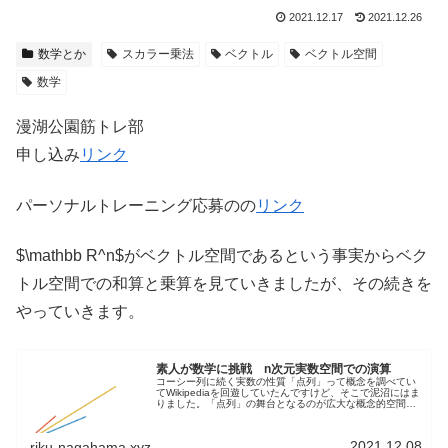
2021.12.17
2021.12.26
数学とか
スカラー乗法
ベクトル
ベクトル空間
数学
漫湖公園筋トレ部
申し込み
リンク
パーソナルトレーニング応募のの
リンク
$\mathbb R^n$がベクトル空間であるという事実からベク
トル空間での和算と乗算を見ていきましたが、その続きを
やっていきます。
素人が数学に挑戦 n次元実数空間での演算
コーシー列に続く実数の性質「点列」って概念を調べてい
てWikipediaを回遊していたんですけど、そこで泥沼にはま
りました。「点列」の舞台となるのが広大な概念的空間を
扱う実数空間って呼ばれるやつなんですが、それは実数の
性質を多次元に拡張して...
2021.12.08
riku-nagahama.xyz