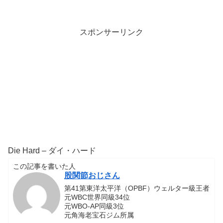
スポンサーリンク
Die Hard – ダイ・ハード
この記事を書いた人
股関節おじさん
第41第東洋太平洋（OPBF）ウェルター級王者
元WBC世界同級34位
元WBO-AP同級3位
元角海老宝石ジム所属