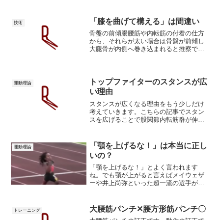
「膝を曲げて構える」は間違い
技術
骨盤の前傾腸腰筋や内転筋の付着の仕方
から、それらが太い場合は骨盤が前傾し
大腿骨が内側へ巻き込まれると推察でき
ます。構造的に、起点となるのは腸腰筋
です。腸腰筋が強い⇒内転筋が強い主に
はこの連鎖反応が起こっていると考えら
れます。骨盤が前傾すると...
トップファイターのスタンスが広
運動理論
い理由
スタンスが広くなる理由をもう少しだけ
考えていきます。こちらの記事でスタン
スを広げることで股関節内転筋群が伸張
され、股関節が活性化されてパンチが強
くなるとお話しました。今回も股関節筋
群の活性化という面からスタンスを広げ
「顎を上げるな！」は本当に正し
運動理論
る意味を考察していきます...
いの？
「顎を上げるな！」とよく言われます
ね。でも顎が上がると言えばメイウェザ
ーや井上尚弥といった超一流の選手が思
い浮かびます。顎が上がるのは常に悪い
ことなのか。顎を引く史上最高とも評さ
れる男は顎が上がります。メイウェザー
大腰筋パンチ✕腰方形筋パンチ〇
トレーニング
ほどではありませんが、アル...