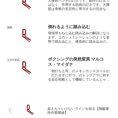
大腰筋パンチの訂正です。動作の訂正で
はなく、作用する筋肉の訂正です。大腰
筋は脊椎の安定性に寄与するの完全な誤
りではありませんが。胸椎の側屈を主動
するのは腰方形筋です。以後も名称は大
腰筋パンチです。
倒れるように踏み込む
技術
母指球をねじ込む踏み込みの解説になり
ます。上のシュミレーションのような姿
勢で踏み込むと、構造的に踏み込みの推
進力が増してパンチ力が高まります。上
に乗せた踏み込みを抽象したのが下の図
です。重力と床反力が合成されて赤●を右
側へ推進します。母指球...
ボクシングの突然変異 マルコ
よもやま話
ス・マイダナ
「相打ち上等」のメキシカンスタイルが
「打たせずに打つ」のトップアマに対す
る反応戦略として機能しているんじゃな
いのって仮説を立てました。今回は
Youtubeのコメントにあったマイダナにつ
いて。マイダナは超ニッチ戦略だって話
をしていきます。ニッ...
超えちゃいけないラインを知る【無酸素
性作業閾値】