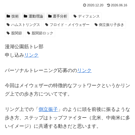
2020.12.20
2026.06.16
技術
運動理論
選手分析
ディフェンス
ハムストリングス
フロイド・メイウェザー
倒立振り子歩き
股関節
股関節ロック
漫湖公園筋トレ部
申し込み
リンク
パーソナルトレーニング応募のの
リンク
今回はメイウェザーの特徴的なフットワークというかリン
グ上での歩き方についてです。
リング上での「
倒立振子
」のように頭を前後に振るような
歩き方、ステップはトップファイター（北米、中南米に多
いイメージ）に共通する動きだと思います。