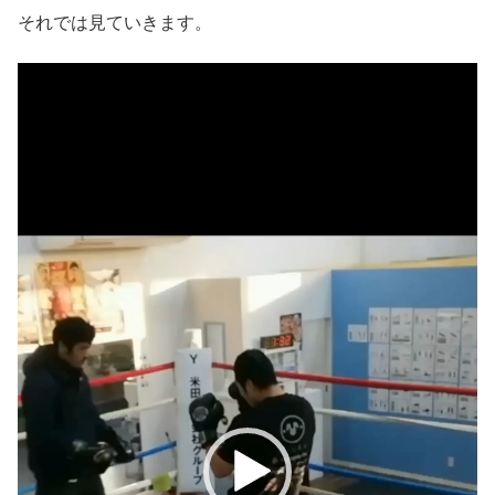
それでは見ていきます。
動
画
プ
レ
ー
ヤ
ー