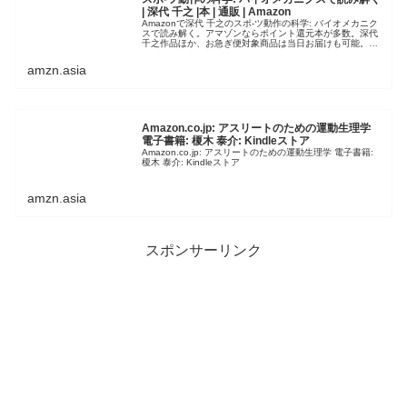
| 深代 千之 |本 | 通販 | Amazon
Amazonで深代 千之のスポ-ツ動作の科学: バイオメカニク
スで読み解く。アマゾンならポイント還元本が多数。深代
千之作品ほか、お急ぎ便対象商品は当日お届けも可能。ま
たスポ-ツ動作の科学: バイオメカニクスで読み解くもアマ
ゾン配送商品なら…
amzn.asia
Amazon.co.jp: アスリートのための運動生理学
電子書籍: 榎木 泰介: Kindleストア
Amazon.co.jp: アスリートのための運動生理学 電子書籍:
榎木 泰介: Kindleストア
amzn.asia
スポンサーリンク