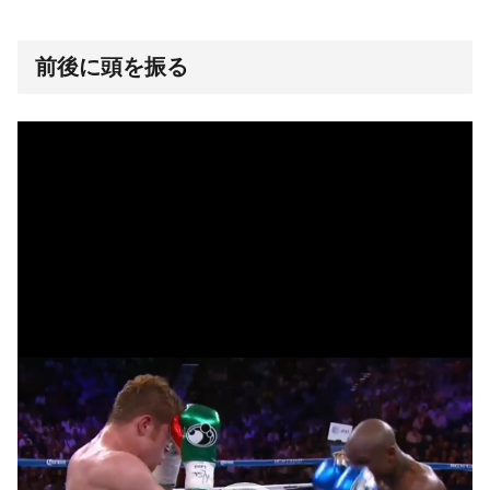
前後に頭を振る
動
画
プ
レ
ー
ヤ
ー