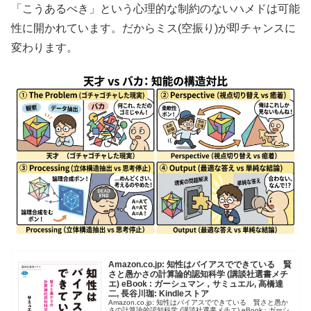
「こうあるべき」という心理的な制約のないハメドは可能
性に開かれています。だからミス(空振り)が即チャンスに
変わります。
Amazon.co.jp: 知性はバイアスでできている 賢
さと愚かさの計算論的認知科学 (講談社選書メチ
エ) eBook : ガーシュマン，サミュエル, 高橋達
二, 長谷川珈: Kindleストア
Amazon.co.jp: 知性はバイアスでできている 賢さと愚か
さの計算論的認知科学 (講談社選書メチエ) eBook : ガーシ