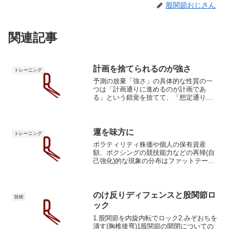
股関節おじさん
関連記事
計画を捨てられるのが強さ
トレーニング
予測の放棄「強さ」の具体的な性質の一
つは「計画通りに進めるのが計画であ
る」という錯覚を捨てて、「想定通りに
いかない時の為の用意が計画である」を
理解することです。計画やそれに基づく
練習に期待してはいけません。レベルが
上がる程、想定外は起こりま...
運を味方に
トレーニング
ボラティリティ株価や個人の保有資産
額、ボクシングの競技能力などの再帰(自
己強化)的な現象の分布はファットテール
になります。ファットテール「ファット
テール（Fat Tail）」は、主に金融分野で
「太い尾（裾）を持つ確率分布」を指
し、正規分布で...
のけ反りディフェンスと股関節ロ
技術
ック
1.股関節を内旋内転でロック2.みぞおちを
潰す(胸椎後弯)1股関節の開閉についての