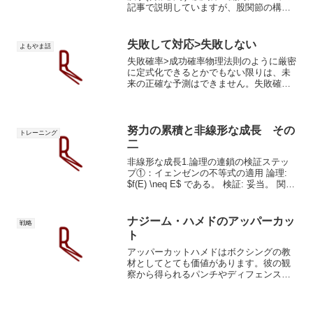
記事で説明していますが、股関節の構造
から、例えば骨盤が後傾すると、それに
押された股関節は外転外転屈曲を起こす
と推察できます。言葉としては三軸に定
失敗して対応>失敗しない
よもやま話
義されているだ...
失敗確率>成功確率物理法則のように厳密
に定式化できるとかでもない限りは、未
来の正確な予測はできません。失敗確率>
成功確率ボクシングは必勝法が定式化さ
れていません。ボクシングはジャンケン
のようなゲームです。つまり、必勝法を
定式化できません。だ...
努力の累積と非線形な成長 その
トレーニング
二
非線形な成長1.論理の連鎖の検証ステッ
プ①：イェンゼンの不等式の適用 論理:
$f(E) \neq E$ である。 検証: 妥当。 関数
が非線形（凸または凹）である限り、平
均の関数値と関数値の平均は数学的に必
ず乖離します。ステップ②：認知負...
ナジーム・ハメドのアッパーカッ
戦略
ト
アッパーカットハメドはボクシングの教
材としてとても価値があります。彼の観
察から得られるパンチやディフェンス、
戦略性への理解は、きっとあなたのボク
シングを強化してくれます。安全安定と
言う名の檻規格化された安全な檻の中に