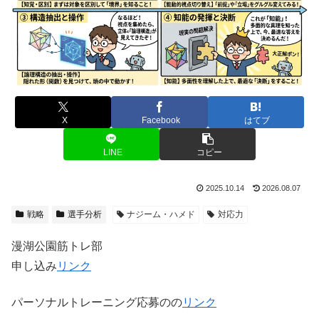
X
Facebook
はてブ
LINE
コピー
2025.10.14
2026.08.07
戦略
選手分析
ナジーム・ハメド
対応力
漫湖公園筋トレ部
申し込み
リンク
パーソナルトレーニング応募のの
リンク