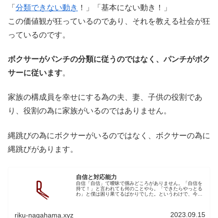
「
分類できない動き
！」「基本にない動き！」
この価値観が狂っているのであり、それを教える社会が狂
っているのです。
ボクサーがパンチの分類に従うのではなく、パンチがボク
サーに従います
。
家族の構成員を幸せにする為の夫、妻、子供の役割であ
り、役割の為に家族がいるのではありません。
縄跳びの為にボクサーがいるのではなく、ボクサーの為に
縄跳びがあります。
自信と対応能力
自信「自信」て曖昧で掴みどころがありません。「自信を
持て！」と言われても何のことやら。「できたらやっとる
わ」と僕は困り果てるばかりでした。というわけで、今回
は「対応力」で人の「自信がある」という認識を説明して
みます。結論を言うと「自信がある...
2023.09.15
riku-nagahama.xyz