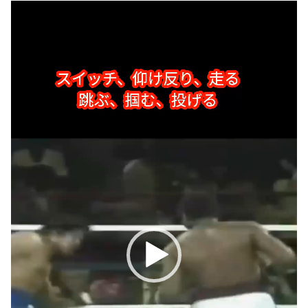
動
画
プ
レ
ー
ヤ
ー