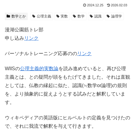
2024.12.25
2026.02.03
数学とか
公理主義
実数
数学
認識
論理学
漫湖公園筋トレ部
申し込み
リンク
パーソナルトレーニング応募のの
リンク
WIISの
公理主義的実数論
を読み進めていると、再び公理
主義とは、との疑問が頭をもたげてきました。それは直観
としては、仏教の縁起に似た、認識(≒数学or論理)の規則
を、より抽象的に捉えようとする試みだと解釈していま
す。
ウィキペディアの英語版にヒルベルトの定義を見つけたの
で、それに我流で解釈を与えて行きます。