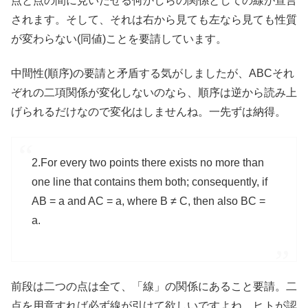
点と点の間に見いだせる何かしらの関係としての線が宣言
されます。そして、それは右から見ても左なら見ても性質
が変わらない(同値)ことを要請しています。
中間性(順序)の要請と矛盾する気がしましたが、ABCそれ
ぞれの二項関係が変化しないのなら、順序は逆から読み上
げられるだけなので変化はしませんね。一先ずは納得。
2.For every two points there exists no more than
one line that contains them both; consequently, if
AB = a and AC = a, where B ≠ C, then also BC =
a.
前段は二つの点は全て、「線」の関係にあること要請。二
点を用意すれば必ず線が引けて欲しいですよね。ヒトが認