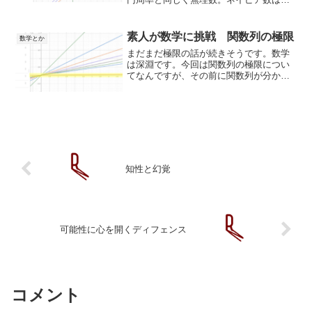
コブ・ベルヌーイが複利計算をしている
最中に発見しました。銀行に金を預ける
と預けた額に数％付加...
素人が数学に挑戦 関数列の極限
数学とか
まだまだ極限の話が続きそうです。数学
は深淵です。今回は関数列の極限につい
てなんですが、その前に関数列が分から
ないのでそこから始めます。関数列の極
限関数列関数列ある規則に従って順次に
並べられた数または関数の列を，それぞ
れ数列または関数列といい...
知性と幻覚
可能性に心を開くディフェンス
コメント