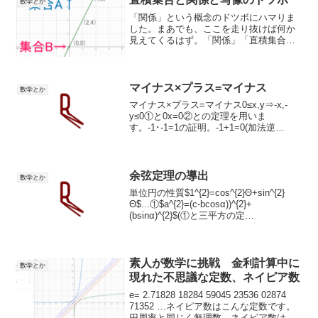
数学とか
「関係」という概念のドツボにハマりま
した。まあでも、ここを走り抜けば何か
見えてくるはず。「関係」「直積集合」
「写像」のそれぞれの概念を定義する議
論は理解していると僕は思っています。
なので、それぞれを眺めているだけなら
何かを感じることはないの...
マイナス×プラス=マイナス
数学とか
マイナス×プラス=マイナス0≤x,y⇒-x,-
y≤0①と0x=0②との定理を用いま
す。-1･-1=1の証明。-1+1=0(加法逆
元)-1+-(-1)=0(加法逆元)-(-1)=1(加法一意
性)①-1･a=-a(仮定)-a･-b(仮定2)-1...
余弦定理の導出
数学とか
単位円の性質$1^{2}=cos^{2}Θ+sin^{2}
Θ$...①$a^{2}=(c-bcosα))^{2}+
(bsinα)^{2}$(①と三平方の定
理)$a^{2}=c^{2}+2bccosα+b^{2}cos^{2}
α+b^{2}s...
素人が数学に挑戦 金利計算中に
数学とか
現れた不思議な定数、ネイピア数
e= 2.71828 18284 59045 23536 02874
71352 …ネイピア数はこんな定数です。
円周率と同じく無理数。ネイピア数はヤ