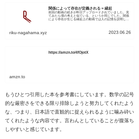
関係によって存在が定義される = 縁起
前回の動画の続きが昨日アップロードされていました。見
てみたら僕の考えと似ている、というか同じでした。関係
により存在が生じる縁起上の動画では人の記憶を説明して
います。記憶は細胞単体に記憶されているのではなく、細
胞と細胞の関係によって定義されて...
2023.06.26
riku-nagahama.xyz
https://amzn.to/4fOjotX
amzn.to
もうひとつ引用した本を参考書にしています。数学の記号
的な厳密さをできる限り排除しようと努力してくれたよう
な、つまり、日本語で直観的に捉えられるように噛み砕い
てくれたような内容です。言わんとしていることが腹落ち
しやすいと感じています。