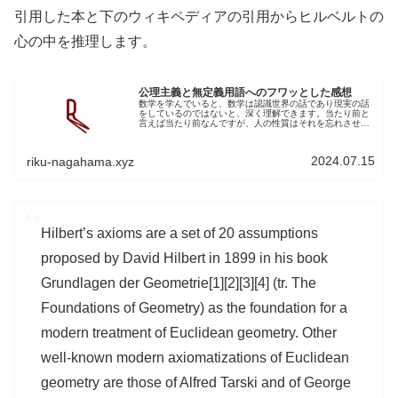
引用した本と下のウィキペディアの引用からヒルベルトの
心の中を推理します。
公理主義と無定義用語へのフワッとした感想
数学を学んでいると、数学は認識世界の話であり現実の話
をしているのではないと、深く理解できます。当たり前と
言えば当たり前なんですが、人の性質はそれを忘れさせま
す。僕の興味の範囲が徐々に絞られていくのを感じ、また
それは証明の手続きや概念の創造と...
2024.07.15
riku-nagahama.xyz
Hilbert’s axioms are a set of 20 assumptions
proposed by David Hilbert in 1899 in his book
Grundlagen der Geometrie[1][2][3][4] (tr. The
Foundations of Geometry) as the foundation for a
modern treatment of Euclidean geometry. Other
well-known modern axiomatizations of Euclidean
geometry are those of Alfred Tarski and of George