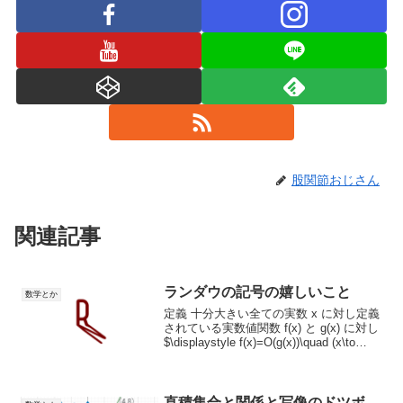
股関節おじさん
関連記事
ランダウの記号の嬉しいこと
数学とか
定義 十分大きい全ての実数 x に対し定義
されている実数値関数 f(x) と g(x) に対し
$\displaystyle f(x)=O(g(x))\quad (x\to
\infty )$ を $\displaystyle {}^{\e...
直積集合と関係と写像のドツボ