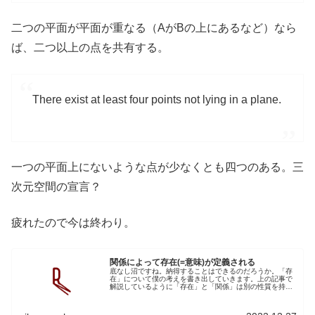
二つの平面が平面が重なる（AがBの上にあるなど）なら
ば、二つ以上の点を共有する。
There exist at least four points not lying in a plane.
一つの平面上にないような点が少なくとも四つのある。三
次元空間の宣言？
疲れたので今は終わり。
関係によって存在(=意味)が定義される
底なし沼ですね。納得することはできるのだろうか。「存
在」について僕の考えを書き出していきます。上の記事で
解説しているように「存在」と「関係」は別の性質を持つ
概念ではないのか？って発想へ行き着きました。となると
「存在」って、つまり概念を創るっ...