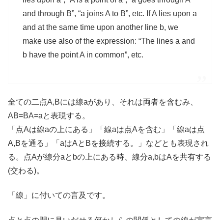
and through B”, “a joins A to B”, etc. If A lies upon a
and at the same time upon another line b, we
make use also of the expression: “The lines a and
b have the point A in common”, etc.
全ての二点A,Bには線aがあり、それは両者を含むみ、
AB=BA=aと表現する。
「点Aは線aの上にある」「線aは点Aを含む」「線aは点
A,Bを通る」「aはAとBを接続する。」などとも表現され
る。点Aが線分aとbの上にある時、線分a,bはAを共有する
(交わる)。
「線」に付いての言及です。