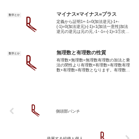
て前へ進めていきます。とりあえず群の
定義から。群定義群（グループ）は集合
です。群という集合の定義...
マイナス×マイナス=プラス
数学とか
定義から証明1+-1=0(加法逆元)-1+-
(-1)=0(加法逆元)-(-1)=1(加法一意性)加法
逆元の逆元は元の元,-1･-1=-(-1)=1①次は
任意の実数におけるマイナス×マイナス。
∀a,b∈ℝ(-a･-b)(仮定)-1･-1･a･...
無理数と有理数の性質
数学とか
有理数×無理数=無理数有理数の加法と乗
法の閉性より有理数×有理数=有理数有理
数+有理数=有理数となります。有理数×
無理数=有理数だと仮定します。無理数=
有理数/有理数(乗法逆元)以上は有理数の
演算が閉じている要請を満たしていませ
ん。矛盾しま...
側頭部パンチ
発展する組織と個人