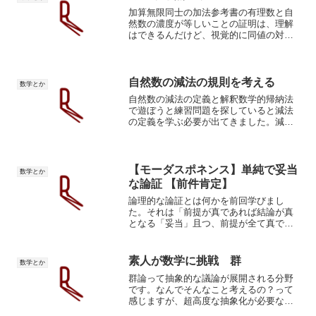
加算無限同士の加法参考書の有理数と自
然数の濃度が等しいことの証明は、理解
はできるんだけど、視覚的に同値の対応
関係が示されているだけなのが気持ちが
悪いので我流で証明します。可算集合と
は N と濃度が等しい集合のことである。
すなわち、集合 S ...
自然数の減法の規則を考える
数学とか
自然数の減法の定義と解釈数学的帰納法
で遊ぼうと練習問題を探していると減法
の定義を学ぶ必要が出てきました。減法
の定義二つの数 a, b の加法と呼ばれる演
算 + に対して、数 c がa + b = cという関
係を満足するとき、演算子 − を導...
【モーダスポネンス】単純で妥当
数学とか
な論証 【前件肯定】
論理的な論証とは何かを前回学びまし
た。それは「前提が真であれば結論が真
となる「妥当」且つ、前提が全て真であ
る「健全」な論証のことでした。妥当性
は論証が形式的に正しいかどうか、健全
性は具体的に前提の命題が真であるかど
素人が数学に挑戦 群
数学とか
うかが焦点です。前件肯定概...
群論って抽象的な議論が展開される分野
です。なんでそんなこと考えるの？って
感じますが、超高度な抽象化が必要な状
況があったのだろうと無理やり納得させ