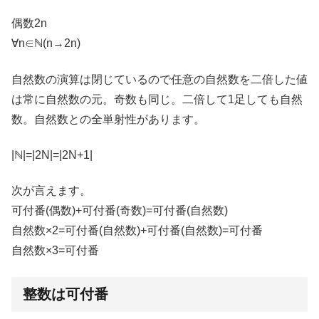
偶数2n
∀n∈ℕ(n→2n)
自然数の演算は閉じているので任意の自然数を二倍した値
は常に自然数の元。奇数も同じ。二倍して1足しても自然
数。自然数との全単射性があります。
|ℕ|=|2N|=|2N+1|
次が言えます。
可付番(偶数)+可付番(奇数)=可付番(自然数)
自然数×2=可付番(自然数)+可付番(自然数)=可付番
自然数×3=可付番
整数は可付番