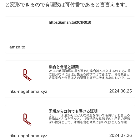
と変形できるので有理数は可付番であると言言えます。
https://amzn.to/3CtR0z0
amzn.to
集合と含意と認識
WIISの述語論理の章が終わり集合論へ突入するのでその前
に自分なりに論理と集合を結びつけてみます。部分集合と
含意集合と含意は人の認識を厳密に考える為のもので、同
じものであるというのが長濱説です。含意と部分集合でそ
れを説明してみます。A⊆BA...
2024.06.25
riku-nagahama.xyz
矛盾からは何でも導ける証明
ふと、「矛盾からはどんな命題を導いても良い」と言える
推論はどんなだろなと。（数学的な意味での）矛盾の興味
深い性質として、矛盾を含む体系においてはどんな命題を
導くこともできる、というものがあるWikipediaそのような
規則があると勝手に思い...
2024.07.26
riku-nagahama.xyz