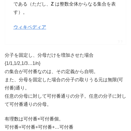
である（ただし、
Z
は整数全体からなる集合を表
す）。
ウィキペディア
分子を固定し、分母だけを増加させた場合
{1/1,1/2,1/3…1/n}
の集合が可付番なのは、その定義から自明。
また、分母を固定した場合の分子の取りうる元は無限(可
付番)通り。
任意の分母に対して可付番通りの分子。任意の分子に対し
て可付番通りの分母。
有理数は可付番×可付番個。
可付番+可付番+可付番+…可付番