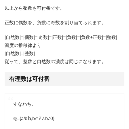
以上から整数も可付番です。
正数に偶数を、負数に奇数を割り当てられます。
|自然数|=|偶数|=|奇数|=|正数|=|負数|=|負数+正数|=|整数|
濃度の推移律より
|自然数|=|整数|
従って、整数と自然数の濃度は同じになります。
有理数は可付番
すなわち、
ℚ={a/b∣a,b∈ℤ∧b≠0}