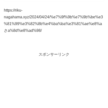
https://riku-
nagahama.xyz/2024/04/24/%e7%9f%9b%e7%9b%be%e3
%81%99%e3%82%8b%e4%ba%ba%e3%81%ae%e8%a
さa%8d%e8%ad%98/
スポンサーリンク