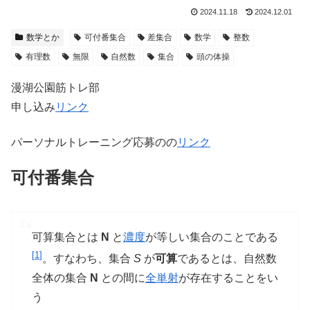
2024.11.18
2024.12.01
数学とか
可付番集合
差集合
数学
整数
有理数
無限
自然数
集合
頭の体操
漫湖公園筋トレ部
申し込み
リンク
パーソナルトレーニング応募のの
リンク
可付番集合
可算集合とは
N
と
濃度
が等しい集合のことである
[
1
]
。すなわち、集合
S
が
可算
であるとは、自然数
全体の集合
N
との間に
全単射
が存在することをい
う