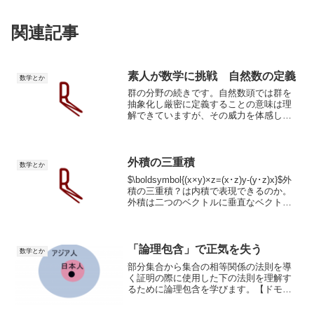
関連記事
素人が数学に挑戦 自然数の定義
数学とか
群の分野の続きです。自然数頭では群を
抽象化し厳密に定義することの意味は理
解できていますが、その威力を体感して
いないので、なんだか群の輪郭がぼやけ
ています。というわけで簡単に群にはど
んなものがあるのか見ていきます。定義
群の定義を簡単におさらい...
外積の三重積
数学とか
$\boldsymbol{(x×y)×z=(x･z)y-(y･z)x}$外
積の三重積？は内積で表現できるのか。
外積は二つのベクトルに垂直なベクトル
を生成することです。x,yに垂直なベクト
ルは(x×y)、((x×y),z)に垂直なベクトルは
(...
「論理包含」で正気を失う
数学とか
部分集合から集合の相等関係の法則を導
く証明の際に使用した下の法則を理解す
るために論理包含を学びます。【ドモル
ガンの法則】$\displaystyle (P\rightarrow
Q)\land (Q\rightarrow P)\righta...