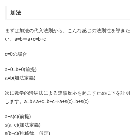
加法
まずは加法の代入法則から。こんな感じの法則性を導きた
い。a=b⇒a+c=b+c
c=0の場合
a+0=b+0(前提)
a=b(加法定義)
次に数学的帰納法による連鎖反応を起こすために下を証明
します。a=b∧a+c=b+c⇒a+s(c)=b+s(c)
a+s(c)(前提)
s(a+c)(加法定義)
s(b+c)(推移律、仮定)