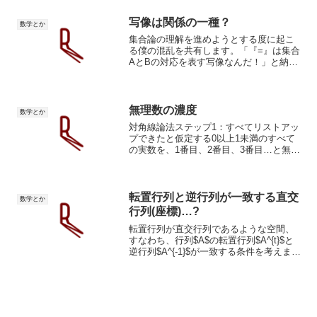
写像は関係の一種？
数学とか
集合論の理解を進めようとする度に起こ
る僕の混乱を共有します。「『=』は集合
AとBの対応を表す写像なんだ！」と納得
して順序関係に進もうと「≦」を見た瞬間
に気が付きましたが、大小”関係”を表す
「≦」は写像の定義満たしてません。写像
の定義では集合...
無理数の濃度
数学とか
対角線論法ステップ1：すべてリストアッ
プできたと仮定する0以上1未満のすべて
の実数を、1番目、2番目、3番目…と無限
にリスト（表）にできたと仮定します。1
番目：$0. \mathbf{a_{11}} a_{12} a_{13}
a_{14}...
転置行列と逆行列が一致する直交
数学とか
行列(座標)…?
転置行列が直交行列であるような空間、
すなわち、行列$A$の転置行列$A^{t}$と
逆行列$A^{-1}$が一致する条件を考えま
す。直交行列と転置行列直交行列
MTM = M MT = Eウィキペディア逆行列
$\displaystyle AB=...