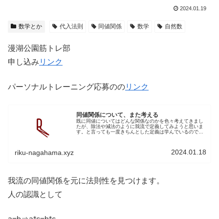
2024.01.19
数学とか
代入法則
同値関係
数学
自然数
漫湖公園筋トレ部
申し込み
リンク
パーソナルトレーニング応募のの
リンク
同値関係について、また考える
既に同値についてはどんな関係なのかを色々考えてきまし
たが、除法や減法のように我流で定義してみようと思いま
す。と言っても一度きちんとした定義は学んでいるので、
なぜそのような定義になったのか？に個人的な文脈を与え
ます。同値関係等しいの認識一言で...
2024.01.18
riku-nagahama.xyz
我流の同値関係を元に法則性を見つけます。
人の認識として