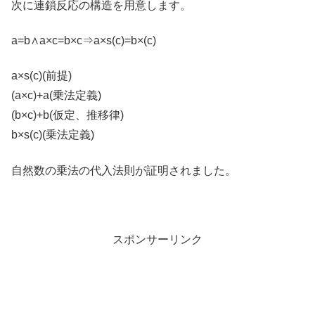
次に連鎖反応の構造を用意します。
a=b∧a×c=b×c⇒a×s(c)=b×(c)
a×s(c)(前提)
(a×c)+a(乗法定義)
(b×c)+b(仮定、推移律)
b×s(c)(乗法定義)
自然数の乗法の代入法則が証明されました。
スポンサーリンク