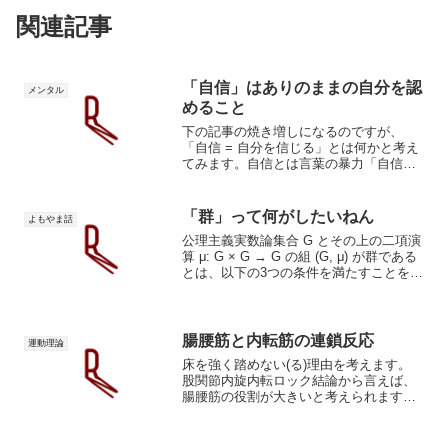
関連記事
「自信」はありのままの自分を認
メンタル
めること
下の記事の焼き増しになるのですが、
「自信 = 自分を信じる」とは何かと考え
てみます。自信とは言葉の暴力「自信を
持て！」。試合前や恋愛、仕事などの大
事な勝負事の場面でかけられる言葉で
す。そう言ってくれる人は励ましを込め
「群」って何がしたいねん
よもやま話
てくれているのでありがた...
公理主義実数論集合 G とその上の二項演
算 μ: G × G → G の組 (G, μ) が群である
とは、以下の3つの条件を満たすことをい
う：（結合法則）任意の G の元 g, h, k
に対して、μ(g, μ(h, k)) = μ(μ(g...
腸腰筋と内転筋の連鎖反応
運動理論
床を強く踏めない(る)理由を考えます。
股関節内旋内転ロック結論から言えば、
腸腰筋の役割が大きいと考えられます。
O脚などの足の歪みも腸腰筋を起点に考
えることができます。腸腰筋が強く収縮
すると右のような骨格になります。ケツ