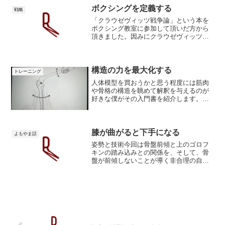
が持ち上げられてハム...
ボクシングを定義する
戦略
「クラウゼヴィッツ戦争論」という本を
ボクシング教室に参加して頂いだ方から
頂きました。因みにクラウゼヴィッツは
孫氏に並ぶ戦争論の権威なんだとか。ク
ラウゼヴィッツはまず戦争を「我が意志
を強要することである」と定義します。
この定義は「戦いはコミュ...
構造の力を最大化する
トレーニング
人体模型を買おうかと思う程度には筋肉
や骨格の構造を眺めて解釈を与えるのが
好きな僕がその入門書を紹介します。タ
ブレットに入ってて、暇なときに眺めて
ます。構造の力を最大化解剖学図解が多
く、難しい専門用語もりませんので、数
時間でサッと読めます。と...
膝が曲がると下手になる
よもやま話
姿勢と技術今回は骨盤前傾と上のゴロフ
キンの踏み込みとの関係を、そして、骨
盤が前傾しないことが導く非合理の自己
増殖についての長濱説を述べます。骨盤
が前傾するとハムストリングスの張力に
より脚が伸ばされます。骨盤前傾⇒脚が
伸びる骨盤前傾⇒ハムケツ...