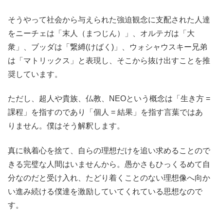
そうやって社会から与えられた強迫観念に支配された人達
をニーチェは「末人（まつじん）」、オルテガは「大
衆」、ブッダは「繋縛(けばく)」、ウォシャウスキー兄弟
は「マトリックス」と表現し、そこから抜け出すことを推
奨しています。
ただし、超人や貴族、仏教、NEOという概念は「生き方 =
課程」を指すのであり「個人 = 結果」を指す言葉ではあ
りません。僕はそう解釈します。
真に執着心を捨て、自らの理想だけを追い求めることので
きる完璧な人間はいませんから。愚かさもひっくるめて自
分なのだと受け入れ、たどり着くことのない理想像へ向か
い進み続ける僕達を激励していてくれている思想なので
す。