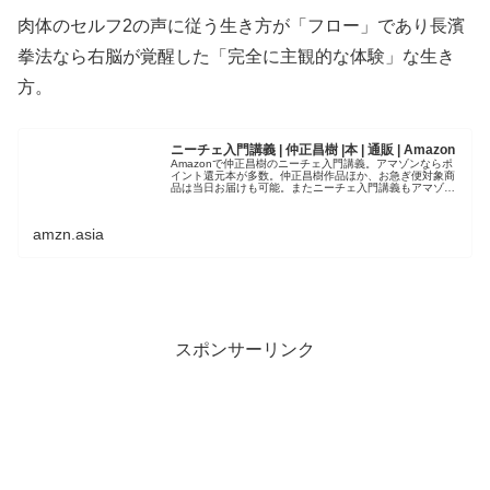
肉体のセルフ2の声に従う生き方が「フロー」であり長濱
拳法なら右脳が覚醒した「完全に主観的な体験」な生き
方。
ニーチェ入門講義 | 仲正昌樹 |本 | 通販 | Amazon
Amazonで仲正昌樹のニーチェ入門講義。アマゾンならポ
イント還元本が多数。仲正昌樹作品ほか、お急ぎ便対象商
品は当日お届けも可能。またニーチェ入門講義もアマゾン
配送商品なら通常配送無料。
amzn.asia
スポンサーリンク