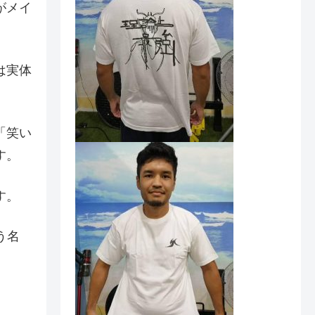
がメイ
は実体
「笑い
す。
す。
う名