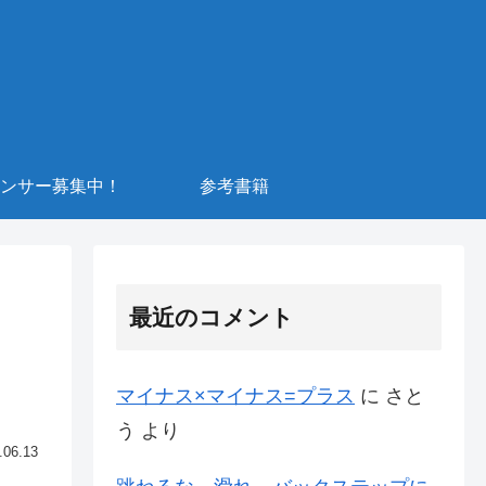
ンサー募集中！
参考書籍
最近のコメント
マイナス×マイナス=プラス
に
さと
う
より
.06.13