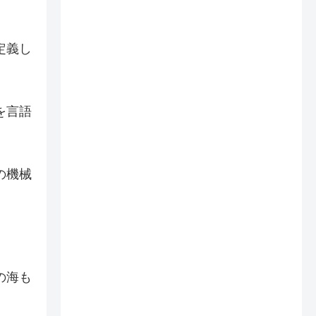
定義し
を言語
の機械
の海も