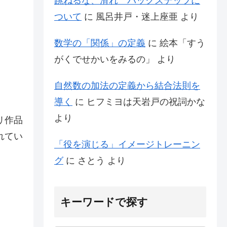
跳ねるな、滑れ バックステップに
ついて
に
風呂井戸・迷上座亜
より
数学の「関係」の定義
に
絵本「すう
がくでせかいをみるの」
より
自然数の加法の定義から結合法則を
導く
に
ヒフミヨは天岩戸の祝詞かな
より
リ作品
れてい
「役を演じる」イメージトレーニン
グ
に
さとう
より
キーワードで探す