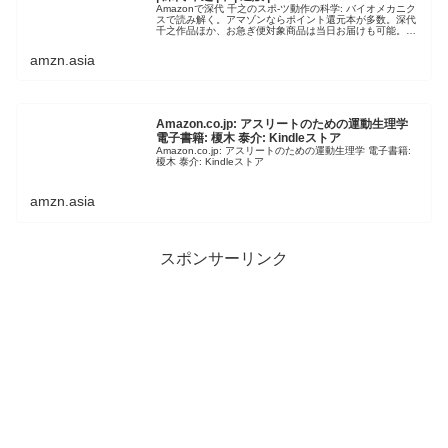
Amazonで深代 千之のスポ-ツ動作の科学: バイオメカニク
スで読み解く。アマゾンならポイント還元本が多数。深代
千之作品ほか、お急ぎ便対象商品は当日お届けも可能。ま
たスポ-ツ動作の科学: バイオメカニクスで読み解くもアマ
ゾン配送商品なら…
amzn.asia
Amazon.co.jp: アスリートのための運動生理学
電子書籍: 榎木 泰介: Kindleストア
Amazon.co.jp: アスリートのための運動生理学 電子書籍:
榎木 泰介: Kindleストア
amzn.asia
スポンサーリンク