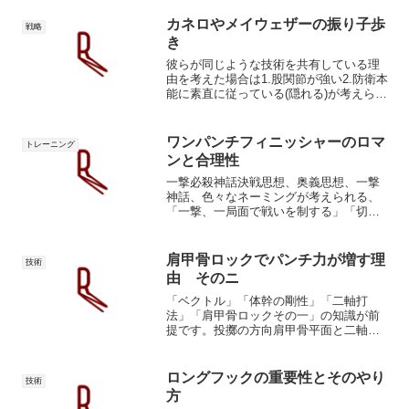
カネロやメイウェザーの振り子歩
戦略
き
彼らが同じような技術を共有している理
由を考えた場合は1.股関節が強い2.防衛本
能に素直に従っている(隠れる)が考えられ
ます。人体とボクシング、という制約下
においては、振り子歩きはボクサーの取
り得る最適解の一つなのでしょう。隠れ
ワンパンチフィニッシャーのロマ
トレーニング
る隠れる≒ヘッ...
ンと合理性
一撃必殺神話決戦思想、奥義思想、一撃
神話、色々なネーミングが考えられる、
「一撃、一局面で戦いを制する」「切腹
（謝罪）でちゃら」といった独特な思想
が日本人には流れているように僕は感じ
ます。「踵を上げる」「膝を曲げる」み
肩甲骨ロックでパンチ力が増す理
技術
たいな「秘技」信仰の大枠...
由 そのニ
「ベクトル」「体幹の剛性」「二軸打
法」「肩甲骨ロックその一」の知識が前
提です。投擲の方向肩甲骨平面と二軸打
法には太い腸腰筋と腰方形筋が要求され
る理由を説明します。肩甲骨平面と二
軸、を両立した場合のパンチの軌道は下
ロングフックの重要性とそのやり
技術
のクロフォードのようになりま...
方