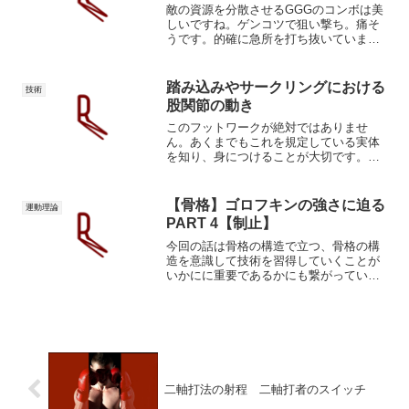
敵の資源を分散させるGGGのコンボは美
しいですね。ゲンコツで狙い撃ち。痛そ
うです。的確に急所を打ち抜いていま
す。GGGの相手は試合前に当然それをさ
れるのを知っていますから、徹底的に準
備をし、現場でも必死に守っているはず
踏み込みやサークリングにおける
技術
です。しかし高確率で急...
股関節の動き
このフットワークが絶対ではありませ
ん。あくまでもこれを規定している実体
を知り、身につけることが大切です。す
なわち、彼らがそうなってしまう理由を
なんとなく感じられるようになること。
この歩き方の利点は、ピボットしながら
【骨格】ゴロフキンの強さに迫る
運動理論
動けること。アリが分かりや...
PART 4【制止】
今回の話は骨格の構造で立つ、骨格の構
造を意識して技術を習得していくことが
いかにに重要であるかにも繋がっていき
ます。骨盤前傾骨格による制止前回の記
事が前提となります。まずはジャブを見
ていきます。ジャブこの場面を見てくだ
さい。右足で地面を蹴って...
二軸打法の射程 二軸打者のスイッチ