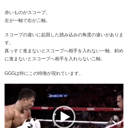
赤いものがスコープ。
左が一軸で右が二軸。
スコープの違いに起因した踏み込みの角度の違いがありま
す。
真っすぐ進まないとスコープへ相手を入れない一軸、斜め
に進まないとスコープへ相手を入れらない二軸。
GGGは特にこの特徴が現れています。
動
画
プ
レ
ー
ヤ