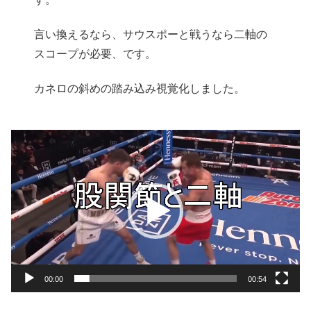
言い換えるなら、サウスポーと戦うなら二軸の
スコープが必要、です。
カネロの斜めの踏み込み視覚化しました。
動
画
プ
レ
ー
ヤ
ー
00:00
00:54