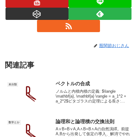
股関節おじさん
関連記事
ベクトルの合成
未分類
ノルムと内積内積の定義: $\langle
\mathbf{a}, \mathbf{a} \rangle = a_1^2 +
a_2^2$ピタゴラスの定理による長さ:
$\|\mathbf{a}\| = \sqrt{a_1^2 + a_2^...
論理和と論理積の交換法則
数学とか
A∨B=B∨A,A∧B=B∧Aの自然演繹。前提
A,Bから出発して仮定の導入、解消でやれ