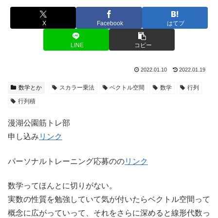
X
Facebook
はてブ
LINE
コピー
2022.01.10
2022.01.19
数学とか
スカラー乗法
ベクトル空間
数学
行列
行列積
漫湖公園筋トレ部
申し込み
リンク
パーソナルトレーニング応募のの
リンク
数学ってほんとに切りがない。
実数の性質を勉強していて気が付いたらベクトル空間って
概念に広がっていって、それをさらに深めると線形代数っ