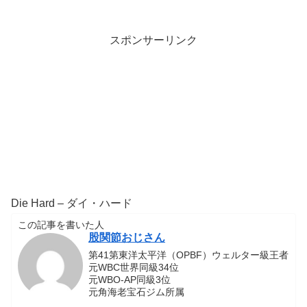
スポンサーリンク
Die Hard – ダイ・ハード
この記事を書いた人
股関節おじさん
第41第東洋太平洋（OPBF）ウェルター級王者
元WBC世界同級34位
元WBO-AP同級3位
元角海老宝石ジム所属