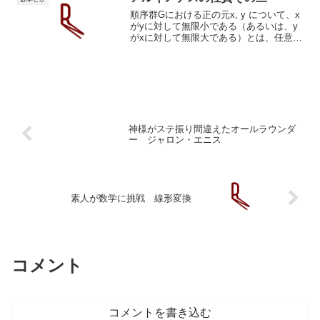
順序群Gにおける正の元x, y について、x
がyに対して無限小である（あるいは、y
がxに対して無限大である）とは、任意の
自然数 n について nx がyより小さいこ
と、つまり以下の不等式が成立すること
である。 x+⋯+x⏟n<y.ウィキペデ...
神様がステ振り間違えたオールラウンダ
ー ジャロン・エニス
素人が数学に挑戦 線形変換
コメント
コメントを書き込む