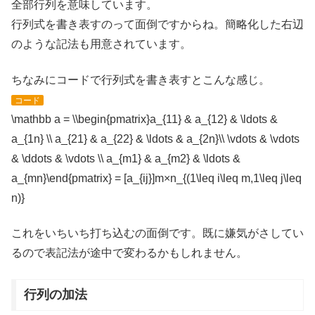
全部行列を意味しています。
行列式を書き表すのって面倒ですからね。簡略化した右辺
のような記法も用意されています。
ちなみにコードで行列式を書き表すとこんな感じ。
コード
\mathbb a = \\begin{pmatrix}a_{11} & a_{12} & \ldots &
a_{1n} \\ a_{21} & a_{22} & \ldots & a_{2n}\\ \vdots & \vdots
& \ddots & \vdots \\ a_{m1} & a_{m2} & \ldots &
a_{mn}\end{pmatrix} = [a_{ij}]m×n_{(1\leq i\leq m,1\leq j\leq
n)}
これをいちいち打ち込むの面倒です。既に嫌気がさしてい
るので表記法が途中で変わるかもしれません。
行列の加法