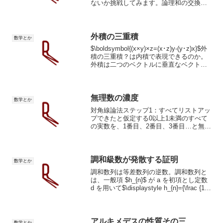
ないか挑戦してみます。論理和の交換法
則1.A∨B(前提)2.A(仮定1)3.B∨A(∨導
入)4.A→B∨A(→導入.仮定1解消)5.B(仮
定)6.B∨A(...
外積の三重積
数学とか
$\boldsymbol{(x×y)×z=(x･z)y-(y･z)x}$外
積の三重積？は内積で表現できるのか。
外積は二つのベクトルに垂直なベクトル
を生成することです。x,yに垂直なベクト
ルは(x×y)、((x×y),z)に垂直なベクトルは
(...
無理数の濃度
数学とか
対角線論法ステップ1：すべてリストアッ
プできたと仮定する0以上1未満のすべて
の実数を、1番目、2番目、3番目…と無限
にリスト（表）にできたと仮定します。1
番目：$0. \mathbf{a_{11}} a_{12} a_{13}
a_{14}...
調和級数が発散する証明
数学とか
調和数列は等差数列の逆数。調和数列と
は、一般項 $h_{n}$ が a を初項とし定数
d を用いて$\displaystyle h_{n}={\frac {1}
{a+(n-1)d}}$と表せる数列 $h_{n}$ のこと
である。ウィキペデ...
アルキメデスの性質その三
数学とか