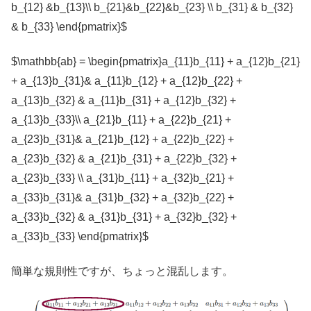
b_{12} &b_{13}\\ b_{21}&b_{22}&b_{23} \\ b_{31} & b_{32}
& b_{33} \end{pmatrix}$
$\mathbb{ab} = \begin{pmatrix}a_{11}b_{11} + a_{12}b_{21}
+ a_{13}b_{31}& a_{11}b_{12} + a_{12}b_{22} +
a_{13}b_{32} & a_{11}b_{31} + a_{12}b_{32} +
a_{13}b_{33}\\ a_{21}b_{11} + a_{22}b_{21} +
a_{23}b_{31}& a_{21}b_{12} + a_{22}b_{22} +
a_{23}b_{32} & a_{21}b_{31} + a_{22}b_{32} +
a_{23}b_{33} \\ a_{31}b_{11} + a_{32}b_{21} +
a_{33}b_{31}& a_{31}b_{32} + a_{32}b_{22} +
a_{33}b_{32} & a_{31}b_{31} + a_{32}b_{32} +
a_{33}b_{33} \end{pmatrix}$
簡単な規則性ですが、ちょっと混乱します。