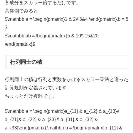
各成分をスカラー倍するだけです。
具体例でみると
$\mathbb a = \begin{pmatrix}1 & 2\\ 3&4 \end{pmatrix},b = 5
$
$\mathbb ab = \begin{pmatrix}5 & 10\\ 15&20
\end{pmatrix}$
行列同士の積
行列同士の積は行列と実数をかけるスカラー乗法と違った
計算規則が定義されています。
ちょっとだけ複雑です。
$\mathbb a = \begin{pmatrix}a_{11} & a_{12} & a_{13}\\
a_{21}& a_{22} & a_{23} \\ a_{31} & a_{32} &
a_{33}\end{pmatrix},\mathbb b = \begin{pmatrix}b_{11} &