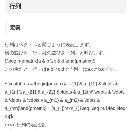
行列
定義
行列はベクトルと同じように表記します。
横の並びを「行」縦の並びを「列」と呼びます。
$\begin{pmatrix}a & b \\ c & d \end{pmatrix}$
この例だと「行」はa,bとc,dで「列」はa,cとb,dです。
$ \mathbb a = \begin{pmatrix}a_{11} & a_{12} & \ldots &
a_{1n} \\ a_{21} & a_{22} & \ldots & a_{2n}\\ \vdots & \vdots
& \ddots & \vdots \\ a_{m1} & a_{m2} & \ldots &
a_{mn}\end{pmatrix} = [a_{ij}]m×n_{(1\leq i\leq m,1\leq j\leq
n)}$
ｍ×ｎ行列の表記法。