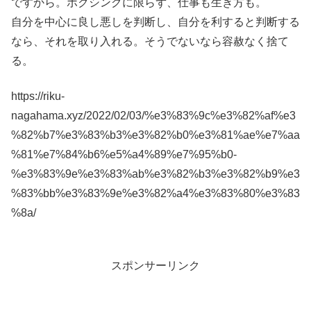
ですから。ボクシングに限らず、仕事も生き方も。
自分を中心に良し悪しを判断し、自分を利すると判断する
なら、それを取り入れる。そうでないなら容赦なく捨て
る。
https://riku-
nagahama.xyz/2022/02/03/%e3%83%9c%e3%82%af%e3
%82%b7%e3%83%b3%e3%82%b0%e3%81%ae%e7%aa
%81%e7%84%b6%e5%a4%89%e7%95%b0-
%e3%83%9e%e3%83%ab%e3%82%b3%e3%82%b9%e3
%83%bb%e3%83%9e%e3%82%a4%e3%83%80%e3%83
%8a/
スポンサーリンク