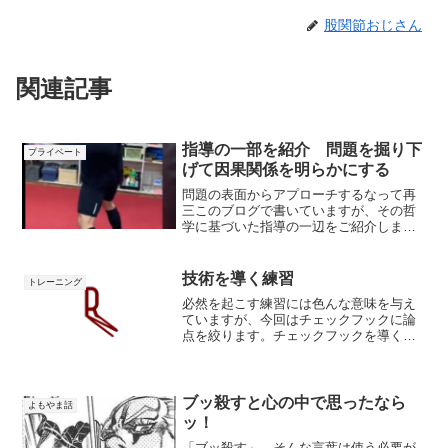
股関節おじさん
関連記事
指導の一部を紹介 問題を掘り下
プライベート
げて因果関係を明らかにする
問題の表面からアプローチするなって再
三このブログで書いていますが、その哲
学に基づいた指導の一辺をご紹介しま
す。 原因を掘り下げていく長岡のツイー
トに僕が返信する形で話が進んでいきま
す。ツイート内容は僕の思考の過程なの
技術を導く練習
トレーニング
で良ければご覧ください。...
必然を起こす練習には色んな意味を与え
ていますが、今回はチェックフックに論
点を絞ります。チェックフックを導く前
提をざっくりと以下のように仮定してい
ます。1.手打ち2.大腰筋の収縮3.二軸足を
止めてはいけない、という制約を設ける
ことが、手打ち能...
ブッ殺すと心の中で思ったなら
よもやま話
ッ！
「ブッ殺す」…そんな言葉は使う必要が