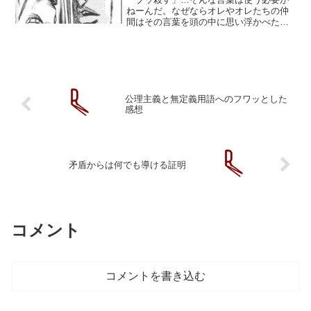
ねーんだ。なぜならオレやオレたちの仲
間はその言葉を頭の中に思い浮かべた時
には！実際に相手を殺っちまってもうす
でに終わってるからだッ！だから使った
事がねぇーッ「ブッ殺した」なら使って
もいいッ！その時スデに行...
公理主義と無定義用語へのフワッとした
感想
矛盾からは何でも導ける証明
コメント
コメントを書き込む