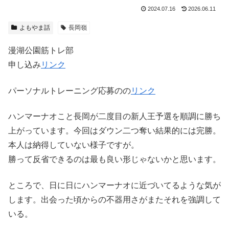
2024.07.16
2026.06.11
よもやま話
長岡嶺
漫湖公園筋トレ部
申し込み
リンク
パーソナルトレーニング応募のの
リンク
ハンマーナオこと長岡が二度目の新人王予選を順調に勝ち
上がっています。今回はダウン二つ奪い結果的には完勝。
本人は納得していない様子ですが。
勝って反省できるのは最も良い形じゃないかと思います。
ところで、日に日にハンマーナオに近づいてるような気が
します。出会った頃からの不器用さがまたそれを強調して
いる。