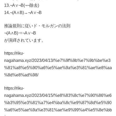
13.¬A∨¬B(¬¬除去)
14.¬(A∧B)→¬A∨¬B
推論規則に従いド・モルガンの法則
¬(A∧B)⇒¬A∨¬B
が演繹されています。
https://riku-
nagahama.xyz/2023/04/13/%e7%9f%9b%e7%9b%be%e3
%81%a8%e5%90%a6%e5%ae%9a%e3%81%ae%e8%aa
%8d%e8%ad%98/
https://riku-
nagahama.xyz/2023/04/15/%e8%83%8c%e7%90%86%e6
%b3%95%e3%81%a7%e4%ba%8c%e9%87%8d%e5%90
%a6%e5%ae%9a%e3%81%ae%e9%99%a4%e5%8e%bb