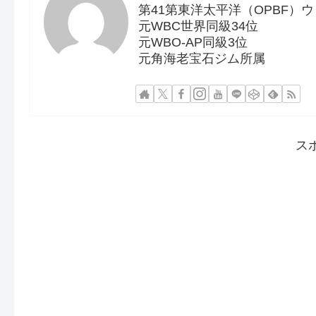
第41第東洋太平洋（OPBF）
元WBC世界同級34位
元WBO-AP同級3位
元角海老宝石ジム所属
ス