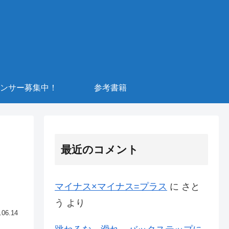
ンサー募集中！
参考書籍
最近のコメント
マイナス×マイナス=プラス
に
さと
う
より
.06.14