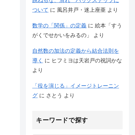
跳ねるな、滑れ バックステップに
ついて
に
風呂井戸・迷上座亜
より
数学の「関係」の定義
に
絵本「すう
がくでせかいをみるの」
より
自然数の加法の定義から結合法則を
導く
に
ヒフミヨは天岩戸の祝詞かな
より
「役を演じる」イメージトレーニン
グ
に
さとう
より
キーワードで探す