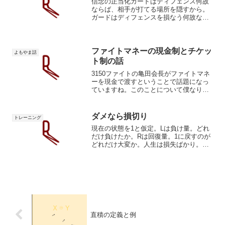
信念の正当化ガードはディフェンス何故
ならば、相手が打てる場所を隠すから。
ガードはディフェンスを損なう何故なら
ば、反射や動作の自由度を制限するか
ら。※「攻撃は最大の防御」的解釈移民
は社会に悪影響何故ならば、移民は同化
しないなら。移民は成長の源...
ファイトマネーの現金制とチケッ
よもやま話
ト制の話
3150ファイトの亀田会長がファイトマネ
ーを現金で渡すということで話題になっ
ていますね。このことについて僕なりの
考えを共有したいと思います。選手も一
丸となって興行を作る日本式日本のボク
シング業界は選手への報酬としてチケッ
ダメなら損切り
トレーニング
トを渡しています。知...
現在の状態を1と仮定。Lは負け量。どれ
だけ負けたか。Rは回復量。1に戻すのが
どれだけ大変か。人生は損失ばかり。僕
の人生はそう。時々楽しいときがあるけ
ど、基本的には苦しい。毎日悔やんでば
かりです。これを勝手に一般化し損失機
会>利益機会と仮定し...
直積の定義と例