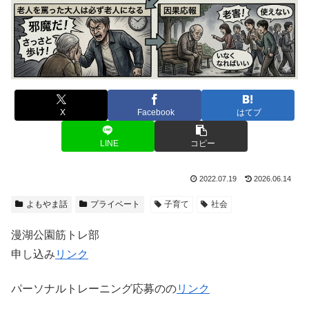
X
Facebook
はてブ
LINE
コピー
2022.07.19
2026.06.14
よもやま話
プライベート
子育て
社会
漫湖公園筋トレ部
申し込み
リンク
パーソナルトレーニング応募のの
リンク