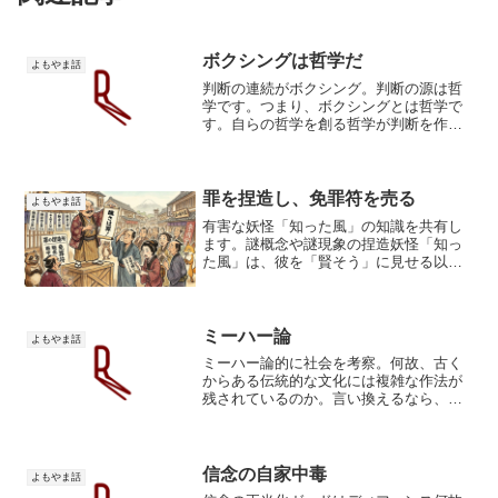
ボクシングは哲学だ
よもやま話
判断の連続がボクシング。判断の源は哲
学です。つまり、ボクシングとは哲学で
す。自らの哲学を創る哲学が判断を作る
【哲学】世界や人生の究極の根本原理を
客観的・理性的に追求する学問。 とらわ
れない目で事物を広く深く見るととも
に、それを自己自身の問題...
罪を捏造し、免罪符を売る
よもやま話
有害な妖怪「知った風」の知識を共有し
ます。謎概念や謎現象の捏造妖怪「知っ
た風」は、彼を「賢そう」に見せる以外
に意味を成さない、曖昧で掴み所のない
概念や現象を捏造します。僕がよく聞く
のは、ボクシングなら「ポジショニン
グ」「距離感」という概念。...
ミーハー論
よもやま話
ミーハー論的に社会を考察。何故、古く
からある伝統的な文化には複雑な作法が
残されているのか。言い換えるなら、何
故複雑な作法のない文化は廃れたのか。
個人的な思い出から以上を導く論理を推
理してみます。2ちゃんねるやニコ動は知
っていますか？今もあり...
信念の自家中毒
よもやま話