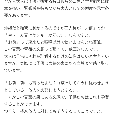
だから大人は子供と接する時は彼らの知性と学習能力に敬
意を払い、緊張感を持ちながら大人としての態度を示す必
要があります。
沖縄だと頻繁に見かけるのですが二人称が「お前」とか
「や～（方言はヤンキーが好む）」なんですよ。
「お前」って東京だと喧嘩以外で使いませんよね普通。
この言葉の背後の文脈って荒くて、威圧的なんです。
大人は子供にそれを理解するだけの知性はないと考えてい
ますが、実際には子供は言葉の裏にある文脈まで感じ取っ
ています。
「お前、前にも言ったよな？（威圧して命令に従わせよう
としている、他人を支配しようとする）」
（）がこの言葉の裏にある文脈で、子供たちはこれも学習
することができます。
つまり、将来他人に対してもそうするってことですよ。