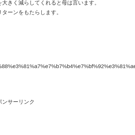
を大きく減らしてくれると母は言います。
リターンをもたらします。
%90%88%e3%81%a7%e7%b7%b4%e7%bf%92%e3%81%a
ポンサーリンク