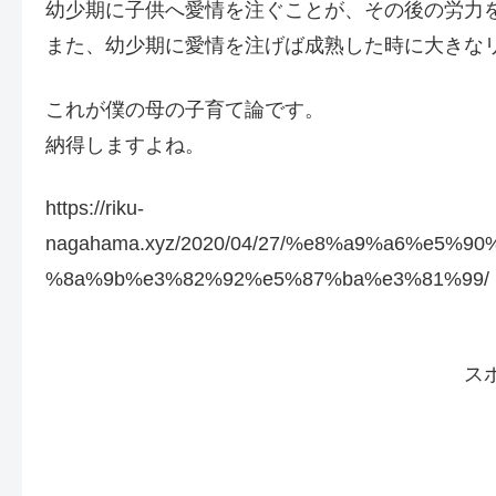
幼少期に子供へ愛情を注ぐことが、その後の労力
また、幼少期に愛情を注げば成熟した時に大きな
これが僕の母の子育て論です。
納得しますよね。
https://riku-
nagahama.xyz/2020/04/27/%e8%a9%a6%e5
%8a%9b%e3%82%92%e5%87%ba%e3%81%99/
ス