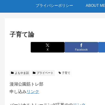
プライバシーポリシー
ABOUT M
子育て論
X
Facebook
よもやま話
プライベート
子育て
漫湖公園筋トレ部
申し込み
リンク
パーソナルトレーニング応募のの
リンク