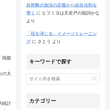
自然数の加法の定義から結合法則を
導く
に
ヒフミヨは天岩戸の祝詞かな
より
「役を演じる」イメージトレーニン
グ
に
さとう
より
、両親
キーワードで探す
カの大
カテゴリー
的統計