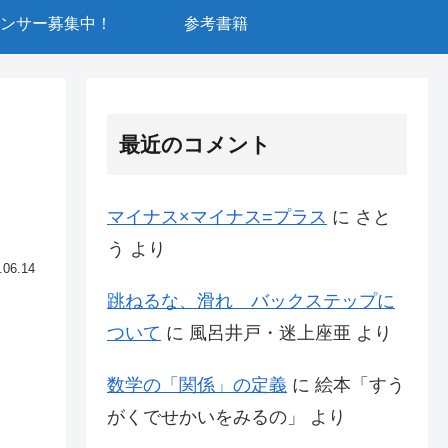
ンサー募集中！
参考書籍
最近のコメント
マイナス×マイナス=プラス
に
さと
う
より
.06.14
跳ねるな、滑れ バックステップに
ついて
に
風呂井戸・迷上座亜
より
数学の「関係」の定義
に
絵本「すう
がくでせかいをみるの」
より