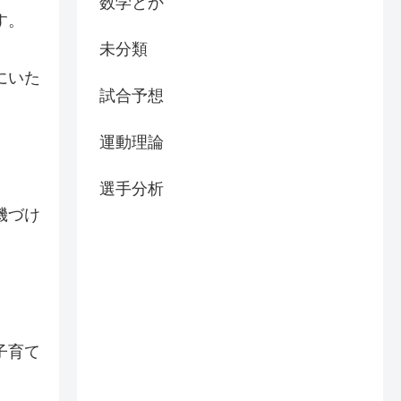
数学とか
す。
未分類
にいた
試合予想
運動理論
選手分析
機づけ
子育て