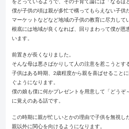
をとっているようで、その子育て論には「なるほ
僕が子供の頃は親が多忙で構ってもらえない子供
マーケットなどなど地域の子供の教育に尽力して
根底には地域が良くなれば、回りまわって僕が恩
います。
前置きが長くなりました。
そんな母は悪さばかりして人の注意を惹こうとす
子供はある時期、2歳程度から親を喜ばせること
ぐようになります。
僕の娘も僕に何かプレゼントを用意して「どうぞ
に覚えのある話です。
この時期に親が忙しいとかの理由で子供を無視し
親以外に関心を向けるようになります。