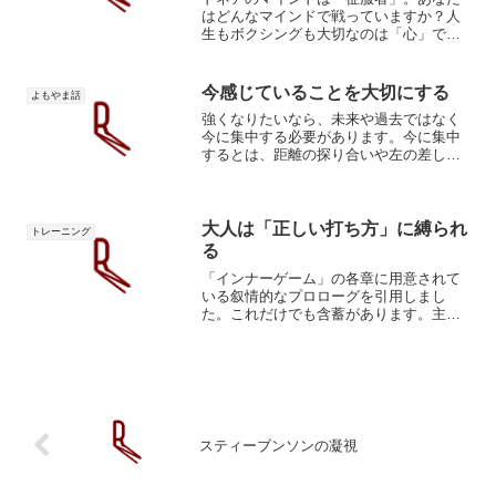
はどんなマインドで戦っていますか？人
生もボクシングも大切なのは「心」で
す。獰猛なマインドを持て この投稿を
Instagramで見る 陸長濱(@r.npugilist)がシ
ェアした投稿 心は身体を動かし、強...
今感じていることを大切にする
よもやま話
強くなりたいなら、未来や過去ではなく
今に集中する必要があります。今に集中
するとは、距離の探り合いや左の差し合
い、フェイント合戦、強い態度など、そ
の瞬間を勝つことだけに意識を集中させ
ることを意味します。今を積み重ねた結
果が未来です。今を勝ち続...
大人は「正しい打ち方」に縛られ
トレーニング
る
「インナーゲーム」の各章に用意されて
いる叙情的なプロローグを引用しまし
た。これだけでも含蓄があります。主観
vs 客観。直感による刹那的な欲求 vs 言
語による線形の論理。主体とその傍観
者。内在する二人の自分。僕の体の真の
主人は欲求と意志（...
スティーブンソンの凝視