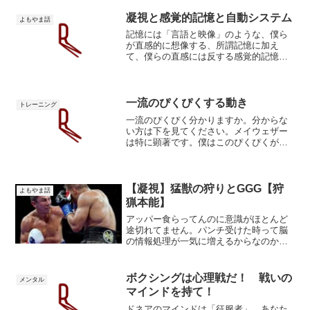
凝視と感覚的記憶と自動システム
よもやま話
記憶には「言語と映像」のような、僕ら
が直感的に想像する、所謂記憶に加え
て、僕らの直感には反する感覚的記憶が
あります（長濱説）。フロー運動の記
憶、身体の記憶、感覚の記憶と色んな表
現が思いつきますが、身体に保存されて
いる情報は映像や言語だけでは...
一流のぴくぴくする動き
トレーニング
一流のぴくぴく分かりますか。分からな
い方は下を見てください。メイウェザー
は特に顕著です。僕はこのぴくぴくが好
きです。選手の臨戦態勢を感じるから。
相手の動きに反応する反応するメイウェ
ザーは敏感なのでビビっているように見
えますが、実際にはビビっ...
【凝視】猛獣の狩りとGGG【狩
よもやま話
猟本能】
アッパー食らってんのに意識がほとんど
途切れてません。パンチ受けた時って脳
の情報処理が一気に増えるからなのか、
衝撃で処理が止まってしまうからなの
か、一瞬意識アプリケーションが停止し
ます。それは自然なことだとは思いま
ボクシングは心理戦だ！ 戦いの
メンタル
す。問題はその後で、意識が飛...
マインドを持て！
ドネアのマインドは「征服者」。あなた