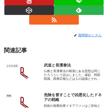
股関節おじさん
関連記事
武道と長濱拳法
よもやま話
仏教と長濱拳法の根底にある思想は同じ
だろうという話はしました。縁起、阿頼
耶識、因果応報などは人の認識とそれに
伴うフローによる自動制御の話だと解釈
しています。長濱拳法は哲学との類似点
も非常に多い。孫氏の兵法や宮本武蔵と
の類似点も多い。世界観や...
危険を冒すことで凶悪化したドネ
戦略
アの戦略
戦術の相乗効果ドネアファンはご存知と