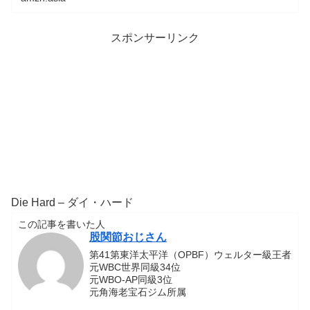
スポンサーリンク
Die Hard – ダイ・ハード
この記事を書いた人
股関節おじさん
第41第東洋太平洋（OPBF）ウェルター級王者
元WBC世界同級34位
元WBO-AP同級3位
元角海老宝石ジム所属