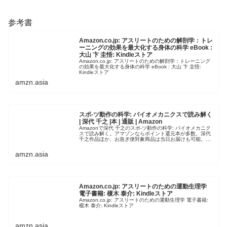
参考書
Amazon.co.jp: アスリートのための解剖学：トレ
ーニングの効果を最大化する身体の科学 eBook :
大山 卞 圭悟: Kindleストア
Amazon.co.jp: アスリートのための解剖学：トレーニング
の効果を最大化する身体の科学 eBook : 大山 卞 圭悟:
Kindleストア
amzn.asia
スポ-ツ動作の科学: バイオメカニクスで読み解く
| 深代 千之 |本 | 通販 | Amazon
Amazonで深代 千之のスポ-ツ動作の科学: バイオメカニク
スで読み解く。アマゾンならポイント還元本が多数。深代
千之作品ほか、お急ぎ便対象商品は当日お届けも可能。ま
たスポ-ツ動作の科学: バイオメカニクスで読み解くもアマ
ゾン配送商品なら…
amzn.asia
Amazon.co.jp: アスリートのための運動生理学
電子書籍: 榎木 泰介: Kindleストア
Amazon.co.jp: アスリートのための運動生理学 電子書籍:
榎木 泰介: Kindleストア
amzn.asia