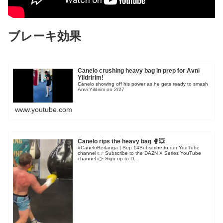
ブレーキ効果
Canelo crushing heavy bag in prep for Avni
Yildririm!
Canelo showing off his power as he gets ready to smash
Anvi Yildirim on 2/27
www.youtube.com
Canelo rips the heavy bag 🥊💥
#CaneloBerlanga | Sep 14Subscribe to our YouTube
channel 👉 Subscribe to the DAZN X Series YouTube
channel 👉 Sign up to D...