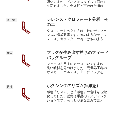
思いますが、ドネアはスタイル（戦略）
を変えました。全盛期と言われた頃は足
を使って敏捷に動き回ってカウンターを
奪うロイジョーンズのような躍動感のあ
るスタイルだったので今のように打たれ
テレンス・クロフォード分析 そ
選手分析
るってことはほとんどあり...
の二
クロフォードの立ち方は、彼のディフェ
ンスの構成要素です。彼のようなディフ
ェンス、カウンターの為には彼のように
立つ必要があります。股関節の内旋と内
転が利いてバシッと伸びた脚。特にサウ
スポーであるなら、クロフォードのよう
フックが生み出す勝ちのフィード
技術
なスタンスは、相手がオー...
バックループ
フックぶん回すのカッコいいですよね。
良い教材を見つけました。元世界王者の
オスカー・バルデス。上下にフックを振
り回します。フックの生み出すフィード
バックループフックのお手本この動画を
見てもらえれば分かりますが、ほとんど
ボクシングのリズム(≒緩急)
技術
は側頭部ではなく顔面を殴...
緩急「リズム」と「緩急」の意味を視覚
化しました。緩急は手品のミスディレク
ションです。もっと容易な言葉で言えば
「驚かす」ことです。緩急の構造緩急は
マイキー・ガルシアやゴロフキンが分か
りやすいと思います。ただし、彼らはそ