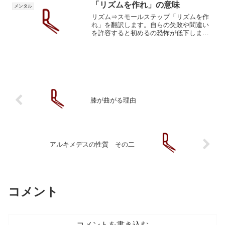
れを「意識」しているわけ...
「リズムを作れ」の意味
メンタル
リズム⇒スモールステップ「リズムを作
れ」を翻訳します。自らの失敗や間違い
を許容すると初めるの恐怖が低下しま
す。あるいは、失敗する確率を想定しな
くて良いほど小さく始めれば恐くなくな
ります。100円の射的で的を外す確率の計
算なんてしませんよね。...
膝が曲がる理由
アルキメデスの性質 その二
コメント
コメントを書き込む