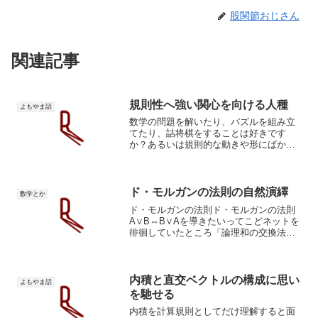
股関節おじさん
関連記事
規則性へ強い関心を向ける人種
よもやま話
数学の問題を解いたり、パズルを組み立
てたり、詰将棋をすることは好きです
か？あるいは規則的な動きや形にばかり
目が行くとか。話の雰囲気よりも論理的
な接続関係に興味が向かうとか。だとす
れば、あなたはパターンシーカーかもし
れません。上の書籍では、人...
ド・モルガンの法則の自然演繹
数学とか
ド・モルガンの法則ド・モルガンの法則
A∨B⇔B∨Aを導きたいってこどネットを
徘徊していたところ「論理和の交換法則
はこの論理展開で行くんじゃない？」と
ヒントになりそうなものを発見しました
ので共有します。ド・モルガンの法則の
自然演繹です。1.A...
内積と直交ベクトルの構成に思い
よもやま話
を馳せる
内積を計算規則としてだけ理解すると面