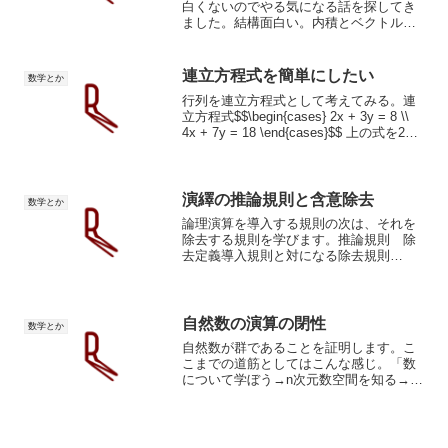
白くないのでやる気になる話を探してき
ました。結構面白い。内積とベクトルの
直交ベクトルの内積は意味の関連度を表
す指標として機能させられる。向きの差=
意味の差内積が0を示す、すなわち、直交
連立方程式を簡単にしたい
数学とか
するベクトル同士なら...
行列を連立方程式として考えてみる。連
立方程式$$\begin{cases} 2x + 3y = 8 \\
4x + 7y = 18 \end{cases}$$ 上の式を2倍
して $4x + 6y = 16$ を作る。 下の式から
引き算して ...
演繹の推論規則と含意除去
数学とか
論理演算を導入する規則の次は、それを
除去する規則を学びます。推論規則 除
去定義導入規則と対になる除去規則
（elimination rules）がある（削除規則と
も）。すなわち、複合型の命題を解体す
るものである。例えば、"A ∧ B true...
自然数の演算の閉性
数学とか
自然数が群であることを証明します。こ
こまでの道筋としてはこんな感じ。「数
について学ぼう→n次元数空間を知る→n
次元数空間はベクトル空間の概念が適用
される→ベクトル空間の線形変換には行
列の概念が必要→行列積は連立方程式の
応用→演算て何→集合論...