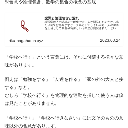
※含意や論理包含、数学の集合の概念の基底
認識と論理包含と混乱
論理学は人の認識の一般化です。人が開発したのだから当
たり前ではありますが、見落としてしまいがち。人の認識
を土台として集合や写像という概念は開発された、という
視点に立てば数学の見え方が変わってきます。複雑に見え
る概念であっても、集合や写像とい...
2023.03.24
riku-nagahama.xyz
「学校へ行く」という言葉には、それに付随する様々な意
味があります。
例えば「勉強をする」「友達を作る」「家の外の大人と接
する」など。
むしろ「学校へ行く」を物理的な運動を指して使う人は僕
は見たことがありません。
「学校へ行く」「学校へ行きなさい」には文そのものの意
味以外の含意があります。