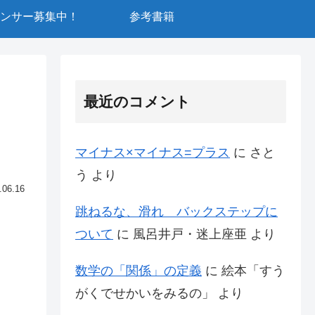
ンサー募集中！
参考書籍
最近のコメント
マイナス×マイナス=プラス
に
さと
う
より
.06.16
跳ねるな、滑れ バックステップに
ついて
に
風呂井戸・迷上座亜
より
数学の「関係」の定義
に
絵本「すう
がくでせかいをみるの」
より