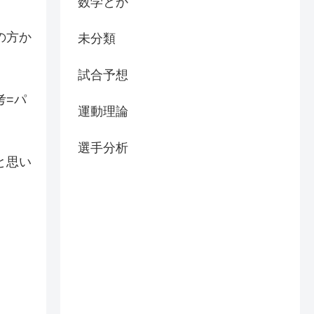
数学とか
の方か
未分類
試合予想
考=パ
運動理論
選手分析
と思い