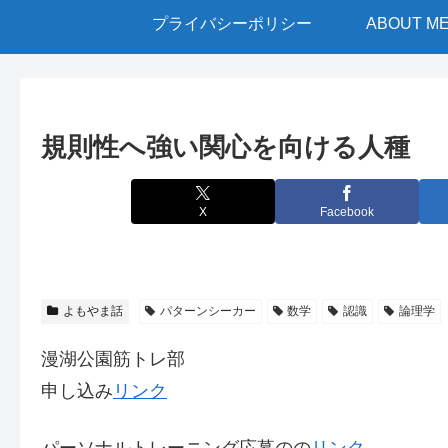
プライバシーポリシー
ABOUT M
規則性へ強い関心を向ける人種
X
Facebook
よもやま話
パターンシーカー
数学
認識
論理学
漫湖公園筋トレ部
申し込み
リンク
パーソナルトレーニング応募のの
リンク