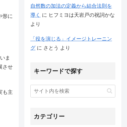
自然数の加法の定義から結合法則を
導く
に
ヒフミヨは天岩戸の祝詞かな
や形に
より
「役を演じる」イメージトレーニン
グ
に
さとう
より
ていま
展させ
キーワードで探す
実も主
カテゴリー