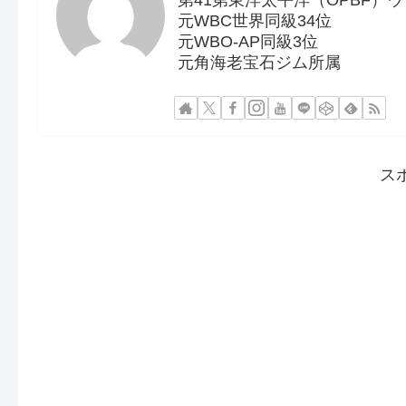
第41第東洋太平洋（OPBF）
元WBC世界同級34位
元WBO-AP同級3位
元角海老宝石ジム所属
ス