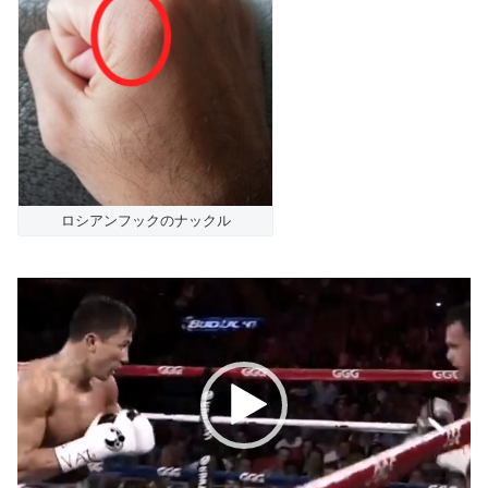
ロシアンフックのナックル
動
画
プ
レ
ー
ヤ
ー