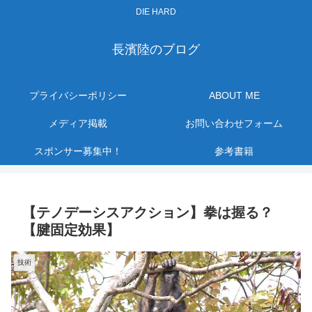
DIE HARD
長濱陸のブログ
プライバシーポリシー
ABOUT ME
メディア掲載
お問い合わせフォーム
スポンサー募集中！
参考書籍
【テノデーシスアクション】拳は握る？
【腱固定効果】
技術