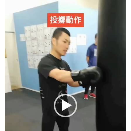
動
画
プ
レ
ー
ヤ
ー