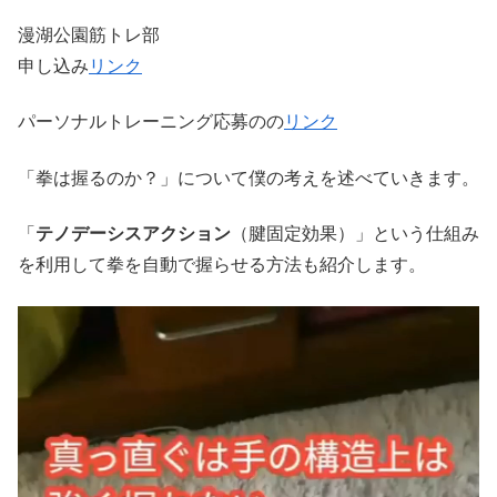
漫湖公園筋トレ部
申し込み
リンク
パーソナルトレーニング応募のの
リンク
「拳は握るのか？」について僕の考えを述べていきます。
「
テノデーシスアクション
（腱固定効果）」という仕組み
を利用して拳を自動で握らせる方法も紹介します。
動
画
プ
レ
ー
ヤ