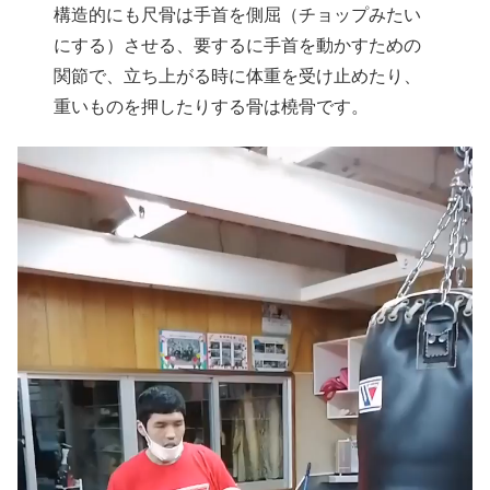
構造的にも尺骨は手首を側屈（チョップみたい
にする）させる、要するに手首を動かすための
関節で、立ち上がる時に体重を受け止めたり、
重いものを押したりする骨は橈骨です。
動
画
プ
レ
ー
ヤ
ー