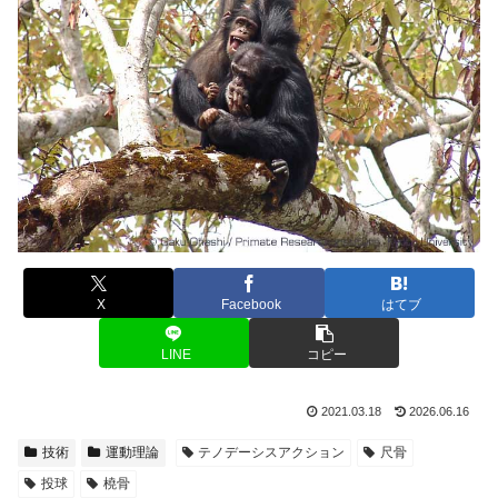
X
Facebook
はてブ
LINE
コピー
2021.03.18
2026.06.16
技術
運動理論
テノデーシスアクション
尺骨
投球
橈骨