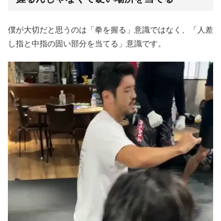
僕が大切だと思うのは「拳を握る」意識ではなく、「人差
し指と中指の固い部分を当てる」意識です。
動
画
プ
レ
ー
ヤ
ー