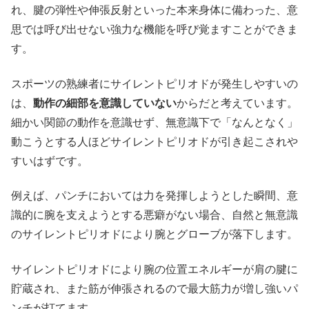
れ、腱の弾性や伸張反射といった本来身体に備わった、意
思では呼び出せない強力な機能を呼び覚ますことができま
す。
スポーツの熟練者にサイレントピリオドが発生しやすいの
は、
動作の細部を意識していない
からだと考えています。
細かい関節の動作を意識せず、無意識下で「なんとなく」
動こうとする人ほどサイレントピリオドが引き起こされや
すいはずです。
例えば、パンチにおいては力を発揮しようとした瞬間、意
識的に腕を支えようとする悪癖がない場合、自然と無意識
のサイレントピリオドにより腕とグローブが落下します。
サイレントピリオドにより腕の位置エネルギーが肩の腱に
貯蔵され、また筋が伸張されるので最大筋力が増し強いパ
ンチが打てます。