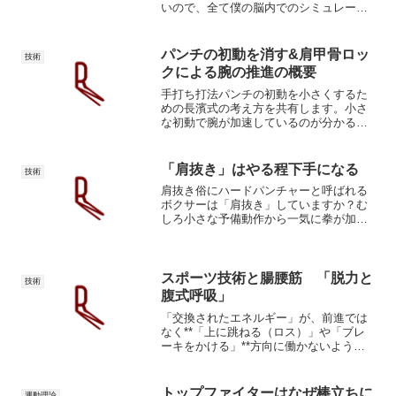
いので、全て僕の脳内でのシミュレーシ
ョン、仮説です。手打ちの全体的なメカ
ニズムだと思ってください。細部は変わ
っていくと思います。手打ちのメカニズ
パンチの初動を消す&肩甲骨ロッ
技術
ム①脳内のイメージが起動...
クによる腕の推進の概要
手打ち打法パンチの初動を小さくするた
めの長濱式の考え方を共有します。小さ
な初動で腕が加速しているのが分かると
思います。ではまず、所謂「初動」「予
備動作」について説明します。SSCによ
る腕の落下人体はゴム(バネ)のように作ら
「肩抜き」はやる程下手になる
技術
れています。筋肉は...
肩抜き俗にハードパンチャーと呼ばれる
ボクサーは「肩抜き」していますか？む
しろ小さな予備動作から一気に拳が加速
しています。僕が好きなベテルビエフも
コバレフもチューも肩抜きしているよう
にはみえません。むしろ予備動作なくい
きなり腕が加速しています...
スポーツ技術と腸腰筋 「脱力と
技術
腹式呼吸」
「交換されたエネルギー」が、前進では
なく**「上に跳ねる（ロス）」や「ブレ
ーキをかける」**方向に働かないように
するために、骨格のどの部位が「方向転
換の舵（ベクトル制御）」を担っている
か？を考えます。脚振り腕振りの構造走
トップファイターはなぜ棒立ちに
運動理論