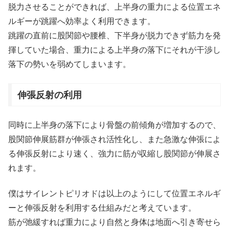
脱力させることができれば、上半身の重力による位置エネ
ルギーが跳躍へ効率よく利用できます。
跳躍の直前に股関節や腰椎、下半身が脱力できず筋力を発
揮していた場合、重力による上半身の落下にそれが干渉し
落下の勢いを弱めてしまいます。
伸張反射の利用
同時に上半身の落下により骨盤の前傾角が増加するので、
股関節伸展筋群が伸張され活性化し、また急激な伸張によ
る伸張反射により速く、強力に筋が収縮し股関節が伸展さ
れます。
僕はサイレントピリオドは以上のようにして位置エネルギ
ーと伸張反射を利用する仕組みだと考えています。
筋が弛緩すれば重力により自然と身体は地面へ引き寄せら