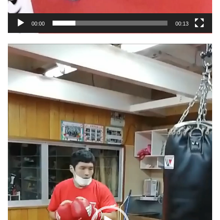
00:00
00:13
動
画
プ
レ
ー
ヤ
ー