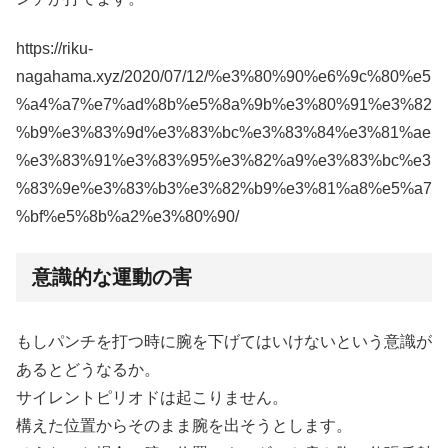
https://riku-
nagahama.xyz/2020/07/12/%e3%80%90%e6%9c%80%e5
%a4%a7%e7%ad%8b%e5%8a%9b%e3%80%91%e3%82
%b9%e3%83%9d%e3%83%bc%e3%83%84%e3%81%ae
%e3%83%91%e3%83%95%e3%82%a9%e3%83%bc%e3
%83%9e%e3%83%b3%e3%82%b9%e3%81%a8%e5%a7
%bf%e5%8b%a2%e3%80%90/
意識的な運動の害
もしパンチを打つ時に腕を下げてはいけないという意識が
あるとどうなるか。
サイレントピリオドは起こりません。
構えた位置からそのまま腕を出そうとします。