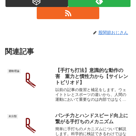
股関節おじさん
関連記事
【手打ち打法】意識的な動作の
運動理論
害 重力と慣性力から【サイレン
トピリオド】
以前の記事の復習と補足をします。ウェ
イトトレとスポーツの違いから、人間の
運動において重要なのは内部ではなく外
部のエネルギーであると解説しました。
重力と慣性力を上手く利用する仕組みが
人体には備わっています。それはサイレ
パンチ力とハンドスピード向上に
未分類
ントピリオドと呼ばれます...
繋がる手打ちのメカニズム
簡単に手打ちのメカニズムについて解説
します。科学的に検証できるわけではな