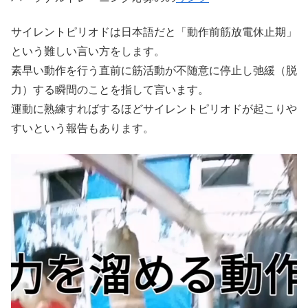
サイレントピリオドは日本語だと「動作前筋放電休止期」
という難しい言い方をします。
素早い動作を行う直前に筋活動が不随意に停止し弛緩（脱
力）する瞬間のことを指して言います。
運動に熟練すればするほどサイレントピリオドが起こりや
すいという報告もあります。
動
画
プ
レ
ー
ヤ
ー