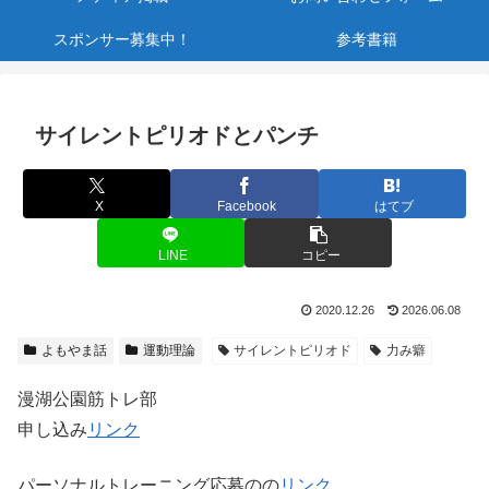
スポンサー募集中！
参考書籍
サイレントピリオドとパンチ
X
Facebook
はてブ
LINE
コピー
2020.12.26
2026.06.08
よもやま話
運動理論
サイレントピリオド
力み癖
漫湖公園筋トレ部
申し込み
リンク
パーソナルトレーニング応募のの
リンク