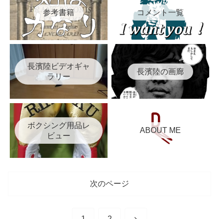
参考書籍
コメント一覧
長濱陸ビデオギャ
長濱陸の画廊
ラリー
ボクシング用品レ
ABOUT ME
ビュー
次のページ
次
1
2