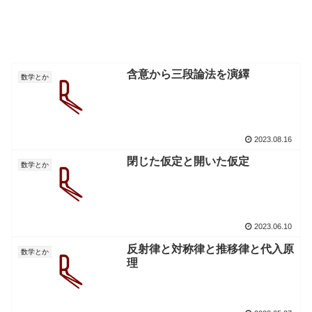
含意から三段論法を演繹
数学とか
2023.08.16
閉じた仮定と開いた仮定
数学とか
2023.06.10
反射律と対称律と推移律と代入原
数学とか
理