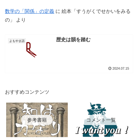
数学の「関係」の定義
に
絵本「すうがくでせかいをみる
の」
より
歴史は韻を踏む
よもやま話
2024.07.15
おすすめコンテンツ
参考書籍
コメント一覧