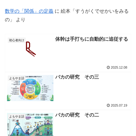
数学の「関係」の定義
に
絵本「すうがくでせかいをみる
の」
より
体幹は手打ちに自動的に追従する
初心者向け
2025.12.08
バカの研究 その三
よもやま話
2025.07.19
バカの研究 その二
よもやま話