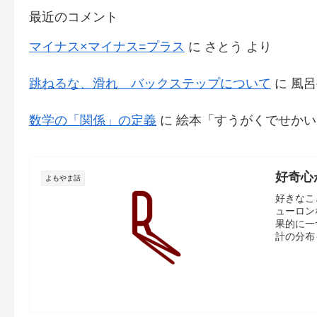
最近のコメント
マイナス×マイナス=プラス
に
さとう
より
跳ねるな、滑れ バックステップについて
に
風呂
数学の「関係」の定義
に
絵本「すうがくでせかい
好奇心
よもやま話
好きなこ
ューロン
果的に一
計の分布も