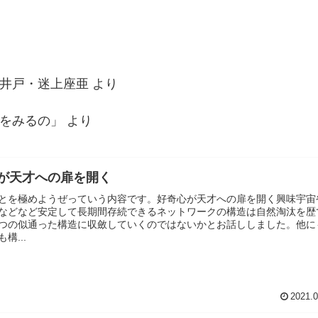
井戸・迷上座亜
より
をみるの」
より
が天才への扉を開く
とを極めようぜっていう内容です。好奇心が天才への扉を開く興味宇宙
などなど安定して長期間存続できるネットワークの構造は自然淘汰を歴
つの似通った構造に収斂していくのではないかとお話ししました。他に
構...
2021.0