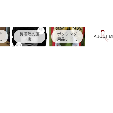
デ
長濱陸の画
ボクシング
ABOUT M
リ
廊
用品レビュ
ー