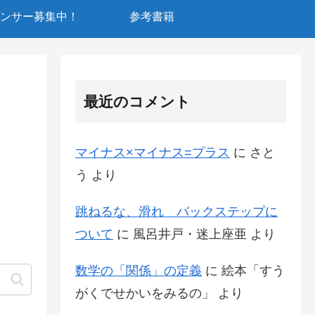
ンサー募集中！
参考書籍
最近のコメント
マイナス×マイナス=プラス
に
さと
う
より
跳ねるな、滑れ バックステップに
ついて
に
風呂井戸・迷上座亜
より
数学の「関係」の定義
に
絵本「すう
がくでせかいをみるの」
より