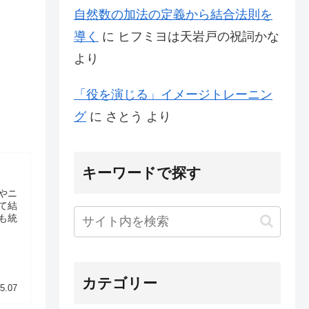
自然数の加法の定義から結合法則を
導く
に
ヒフミヨは天岩戸の祝詞かな
より
「役を演じる」イメージトレーニン
グ
に
さとう
より
キーワードで探す
やニ
て結
も統
カテゴリー
5.07